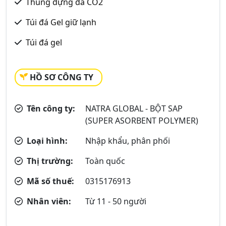
Thùng đựng đá CO2
Túi đá Gel giữ lạnh
Túi đá gel
HỒ SƠ CÔNG TY
Tên công ty:
NATRA GLOBAL - BỘT SAP
(SUPER ASORBENT POLYMER)
Loại hình:
Nhập khẩu, phân phối
Thị trường:
Toàn quốc
Mã số thuế:
0315176913
Nhân viên:
Từ 11 - 50 người