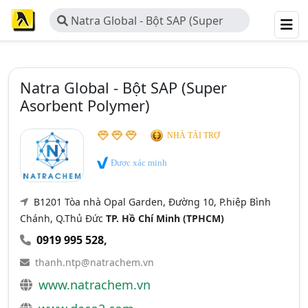
Natra Global - Bột SAP (Super
Asorbent Polymer)
Natra Global - Bột SAP (Super
Asorbent Polymer)
NHÀ TÀI TRỢ
Được xác minh
B1201 Tòa nhà Opal Garden, Đường 10, P.hiệp Bình
Chánh, Q.Thủ Đức
TP. Hồ Chí Minh (TPHCM)
0919 995 528
,
thanh.ntp@natrachem.vn
www.natrachem.vn