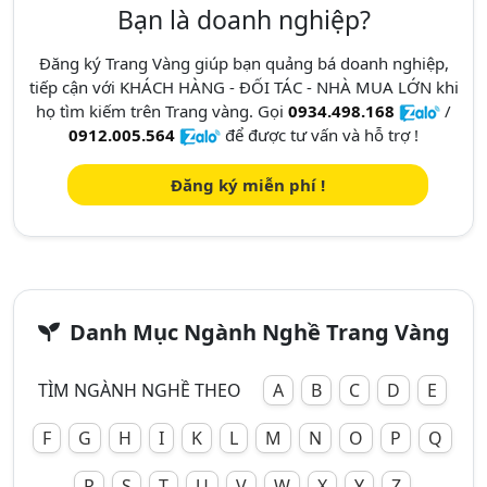
Bạn là doanh nghiệp?
Đăng ký Trang Vàng giúp bạn quảng bá doanh nghiệp,
tiếp cận với KHÁCH HÀNG - ĐỐI TÁC - NHÀ MUA LỚN khi
họ tìm kiếm trên Trang vàng. Gọi
0934.498.168
/
0912.005.564
để được tư vấn và hỗ trợ !
Đăng ký miễn phí !
Danh Mục Ngành Nghề Trang Vàng
TÌM NGÀNH NGHỀ THEO
A
B
C
D
E
F
G
H
I
K
L
M
N
O
P
Q
R
S
T
U
V
W
X
Y
Z