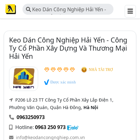
Keo Dán Công Nghiệp Hải Yến -
Công Ty Cổ Phần Xây Dựng Và
Thương Mại Hải Yến
Keo Dán Công Nghiệp Hải Yến - Công
Ty Cổ Phần Xây Dựng Và Thương Mại
Hải Yến
NHÀ TÀI TRỢ
Được xác minh
P206 Lô 23 TT Công Ty Cổ Phần Xây Lắp Điện 1,
Phường Văn Quán, Quận Hà Đông,
Hà Nội
0963250973
Hotline:
0963 250 973
info@keodancongnghiep.com.vn