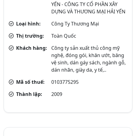
YẾN - CÔNG TY CỔ PHẦN XÂY
DỰNG VÀ THƯƠNG MẠI HẢI YẾN
Loại hình:
Công Ty Thương Mại
Thị trường:
Toàn Quốc
Khách hàng:
Công ty sản xuất thủ công mỹ
nghệ, đóng gói, khăn ướt, băng
vệ sinh, dán gáy sách, ngành gỗ,
dán nhãn, giày da, y tế,..
Mã số thuế:
0103775295
Thành lập:
2009