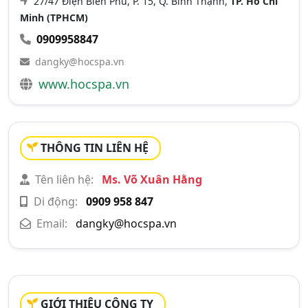
27/47 Điện Biên Phủ, P. 15, Q. Bình Thạnh,
TP. Hồ Chí
Minh (TPHCM)
0909958847
dangky@hocspa.vn
www.hocspa.vn
THÔNG TIN LIÊN HỆ
Tên liên hệ:
Ms. Võ Xuân Hằng
Di động:
0909 958 847
Email:
dangky@hocspa.vn
GIỚI THIỆU CÔNG TY