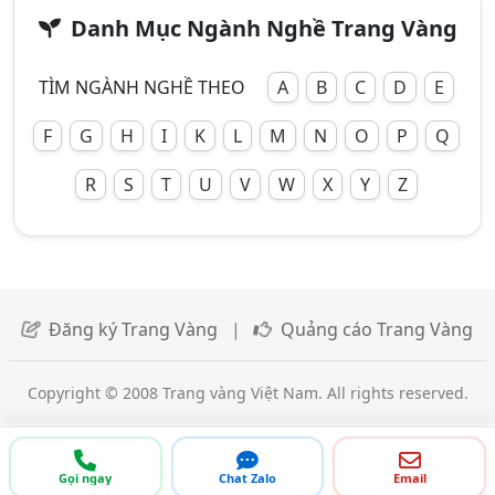
Danh Mục Ngành Nghề Trang Vàng
TÌM NGÀNH NGHỀ THEO
A
B
C
D
E
F
G
H
I
K
L
M
N
O
P
Q
R
S
T
U
V
W
X
Y
Z
Đăng ký Trang Vàng
|
Quảng cáo Trang Vàng
Copyright © 2008 Trang vàng Việt Nam. All rights reserved.
Gọi ngay
Chat Zalo
Email