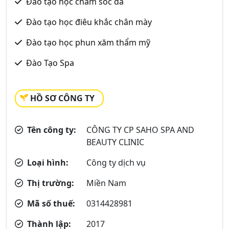
Đào tạo học chăm sóc da
Đào tạo học điêu khắc chân mày
Đào tạo học phun xăm thẩm mỹ
Đào Tạo Spa
HỒ SƠ CÔNG TY
Tên công ty:
CÔNG TY CP SAHO SPA AND
BEAUTY CLINIC
Loại hình:
Công ty dịch vụ
Thị trường:
Miền Nam
Mã số thuế:
0314428981
Thành lập:
2017