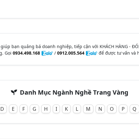
 giúp bạn quảng bá doanh nghiệp, tiếp cận với KHÁCH HÀNG - ĐỐ
g. Gọi
0934.498.168
/
0912.005.564
để được tư vấn và h
Danh Mục Ngành Nghề Trang Vàng
D
E
F
G
H
I
K
L
M
N
O
P
Q