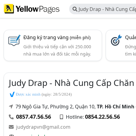
Judy Drap - Nhà Cung Cấ
Đệm Topper
Đăng ký trang vàng
Quản
(miễn phí)
Giới thiệu và tiếp cận với 250.000
Đứng 
nhà mua lớn và đối tác mỗi ngày.
tìm k
Judy Drap - Nhà Cung Cấp Chăn
Được xác minh
(ngày: 28/5/2024)
79 Ngô Gia Tự, Phường 2, Quận 10,
TP. Hồ Chí Minh
0857.47.56.56
0854.22.56.56
Hotline:
judydrapvn@gmail.com