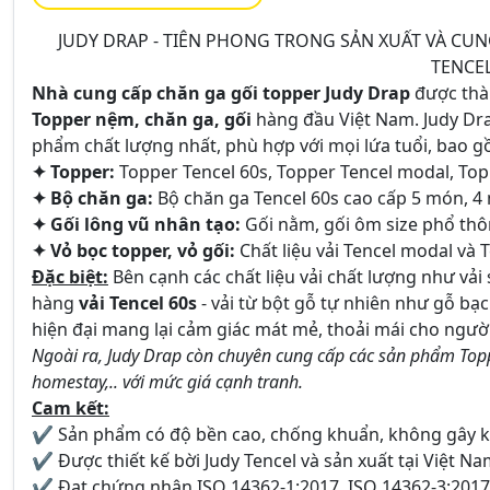
JUDY DRAP - TIÊN PHONG TRONG SẢN XUẤT VÀ CUN
TENCEL
Nhà cung cấp chăn ga gối topper Judy Drap
được thàn
Topper nệm, chăn ga, gối
hàng đầu Việt Nam. Judy Dr
phẩm chất lượng nhất, phù hợp với mọi lứa tuổi, bao g
✦ Topper:
Topper Tencel 60s, Topper Tencel modal, Topp
✦ Bộ chăn ga:
Bộ chăn ga Tencel 60s cao cấp 5 món, 
✦ Gối lông vũ nhân tạo:
Gối nằm, gối ôm size phổ thôn
✦ Vỏ bọc topper, vỏ gối:
Chất liệu vải Tencel modal và T
Đặc biệt:
Bên cạnh các chất liệu vải chất lượng như vải
hàng
vải Tencel 60s
- vải từ bột gỗ tự nhiên như gỗ bạ
hiện đại mang lại cảm giác mát mẻ, thoải mái cho ngườ
Ngoài ra, Judy Drap còn chuyên cung cấp các sản phẩm Topp
homestay,.. với mức giá cạnh tranh.
Cam kết:
✔ Sản phẩm có độ bền cao, chống khuẩn, không gây kí
✔ Được thiết kế bời Judy Tencel và sản xuất tại Việt N
✔ Đạt chứng nhận ISO 14362-1:2017, ISO 14362-3:2017