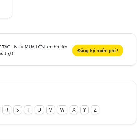
I TÁC - NHÀ MUA LỚN khi họ tìm
Đăng ký miễn phí !
ỗ trợ !
R
S
T
U
V
W
X
Y
Z