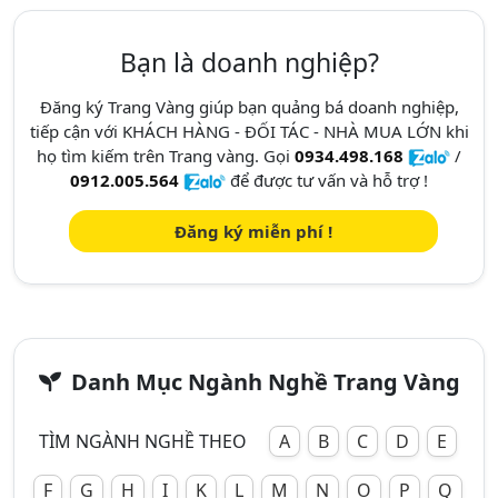
Bạn là doanh nghiệp?
Đăng ký Trang Vàng giúp bạn quảng bá doanh nghiệp,
tiếp cận với KHÁCH HÀNG - ĐỐI TÁC - NHÀ MUA LỚN khi
họ tìm kiếm trên Trang vàng. Gọi
0934.498.168
/
0912.005.564
để được tư vấn và hỗ trợ !
Đăng ký miễn phí !
Danh Mục Ngành Nghề Trang Vàng
TÌM NGÀNH NGHỀ THEO
A
B
C
D
E
F
G
H
I
K
L
M
N
O
P
Q