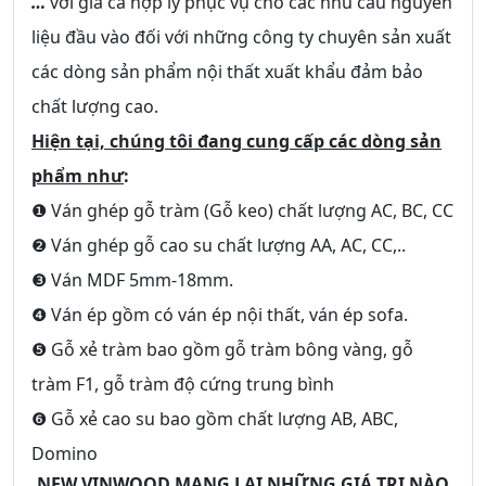
…
với giá cả hợp lý phục vụ cho các nhu cầu nguyên
liệu đầu vào đối với những công ty chuyên sản xuất
các dòng sản phẩm nội thất xuất khẩu đảm bảo
chất lượng cao.
Hiện tại, chúng tôi đang cung cấp các dòng sản
phẩm như
:
❶ Ván ghép gỗ tràm (Gỗ keo) chất lượng AC, BC, CC
❷ Ván ghép gỗ cao su chất lượng AA, AC, CC,..
❸ Ván MDF 5mm-18mm.
❹ Ván ép gồm có ván ép nội thất, ván ép sofa.
❺ Gỗ xẻ tràm bao gồm gỗ tràm bông vàng, gỗ
tràm F1, gỗ tràm độ cứng trung bình
❻ Gỗ xẻ cao su bao gồm chất lượng AB, ABC,
Domino
NEW VINWOOD MANG LẠI NHỮNG GIÁ TRỊ NÀO