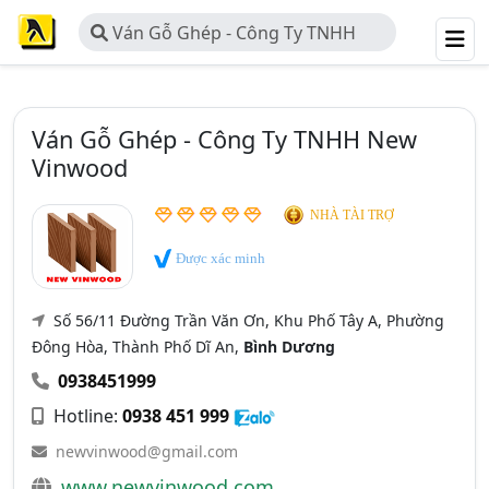
Ván Gỗ Ghép - Công Ty TNHH
New Vinwood
Ván Gỗ Ghép - Công Ty TNHH New
Vinwood
NHÀ TÀI TRỢ
Được xác minh
Số 56/11 Đường Trần Văn Ơn, Khu Phố Tây A, Phường
Đông Hòa, Thành Phố Dĩ An,
Bình Dương
0938451999
Hotline:
0938 451 999
newvinwood@gmail.com
www.newvinwood.com