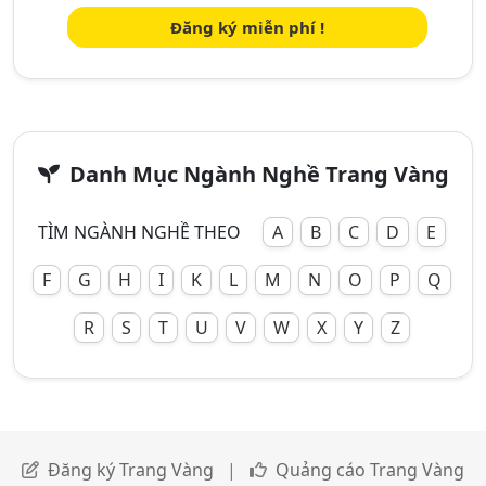
Đăng ký miễn phí !
Danh Mục Ngành Nghề Trang Vàng
TÌM NGÀNH NGHỀ THEO
A
B
C
D
E
F
G
H
I
K
L
M
N
O
P
Q
R
S
T
U
V
W
X
Y
Z
Đăng ký Trang Vàng
|
Quảng cáo Trang Vàng