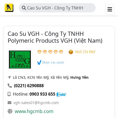
Cao Su VGH - Công Ty TNHH
Polymeric Products VGH (Việt Nam)
Cao Su VGH - Công Ty TNHH
Polymeric Products VGH (Việt Nam)
NHÀ TÀI TRỢ
Được xác minh
Lô CN3, KCN Yên Mỹ, Xã Yên Mỹ,
Hưng Yên
(0221) 6290888
Hotline:
0903 933 655
vgh-sales01@hgcmb.com
www.hgcmb.com