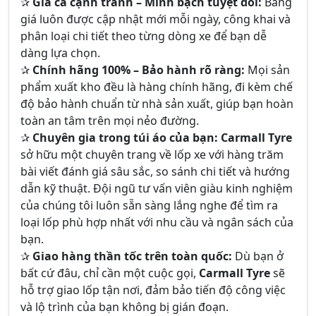
✰
Giá cả cạnh tranh – Minh bạch tuyệt đối:
Bảng
giá luôn được cập nhật mới mỗi ngày, công khai và
phân loại chi tiết theo từng dòng xe để bạn dễ
dàng lựa chọn.
✰
Chính hãng 100% – Bảo hành rõ ràng:
Mọi sản
phẩm xuất kho đều là hàng chính hãng, đi kèm chế
độ bảo hành chuẩn từ nhà sản xuất, giúp bạn hoàn
toàn an tâm trên mọi nẻo đường.
✰
Chuyên gia trong túi áo của bạn:
Carmall Tyre
sở hữu một chuyên trang về lốp xe với hàng trăm
bài viết đánh giá sâu sắc, so sánh chi tiết và hướng
dẫn kỹ thuật. Đội ngũ tư vấn viên giàu kinh nghiệm
của chúng tôi luôn sẵn sàng lắng nghe để tìm ra
loại lốp phù hợp nhất với nhu cầu và ngân sách của
bạn.
✰
Giao hàng thần tốc trên toàn quốc:
Dù bạn ở
bất cứ đâu, chỉ cần một cuộc gọi,
Carmall Tyre
sẽ
hỗ trợ giao lốp tận nơi, đảm bảo tiến độ công việc
và lộ trình của bạn không bị gián đoạn.