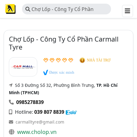
Chợ Lốp - Công Ty Cổ Phần
Carmall Tyre
Chợ Lốp - Công Ty Cổ Phần Carmall
Tyre
NHÀ TÀI TRỢ
Được xác minh
Số 3 Đường Số 32, Phường Bình Trưng,
TP. Hồ Chí
Minh (TPHCM)
0985278839
Hotline:
039 807 8839
carmalltyre@gmail.com
www.cholop.vn