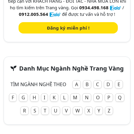
tiếp cận với KHÁCH HÀNG - ĐỐI TÁC - NHÀ MUA LỚN khi
họ tìm kiếm trên Trang vàng. Gọi
0934.498.168
/
0912.005.564
để được tư vấn và hỗ trợ !
Đăng ký miễn phí !
Danh Mục Ngành Nghề Trang Vàng
TÌM NGÀNH NGHỀ THEO
A
B
C
D
E
F
G
H
I
K
L
M
N
O
P
Q
R
S
T
U
V
W
X
Y
Z