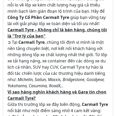
nỗi lo về lốp xe kém chất lượng hay giá cả thiếu
minh bạch làm gián đoạn lộ trình của bạn. Hãy để
Công Ty Cổ Phần Carmall Tyre
giúp bạn vững tay
lái với giải pháp lốp xe toàn diện và tối ưu nhất!
Carmall Tyre – Không chỉ là bán hàng, chúng tôi
là "Trợ lý của bạn"
➲ Tại
Carmall Tyre
, chúng tôi định vị mình là một
nền tảng chuyên biệt, nơi kết nối khách hàng với
những dòng lốp xe chất lượng nhất thế giới. Từ lốp
xe tải hạng nặng, xe container đến các dòng xe du
lịch cá nhân, SUV hay CUV, Carmall Tyre tự hào là
đối tác chiến lược của các thương hiệu danh tiếng
như:
Michelin, Sailun, Maxxis, Bridgestone, Goodyear,
Yokohama, Casumina, RoadX,..
Vì sao hàng nghìn khách hàng và Gara tin chọn
Carmall Tyre?
Giữa thị trường lốp xe đầy biến động,
Carmall Tyre
nổi bật như một điểm sáng nhờ 4 cam kết vàng: