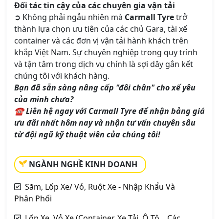
Đối tác tin cậy của các chuyên gia vận tải
➲ Không phải ngẫu nhiên mà
Carmall Tyre
trở
thành lựa chọn ưu tiên của các chủ Gara, tài xế
container và các đơn vị vận tải hành khách trên
khắp Việt Nam. Sự chuyên nghiệp trong quy trình
và tận tâm trong dịch vụ chính là sợi dây gắn kết
chúng tôi với khách hàng.
Bạn đã sẵn sàng nâng cấp "đôi chân" cho xế yêu
của mình chưa?
☎ Liên hệ ngay với Carmall Tyre để nhận bảng giá
ưu đãi nhất hôm nay và nhận tư vấn chuyên sâu
từ đội ngũ kỹ thuật viên của chúng tôi!
NGÀNH NGHỀ KINH DOANH
Săm, Lốp Xe/ Vỏ, Ruột Xe - Nhập Khẩu Và
Phân Phối
Lốp Xe, Vỏ Xe (Container, Xe Tải, Ô Tô,.. Các