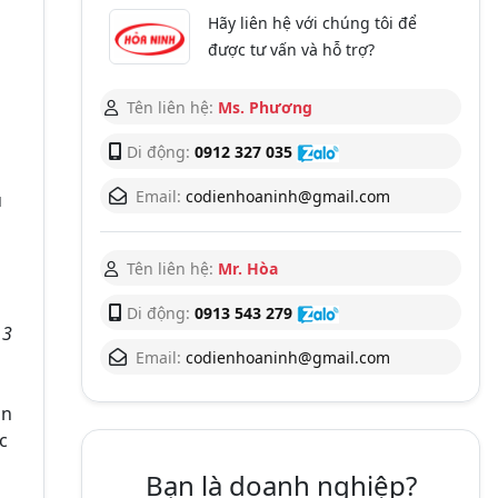
Hãy liên hệ với chúng tôi để
được tư vấn và hỗ trợ?
Tên liên hệ:
Ms. Phương
n
Di động:
0912 327 035
Email:
codienhoaninh@gmail.com
u
Tên liên hệ:
Mr. Hòa
Di động:
0913 543 279
 3
Email:
codienhoaninh@gmail.com
ản
c
Bạn là doanh nghiệp?