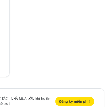
I TÁC - NHÀ MUA LỚN khi họ tìm
Đăng ký miễn phí !
ỗ trợ !