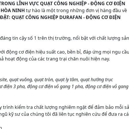
Y TRONG LĨNH VỰC QUẠT CÔNG NGHIỆP - ĐỘNG CƠ ĐIỆN
 HÒA NINH
tự hào là một trong những đơn vị hàng đầu về
LẮP ĐẶT: QUẠT CÔNG NGHIỆP DURAFAN - ĐỘNG CƠ ĐIỆN
ng tin cậy số 1 trên thị trường, nổi bật với chất lượng sả
i động cơ điện hiệu suất cao, bền bỉ, đáp ứng mọi ngu cầ
 hoạt động của các trang trại chăn nuôi hiện nay.
te, quạt vuông, quạt tròn, quạt ly tâm, quạt hướng trục
ơ điện 3 pha, động cơ điện vỏ gang 1 pha, động cơ điện vỏ gang
uy trình kiểm tra chất lượng nghiêm ngặt để đảm bảo mỗi s
ngũ kỹ sư của chúng tôi đã liên tục nghiên cứu để đưa ra cá
n