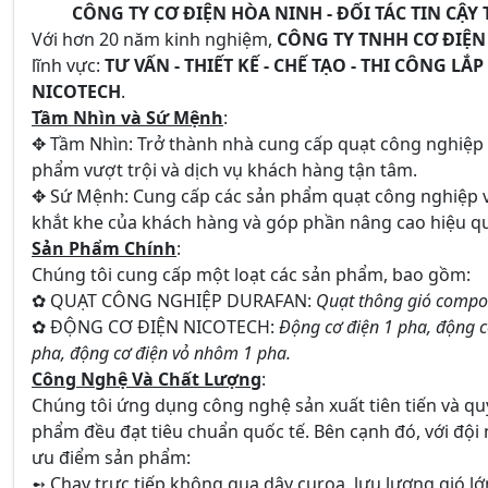
CÔNG TY CƠ ĐIỆN HÒA NINH - ĐỐI TÁC TIN CẬ
Với hơn 20 năm kinh nghiệm,
CÔNG TY TNHH CƠ ĐIỆN
lĩnh vực:
TƯ VẤN - THIẾT KẾ - CHẾ TẠO - THI CÔNG 
NICOTECH
.
Tầm Nhìn và Sứ Mệnh
:
✥ Tầm Nhìn: Trở thành nhà cung cấp quạt công nghiệp đá
phẩm vượt trội và dịch vụ khách hàng tận tâm.
✥ Sứ Mệnh: Cung cấp các sản phẩm quạt công nghiệp vớ
khắt khe của khách hàng và góp phần nâng cao hiệu quả
Sản Phẩm Chính
:
Chúng tôi cung cấp một loạt các sản phẩm, bao gồm:
✿
QUẠT CÔNG NGHIỆP DURAFAN
:
Quạt thông gió composi
✿
ĐỘNG CƠ ĐIỆN NICOTECH
:
Động cơ điện 1 pha, động c
pha, động cơ điện vỏ nhôm 1 pha.
Công Nghệ Và Chất Lượng
:
Chúng tôi ứng dụng công nghệ sản xuất tiên tiến và q
phẩm đều đạt tiêu chuẩn quốc tế. Bên cạnh đó, với đội 
ưu điểm sản phẩm:
➻ Chạy trực tiếp không qua dây curoa, lưu lượng gió lớ