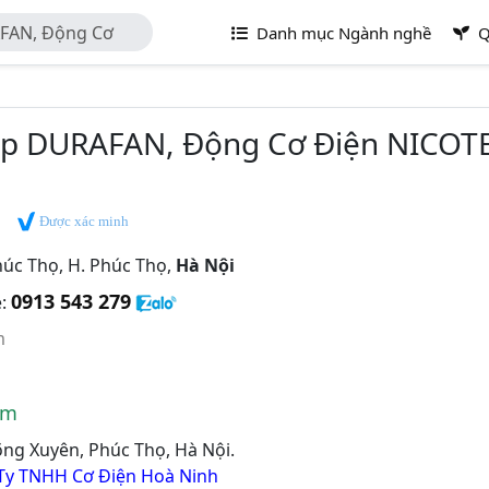
FAN, Động Cơ
Danh mục Ngành nghề
Q
TNHH Cơ Điện Hòa
p DURAFAN, Động Cơ Điện NICOTE
Được xác minh
húc Thọ, H. Phúc Thọ,
Hà Nội
0913 543 279
e:
m
om
õng Xuyên, Phúc Thọ, Hà Nội.
Ty TNHH Cơ Điện Hoà Ninh