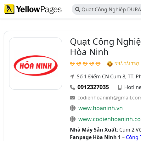
Quạt Công Nghiệp DURA
Điện NICOTECH - Công Ty 
Ninh
Quạt Công Nghiệ
Hòa Ninh
NHÀ TÀI TRỢ
Số 1 Điểm CN Cụm 8, TT. P
0912327035
Hotlin
codienhoaninh@gmail.co
www.hoaninh.vn
www.codienhoaninh.c
Nhà Máy Sản Xuất
: Cụm 2 V
Fanpage Hòa Ninh 1
–
Công 