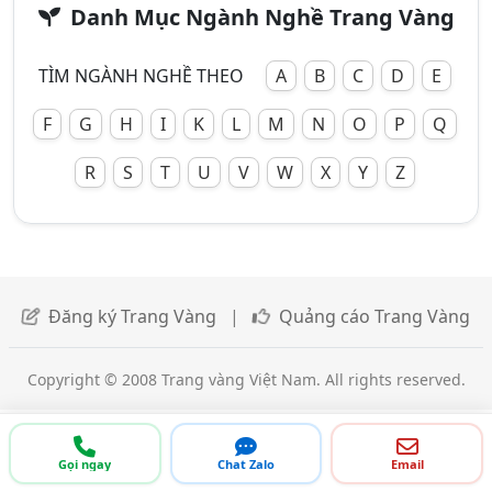
Danh Mục Ngành Nghề Trang Vàng
TÌM NGÀNH NGHỀ THEO
A
B
C
D
E
F
G
H
I
K
L
M
N
O
P
Q
R
S
T
U
V
W
X
Y
Z
Đăng ký Trang Vàng
|
Quảng cáo Trang Vàng
Copyright © 2008 Trang vàng Việt Nam. All rights reserved.
Gọi ngay
Chat Zalo
Email