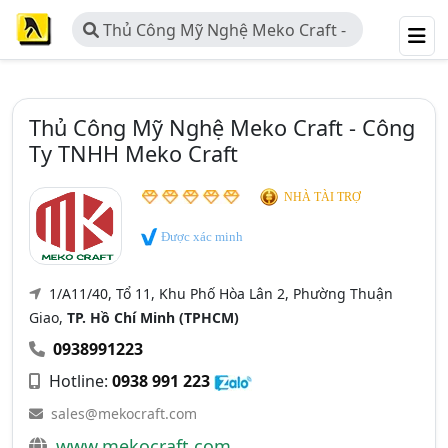
Thủ Công Mỹ Nghệ Meko Craft -
Công Ty TNHH Meko Craft
Thủ Công Mỹ Nghệ Meko Craft - Công
Ty TNHH Meko Craft
NHÀ TÀI TRỢ
Được xác minh
1/A11/40, Tổ 11, Khu Phố Hòa Lân 2, Phường Thuận
Giao,
TP. Hồ Chí Minh (TPHCM)
0938991223
Hotline:
0938 991 223
sales@mekocraft.com
www.mekocraft.com