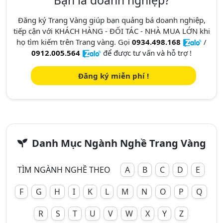
Bạn là doanh nghiệp?
Đăng ký Trang Vàng giúp bạn quảng bá doanh nghiệp,
tiếp cận với KHÁCH HÀNG - ĐỐI TÁC - NHÀ MUA LỚN khi
họ tìm kiếm trên Trang vàng. Gọi
0934.498.168
/
0912.005.564
để được tư vấn và hỗ trợ !
Đăng ký miễn phí !
Danh Mục Ngành Nghề Trang Vàng
TÌM NGÀNH NGHỀ THEO
A
B
C
D
E
F
G
H
I
K
L
M
N
O
P
Q
R
S
T
U
V
W
X
Y
Z