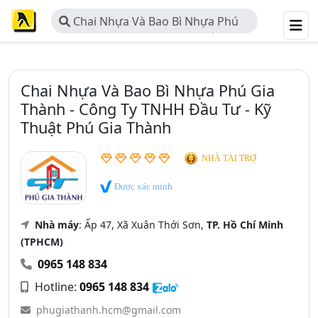
Chai Nhựa Và Bao Bì Nhựa Phú
Gia Thành - Công Ty TNHH Đầu Tư -
Kỹ Thuật Phú Gia Thành
Chai Nhựa Và Bao Bì Nhựa Phú Gia
Thành - Công Ty TNHH Đầu Tư - Kỹ
Thuật Phú Gia Thành
NHÀ TÀI TRỢ
Được xác minh
Nhà máy
: Ấp 47, Xã Xuân Thới Sơn,
TP. Hồ Chí Minh
(TPHCM)
0965 148 834
Hotline:
0965 148 834
phugiathanh.hcm@gmail.com