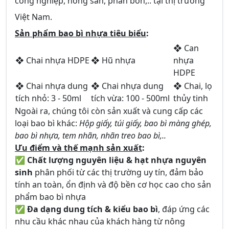
công nghiệp, nông sản, phân bón,.. tại thị trường
Việt Nam.
Sản phẩm bao bì nhựa tiêu biểu
:
❖ Can
❖ Chai nhựa HDPE
❖ Hũ nhựa
nhựa
HDPE
❖ Chai nhựa dung
❖ Chai nhựa dung
❖ Chai, lọ
tích nhỏ: 3 - 50ml
tích vừa: 100 - 500ml
thủy tinh
Ngoài ra, chúng tôi còn sản xuất và cung cấp các
loại bao bì khác:
Hộp giấy, túi giấy, bao bì màng ghép,
bao bì nhựa, tem nhãn, nhãn treo bao bì,..
Ưu điểm và thế mạnh sản xuất
:
✅
Chất lượng nguyên liệu & hạt nhựa nguyên
sinh
phân phối từ các thị trường uy tín, đảm bảo
tính an toàn, ổn định và độ bền cơ học cao cho sản
phẩm bao bì nhựa
✅
Đa dạng dung tích & kiểu bao bì
, đáp ứng các
nhu cầu khác nhau của khách hàng từ nông