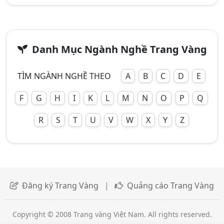
Danh Mục Ngành Nghề Trang Vàng
TÌM NGÀNH NGHỀ THEO
A
B
C
D
E
F
G
H
I
K
L
M
N
O
P
Q
R
S
T
U
V
W
X
Y
Z
Đăng ký Trang Vàng
|
Quảng cáo Trang Vàng
Copyright © 2008 Trang vàng Việt Nam. All rights reserved.