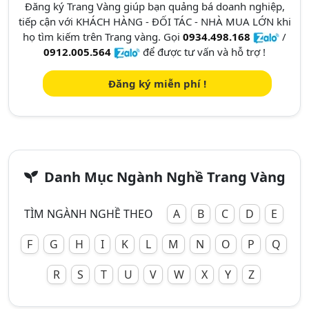
Đăng ký Trang Vàng giúp bạn quảng bá doanh nghiệp,
tiếp cận với KHÁCH HÀNG - ĐỐI TÁC - NHÀ MUA LỚN khi
họ tìm kiếm trên Trang vàng. Gọi
0934.498.168
/
0912.005.564
để được tư vấn và hỗ trợ !
Đăng ký miễn phí !
Danh Mục Ngành Nghề Trang Vàng
TÌM NGÀNH NGHỀ THEO
A
B
C
D
E
F
G
H
I
K
L
M
N
O
P
Q
R
S
T
U
V
W
X
Y
Z