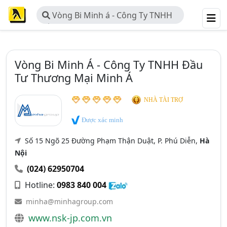
Vòng Bi Minh á - Công Ty TNHH
Đầu Tư Thương Mại Minh á
Vòng Bi Minh Á - Công Ty TNHH Đầu
Tư Thương Mại Minh Á
NHÀ TÀI TRỢ
Được xác minh
Số 15 Ngõ 25 Đường Phạm Thận Duật, P. Phú Diễn,
Hà
Nội
(024) 62950704
Hotline:
0983 840 004
minha@minhagroup.com
www.nsk-jp.com.vn