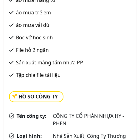
áo mưa măng tô
áo mưa trẻ em
áo mưa vải dù
Bọc vở học sinh
File hở 2 ngăn
Sản xuất màng tấm nhựa PP
Tập chia file tài liệu
HỒ SƠ CÔNG TY
Tên công ty:
CÔNG TY CỔ PHẦN NHỰA HY -
PHEN
Loại hình:
Nhà Sản Xuất, Công Ty Thương