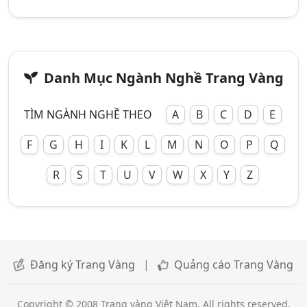
Danh Mục Ngành Nghề Trang Vàng
TÌM NGÀNH NGHỀ THEO
A
B
C
D
E
F
G
H
I
K
L
M
N
O
P
Q
R
S
T
U
V
W
X
Y
Z
Đăng ký Trang Vàng
|
Quảng cáo Trang Vàng
Copyright © 2008 Trang vàng Việt Nam. All rights reserved.