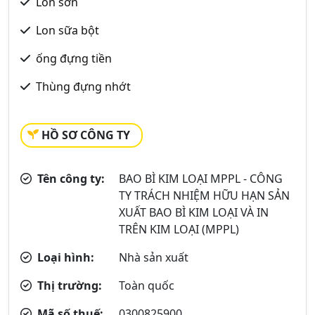
Lon sơn
Lon sữa bột
ống đựng tiền
Thùng đựng nhớt
HỒ SƠ CÔNG TY
Tên công ty:
BAO BÌ KIM LOẠI MPPL - CÔNG
TY TRÁCH NHIỆM HỮU HẠN SẢN
XUẤT BAO BÌ KIM LOẠI VÀ IN
TRÊN KIM LOẠI (MPPL)
Loại hình:
Nhà sản xuất
Thị trường:
Toàn quốc
Mã số thuế:
0300825900