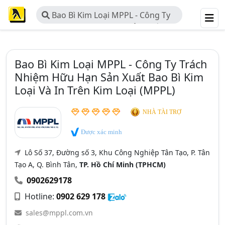
Bao Bì Kim Loại MPPL - Công Ty
Trách Nhiệm Hữu Hạn Sản Xuất Bao
Bì Kim Loại Và In Trên Kim Loại
(MPPL)
Bao Bì Kim Loại MPPL - Công Ty Trách
Nhiệm Hữu Hạn Sản Xuất Bao Bì Kim
Loại Và In Trên Kim Loại (MPPL)
NHÀ TÀI TRỢ
Được xác minh
Lô Số 37, Đường số 3, Khu Công Nghiệp Tân Tạo, P. Tân
Tạo A, Q. Bình Tân,
TP. Hồ Chí Minh (TPHCM)
0902629178
Hotline:
0902 629 178
sales@mppl.com.vn