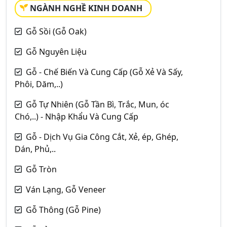
NGÀNH NGHỀ KINH DOANH
Gỗ Sồi (Gỗ Oak)
Gỗ Nguyên Liệu
Gỗ - Chế Biến Và Cung Cấp (Gỗ Xẻ Và Sấy,
Phôi, Dăm,..)
Gỗ Tự Nhiên (Gỗ Tần Bì, Trắc, Mun, óc
Chó,..) - Nhập Khẩu Và Cung Cấp
Gỗ - Dịch Vụ Gia Công Cắt, Xẻ, ép, Ghép,
Dán, Phủ,..
Gỗ Tròn
Ván Lạng, Gỗ Veneer
Gỗ Thông (Gỗ Pine)