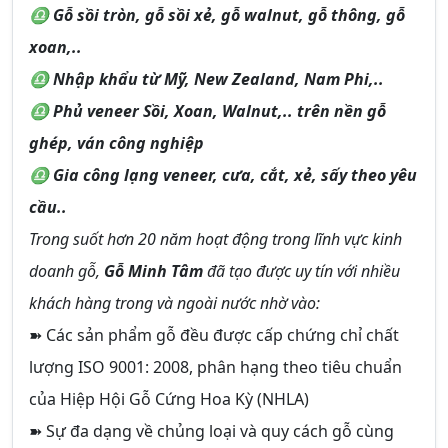
♎ Gỗ sồi tròn, gỗ sồi xẻ, gỗ walnut, gỗ thông, gỗ
xoan,..
♎ Nhập khẩu từ Mỹ, New Zealand, Nam Phi,..
♎ Phủ veneer Sồi, Xoan, Walnut,.. trên nền gỗ
ghép, ván công nghiệp
♎ Gia công lạng veneer, cưa, cắt, xẻ, sấy theo yêu
cầu..
Trong suốt hơn 20 năm hoạt động trong lĩnh vực kinh
doanh gỗ,
Gỗ Minh Tâm
đã tạo được uy tín với nhiều
khách hàng trong và ngoài nước nhờ vào:
➽ Các sản phẩm gỗ đều được cấp chứng chỉ chất
lượng ISO 9001: 2008, phân hạng theo tiêu chuẩn
của Hiệp Hội Gỗ Cứng Hoa Kỳ (NHLA)
➽ Sự đa dạng về chủng loại và quy cách gỗ cùng