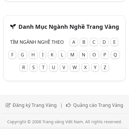
Danh Mục Ngành Nghề Trang Vàng
TÌM NGÀNH NGHỀ THEO
A
B
C
D
E
F
G
H
I
K
L
M
N
O
P
Q
R
S
T
U
V
W
X
Y
Z
Đăng ký Trang Vàng
|
Quảng cáo Trang Vàng
Copyright © 2008 Trang vàng Việt Nam. All rights reserved.