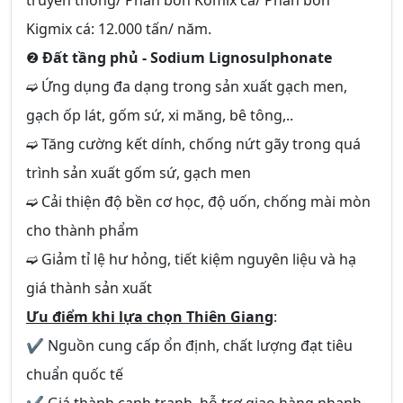
truyền thống/ Phân bón Komix cá/ Phân bón
Kigmix cá: 12.000 tấn/ năm.
❷
Đất tầng phủ - Sodium Lignosulphonate
➫ Ứng dụng đa dạng trong sản xuất gạch men,
gạch ốp lát, gốm sứ, xi măng, bê tông,..
➫ Tăng cường kết dính, chống nứt gãy trong quá
trình sản xuất gốm sứ, gạch men
➫ Cải thiện độ bền cơ học, độ uốn, chống mài mòn
cho thành phẩm
➫ Giảm tỉ lệ hư hỏng, tiết kiệm nguyên liệu và hạ
giá thành sản xuất
Ưu điểm khi lựa chọn Thiên Giang
:
✔ Nguồn cung cấp ổn định, chất lượng đạt tiêu
chuẩn quốc tế