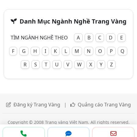
Danh Mục Ngành Nghề Trang Vàng
TÌM NGÀNH NGHỀ THEO
A
B
C
D
E
F
G
H
I
K
L
M
N
O
P
Q
R
S
T
U
V
W
X
Y
Z
Đăng ký Trang Vàng
|
Quảng cáo Trang Vàng
Copyright © 2008 Trang vàng Việt Nam. All rights reserved.