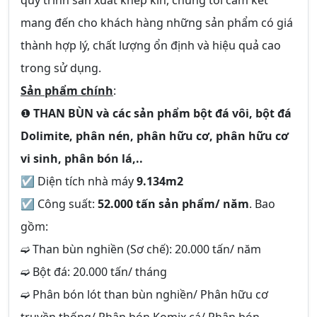
quy trình sản xuất khép kín, chúng tôi cam kết
mang đến cho khách hàng những sản phẩm có giá
thành hợp lý, chất lượng ổn định và hiệu quả cao
trong sử dụng.
Sản phẩm chính
:
❶
THAN BÙN
và các sản phẩm bột đá vôi, bột đá
Dolimite, phân nén, phân hữu cơ, phân hữu cơ
vi sinh, phân bón lá,..
☑ Diện tích nhà máy
9.134m2
☑ Công suất:
52.000 tấn sản phẩm/ năm
. Bao
gồm:
➫ Than bùn nghiền (Sơ chế): 20.000 tấn/ năm
➫ Bột đá: 20.000 tấn/ tháng
➫ Phân bón lót than bùn nghiền/ Phân hữu cơ