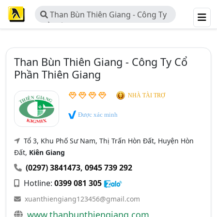
Than Bùn Thiên Giang - Công Ty
Cổ Phần Thiên Giang
Than Bùn Thiên Giang - Công Ty Cổ
Phần Thiên Giang
NHÀ TÀI TRỢ
Được xác minh
Tổ 3, Khu Phố Sư Nam, Thị Trấn Hòn Đất, Huyện Hòn
Đất,
Kiên Giang
(0297) 3841473
,
0945 739 292
Hotline:
0399 081 305
xuanthiengiang123456@gmail.com
www.thanbunthiengiang.com