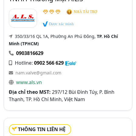
NHÀ TÀI TRỢ
Được xác minh
350/33/16 QL 1A, Phường An Phú Đông,
TP. Hồ Chí
Minh (TPHCM)
0903816629
Hotline:
0902 566 629
nam.valve@gmail.com
www.als.vn
Địa chỉ theo MST:
297/12 Bùi Đình Túy, P. Bình
Thạnh, TP. Hồ Chí Minh, Việt Nam
THÔNG TIN LIÊN HỆ