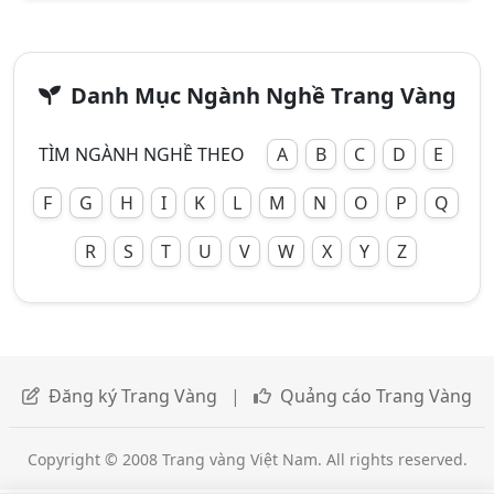
Danh Mục Ngành Nghề Trang Vàng
TÌM NGÀNH NGHỀ THEO
A
B
C
D
E
F
G
H
I
K
L
M
N
O
P
Q
R
S
T
U
V
W
X
Y
Z
Đăng ký Trang Vàng
|
Quảng cáo Trang Vàng
Copyright © 2008 Trang vàng Việt Nam. All rights reserved.