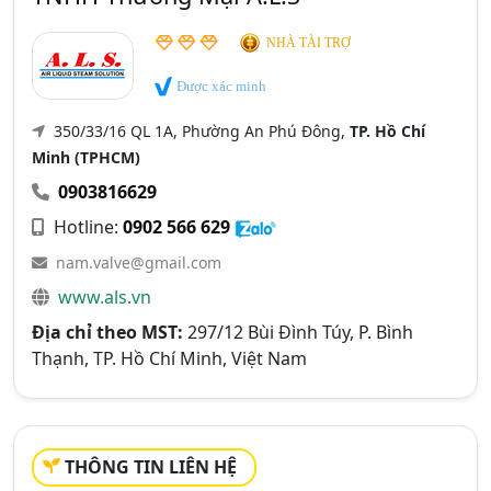
NHÀ TÀI TRỢ
Được xác minh
350/33/16 QL 1A, Phường An Phú Đông,
TP. Hồ Chí
Minh (TPHCM)
0903816629
Hotline:
0902 566 629
nam.valve@gmail.com
www.als.vn
Địa chỉ theo MST:
297/12 Bùi Đình Túy, P. Bình
Thạnh, TP. Hồ Chí Minh, Việt Nam
THÔNG TIN LIÊN HỆ