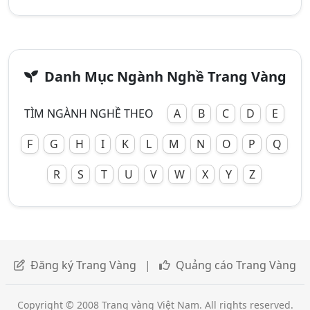
Danh Mục Ngành Nghề Trang Vàng
TÌM NGÀNH NGHỀ THEO
A
B
C
D
E
F
G
H
I
K
L
M
N
O
P
Q
R
S
T
U
V
W
X
Y
Z
Đăng ký Trang Vàng
|
Quảng cáo Trang Vàng
Copyright © 2008 Trang vàng Việt Nam. All rights reserved.