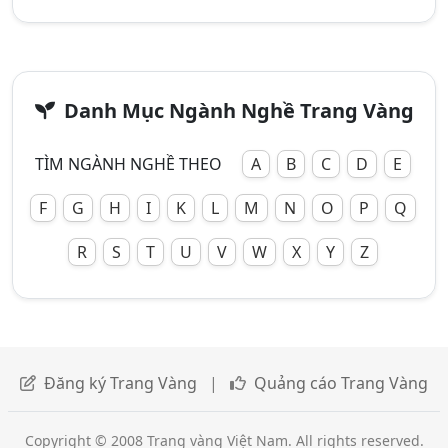
Danh Mục Ngành Nghề Trang Vàng
TÌM NGÀNH NGHỀ THEO
A
B
C
D
E
F
G
H
I
K
L
M
N
O
P
Q
R
S
T
U
V
W
X
Y
Z
Đăng ký Trang Vàng
|
Quảng cáo Trang Vàng
Copyright © 2008 Trang vàng Việt Nam. All rights reserved.