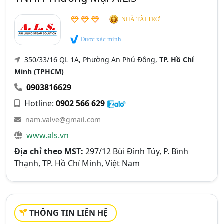
NHÀ TÀI TRỢ
Được xác minh
350/33/16 QL 1A, Phường An Phú Đông,
TP. Hồ Chí
Minh (TPHCM)
0903816629
Hotline:
0902 566 629
nam.valve@gmail.com
www.als.vn
Địa chỉ theo MST:
297/12 Bùi Đình Túy, P. Bình
Thạnh, TP. Hồ Chí Minh, Việt Nam
THÔNG TIN LIÊN HỆ