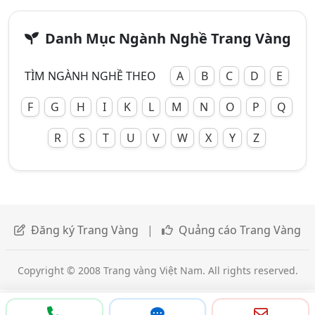
Danh Mục Ngành Nghề Trang Vàng
TÌM NGÀNH NGHỀ THEO
A
B
C
D
E
F
G
H
I
K
L
M
N
O
P
Q
R
S
T
U
V
W
X
Y
Z
Đăng ký Trang Vàng
|
Quảng cáo Trang Vàng
Copyright © 2008 Trang vàng Việt Nam. All rights reserved.