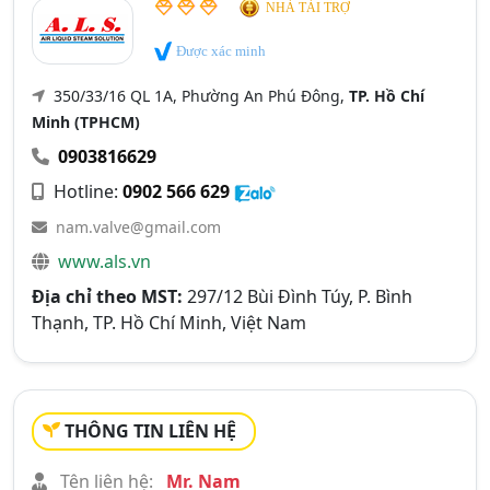
NHÀ TÀI TRỢ
Được xác minh
350/33/16 QL 1A, Phường An Phú Đông,
TP. Hồ Chí
Minh (TPHCM)
0903816629
Hotline:
0902 566 629
nam.valve@gmail.com
www.als.vn
Địa chỉ theo MST:
297/12 Bùi Đình Túy, P. Bình
Thạnh, TP. Hồ Chí Minh, Việt Nam
THÔNG TIN LIÊN HỆ
Tên liên hệ:
Mr. Nam