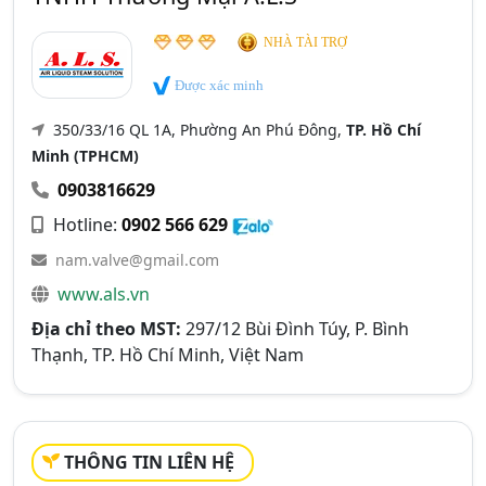
NHÀ TÀI TRỢ
Được xác minh
350/33/16 QL 1A, Phường An Phú Đông,
TP. Hồ Chí
Minh (TPHCM)
0903816629
Hotline:
0902 566 629
nam.valve@gmail.com
www.als.vn
Địa chỉ theo MST:
297/12 Bùi Đình Túy, P. Bình
Thạnh, TP. Hồ Chí Minh, Việt Nam
THÔNG TIN LIÊN HỆ