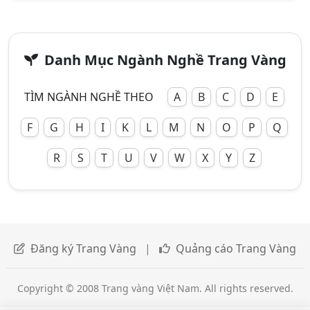
Danh Mục Ngành Nghề Trang Vàng
TÌM NGÀNH NGHỀ THEO
A
B
C
D
E
F
G
H
I
K
L
M
N
O
P
Q
R
S
T
U
V
W
X
Y
Z
Đăng ký Trang Vàng
|
Quảng cáo Trang Vàng
Copyright © 2008 Trang vàng Việt Nam. All rights reserved.