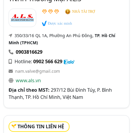
NHÀ TÀI TRỢ
Được xác minh
350/33/16 QL 1A, Phường An Phú Đông,
TP. Hồ Chí
Minh (TPHCM)
0903816629
Hotline:
0902 566 629
nam.valve@gmail.com
www.als.vn
Địa chỉ theo MST:
297/12 Bùi Đình Túy, P. Bình
Thạnh, TP. Hồ Chí Minh, Việt Nam
THÔNG TIN LIÊN HỆ