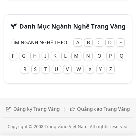
Danh Mục Ngành Nghề Trang Vàng
TÌM NGÀNH NGHỀ THEO
A
B
C
D
E
F
G
H
I
K
L
M
N
O
P
Q
R
S
T
U
V
W
X
Y
Z
Đăng ký Trang Vàng
|
Quảng cáo Trang Vàng
Copyright © 2008 Trang vàng Việt Nam. All rights reserved.