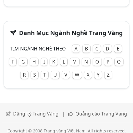
Danh Mục Ngành Nghề Trang Vàng
TÌM NGÀNH NGHỀ THEO
A
B
C
D
E
F
G
H
I
K
L
M
N
O
P
Q
R
S
T
U
V
W
X
Y
Z
Đăng ký Trang Vàng
|
Quảng cáo Trang Vàng
Copyright © 2008 Trang vàng Việt Nam. All rights reserved.