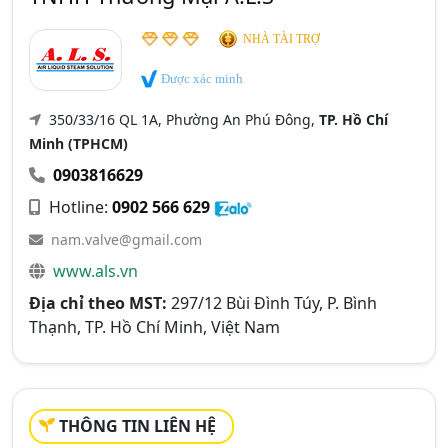
NHÀ TÀI TRỢ
Được xác minh
350/33/16 QL 1A, Phường An Phú Đông,
TP. Hồ Chí
Minh (TPHCM)
0903816629
Hotline:
0902 566 629
nam.valve@gmail.com
www.als.vn
Địa chỉ theo MST:
297/12 Bùi Đình Túy, P. Bình
Thạnh, TP. Hồ Chí Minh, Việt Nam
THÔNG TIN LIÊN HỆ