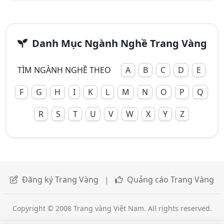
Danh Mục Ngành Nghề Trang Vàng
TÌM NGÀNH NGHỀ THEO
A
B
C
D
E
F
G
H
I
K
L
M
N
O
P
Q
R
S
T
U
V
W
X
Y
Z
Đăng ký Trang Vàng
|
Quảng cáo Trang Vàng
Copyright © 2008 Trang vàng Việt Nam. All rights reserved.