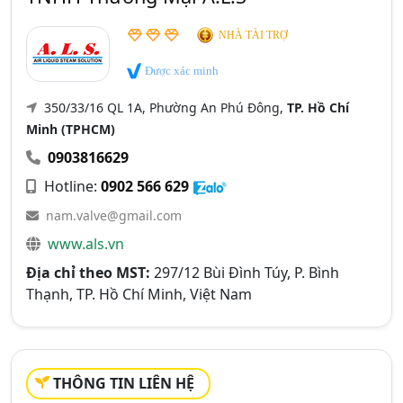
NHÀ TÀI TRỢ
Được xác minh
350/33/16 QL 1A, Phường An Phú Đông,
TP. Hồ Chí
Minh (TPHCM)
0903816629
Hotline:
0902 566 629
nam.valve@gmail.com
www.als.vn
Địa chỉ theo MST:
297/12 Bùi Đình Túy, P. Bình
Thạnh, TP. Hồ Chí Minh, Việt Nam
THÔNG TIN LIÊN HỆ