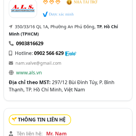
NHÀ TÀI TRỢ
Được xác minh
350/33/16 QL 1A, Phường An Phú Đông,
TP. Hồ Chí
Minh (TPHCM)
0903816629
Hotline:
0902 566 629
nam.valve@gmail.com
www.als.vn
Địa chỉ theo MST:
297/12 Bùi Đình Túy, P. Bình
Thạnh, TP. Hồ Chí Minh, Việt Nam
THÔNG TIN LIÊN HỆ
Tên liên hệ:
Mr. Nam