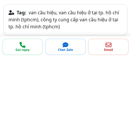
Tag:
van cầu hiệu, van cầu hiệu ở tại tp. hồ chí
minh (tphcm), công ty cung cấp van cầu hiệu ở tại
tp. hồ chí minh (tphcm)
Gọi ngay
Chat Zalo
Email
Bạn là doanh nghiệp?
Đăng ký Trang Vàng giúp bạn quảng bá doanh nghiệp,
tiếp cận với KHÁCH HÀNG - ĐỐI TÁC - NHÀ MUA LỚN khi
họ tìm kiếm trên Trang vàng. Gọi
0934.498.168
-
0912.005.564
để được tư vấn và hỗ trợ !
Đăng ký miễn phí !