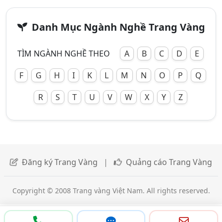
Danh Mục Ngành Nghề Trang Vàng
TÌM NGÀNH NGHỀ THEO
A
B
C
D
E
F
G
H
I
K
L
M
N
O
P
Q
R
S
T
U
V
W
X
Y
Z
Đăng ký Trang Vàng
|
Quảng cáo Trang Vàng
Copyright © 2008 Trang vàng Việt Nam. All rights reserved.