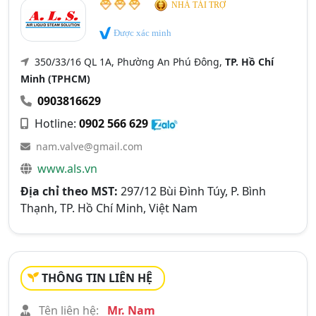
NHÀ TÀI TRỢ
Được xác minh
350/33/16 QL 1A, Phường An Phú Đông,
TP. Hồ Chí
Minh (TPHCM)
0903816629
Hotline:
0902 566 629
nam.valve@gmail.com
www.als.vn
Địa chỉ theo MST:
297/12 Bùi Đình Túy, P. Bình
Thạnh, TP. Hồ Chí Minh, Việt Nam
THÔNG TIN LIÊN HỆ
Tên liên hệ:
Mr. Nam