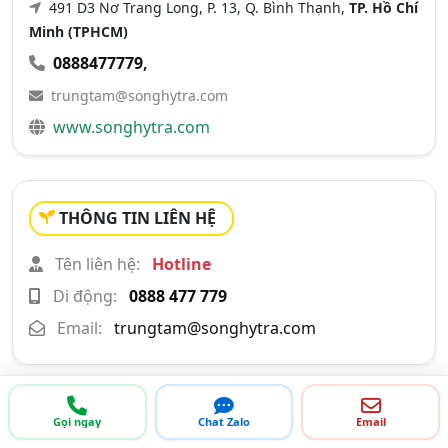
491 D3 Nơ Trang Long, P. 13, Q. Bình Thạnh,
TP. Hồ Chí
Minh (TPHCM)
0888477779
,
trungtam@songhytra.com
www.songhytra.com
THÔNG TIN LIÊN HỆ
Tên liên hệ:
Hotline
Di động:
0888 477 779
Email:
trungtam@songhytra.com
Gọi ngay
Chat Zalo
Email
XEM SẢN PHẨM VÀ DỊCH VỤ KHÁC