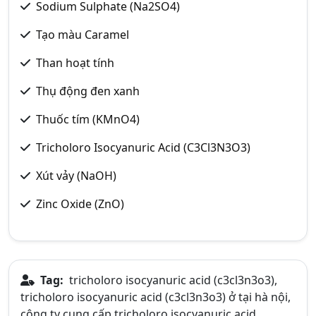
Sodium Sulphate (Na2SO4)
Tạo màu Caramel
Than hoạt tính
Thụ động đen xanh
Thuốc tím (KMnO4)
Tricholoro Isocyanuric Acid (C3Cl3N3O3)
Xút vảy (NaOH)
Zinc Oxide (ZnO)
Tag:
tricholoro isocyanuric acid (c3cl3n3o3),
tricholoro isocyanuric acid (c3cl3n3o3) ở tại hà nội,
công ty cung cấp tricholoro isocyanuric acid