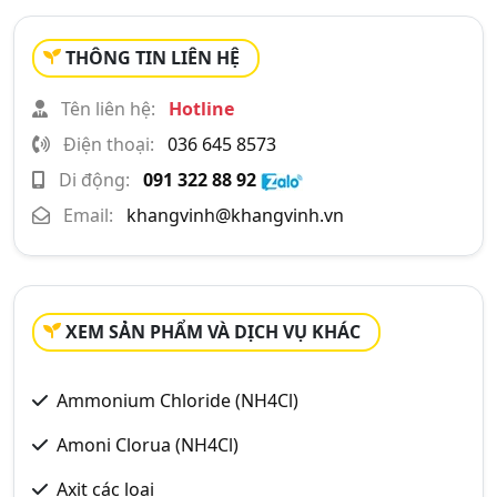
THÔNG TIN LIÊN HỆ
Tên liên hệ:
Hotline
Điện thoại:
036 645 8573
Di động:
091 322 88 92
Email:
khangvinh@khangvinh.vn
XEM SẢN PHẨM VÀ DỊCH VỤ KHÁC
Ammonium Chloride (NH4Cl)
Amoni Clorua (NH4Cl)
Axit các loại