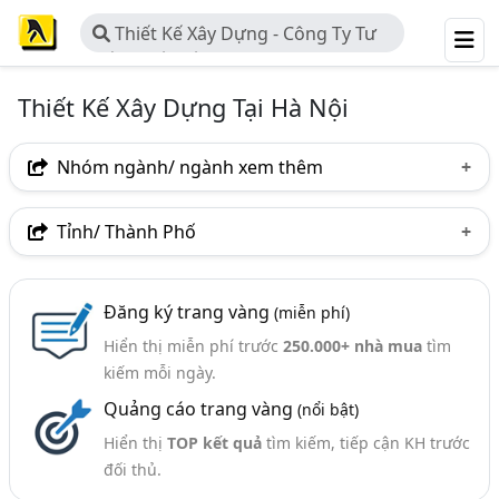
Thiết Kế Xây Dựng - Công Ty Tư
Vấn Thiết Kế Xây Dựng
Thiết Kế Xây Dựng Tại Hà Nội
Nhóm ngành/ ngành xem thêm
Ngành nghề
Tỉnh/ Thành Phố
Thiết Kế Xây Dựng - Công Ty Tư Vấn Thiết Kế Xây Dựng
TP. Hồ Chí Minh (TPHCM)
Hà Nội
Đồng Nai
(2381)
Đăng ký trang vàng
(miễn phí)
Tp. Đà Nẵng
TP. Hải Phòng
Lâm Đồng
Nhóm ngành nghề
Hiển thị miễn phí trước
250.000+ nhà mua
tìm
Bình Dương
Đồng Tháp
Bình Phước
kiếm mỗi ngày.
Xây Dựng - Tư Vấn Lập Dự Án Xây Dựng (84)
Quảng cáo trang vàng
(nổi bật)
Điện Biên
An Giang
Phú Thọ
Bắc Ninh
Ngành xem thêm
Hiển thị
TOP kết quả
tìm kiếm, tiếp cận KH trước
Vĩnh Phúc
Bà Rịa-Vũng Tàu
Bình Thuận
Thiết Kế Nội Thất - Công Ty Thiết Kế Và Thi Công Nội
đối thủ.
Thất (2504)
Khánh Hòa
Hà Tĩnh
Hòa Bình
Phú Yên