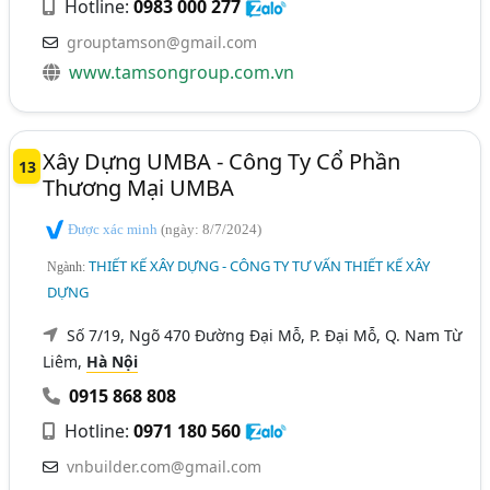
Hotline:
0983 000 277
grouptamson@gmail.com
www.tamsongroup.com.vn
Xây Dựng UMBA - Công Ty Cổ Phần
13
Thương Mại UMBA
Được xác minh
(ngày: 8/7/2024)
THIẾT KẾ XÂY DỰNG - CÔNG TY TƯ VẤN THIẾT KẾ XÂY
Ngành:
DỰNG
Số 7/19, Ngõ 470 Đường Đại Mỗ, P. Đại Mỗ, Q. Nam Từ
Liêm,
Hà Nội
0915 868 808
Hotline:
0971 180 560
vnbuilder.com@gmail.com