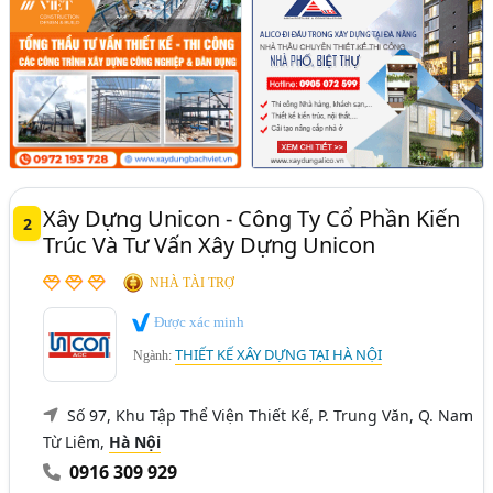
Xây Dựng Unicon - Công Ty Cổ Phần Kiến
2
Trúc Và Tư Vấn Xây Dựng Unicon
NHÀ TÀI TRỢ
Được xác minh
THIẾT KẾ XÂY DỰNG TẠI HÀ NỘI
Ngành:
Số 97, Khu Tập Thể Viện Thiết Kế, P. Trung Văn, Q. Nam
Từ Liêm,
Hà Nội
0916 309 929