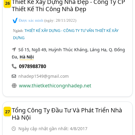
Thiết Kế Xây Dựng Nhà Đẹp - Công Ty CP
26
Thiết Kế Thi Công Nhà Đẹp
Được xác minh
(ngày: 28/11/2022)
THIẾT KẾ XÂY DỰNG - CÔNG TY TƯ VẤN THIẾT KẾ XÂY
Ngành:
DỰNG
Số 15, Ngõ 49, Huỳnh Thúc Kháng, Láng Hạ, Q. Đống
Đa,
Hà Nội
0978988780
nhadep1549@gmail.com
www.thietkethicongnhadep.net
Tổng Công Ty Đầu Tư Và Phát Triển Nhà
27
Hà Nội
Ngày cập nhật gần nhất: 4/8/2017