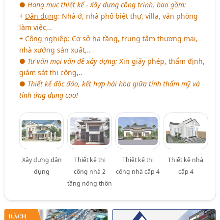
●
Hạng mục thiết kế - Xây dựng công trình, bao gồm:
+
Dân dụng
: Nhà ở, nhà phố biệt thự, villa, văn phòng
làm việc,..
+
Công nghiệp
: Cơ sở hạ tầng, trung tâm thương mại,
nhà xưởng sản xuất,..
●
Tư vấn mọi vấn đề xây dựng:
Xin giấy phép, thẩm định,
giám sát thi công,..
●
Thiết kế độc đáo, kết hợp hài hòa giữa tính thẩm mỹ và
tính ứng dụng cao!
Xây dựng dân
Thiết kế thi
Thiết kế thi
Thiết kế nhà
dụng
công nhà 2
công nhà cấp 4
cấp 4
tầng nông thôn