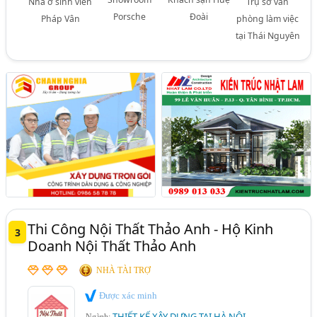
Nhà ở sinh viên
Trụ sở văn
Porsche
Đoài
Pháp Vân
phòng làm việc
tại Thái Nguyên
Thi Công Nội Thất Thảo Anh - Hộ Kinh
3
Doanh Nội Thất Thảo Anh
NHÀ TÀI TRỢ
Được xác minh
THIẾT KẾ XÂY DỰNG TẠI HÀ NỘI
Ngành: