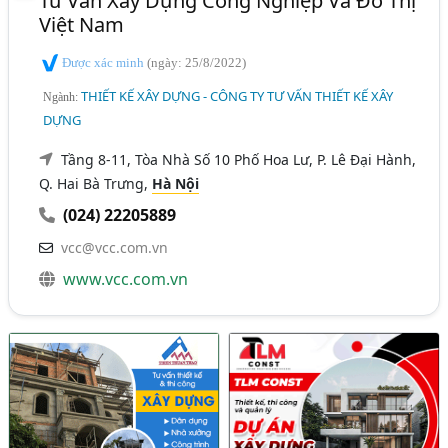
Tư Vấn Xây Dựng Công Nghiệp Và Đô Thị
Việt Nam
Được xác minh
(ngày: 25/8/2022)
THIẾT KẾ XÂY DỰNG - CÔNG TY TƯ VẤN THIẾT KẾ XÂY
Ngành:
DỰNG
Tầng 8-11, Tòa Nhà Số 10 Phố Hoa Lư, P. Lê Đại Hành,
Q. Hai Bà Trưng,
Hà Nội
(024) 22205889
vcc@vcc.com.vn
www.vcc.com.vn