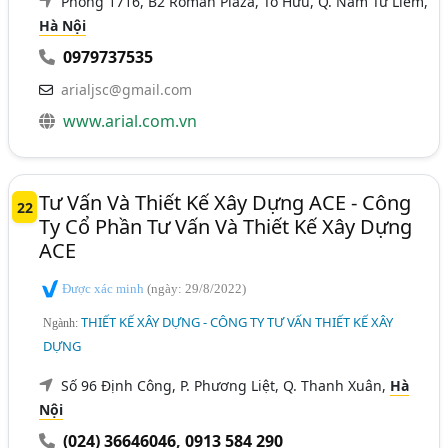
Phòng 1716, B2 Roman Plaza, Tố Hữu, Q. Nam Từ Liêm,
Hà Nội
0979737535
arialjsc@gmail.com
www.arial.com.vn
Tư Vấn Và Thiết Kế Xây Dựng ACE - Công
22
Ty Cổ Phần Tư Vấn Và Thiết Kế Xây Dựng
ACE
Được xác minh
(ngày: 29/8/2022)
THIẾT KẾ XÂY DỰNG - CÔNG TY TƯ VẤN THIẾT KẾ XÂY
Ngành:
DỰNG
Số 96 Định Công, P. Phương Liệt, Q. Thanh Xuân,
Hà
Nội
(024) 36646046
,
0913 584 290