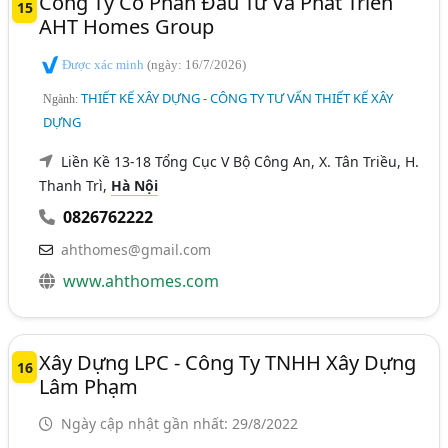
Công Ty Cổ Phần Đầu Tư Và Phát Triển
15
AHT Homes Group
Được xác minh
(ngày: 16/7/2026)
THIẾT KẾ XÂY DỰNG - CÔNG TY TƯ VẤN THIẾT KẾ XÂY
Ngành:
DỰNG
Liền Kề 13-18 Tổng Cục V Bộ Công An, X. Tân Triều, H.
Thanh Trì,
Hà Nội
0826762222
ahthomes@gmail.com
www.ahthomes.com
Xây Dựng LPC - Công Ty TNHH Xây Dựng
16
Lâm Phạm
Ngày cập nhật gần nhất: 29/8/2022