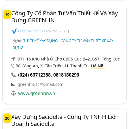
Công Ty Cổ Phần Tư Vấn Thiết Kế Và Xây
19
Dựng GREENHN
Được xác minh
(ngày: 9/9/2025)
THIẾT KẾ XÂY DỰNG - CÔNG TY TƯ VẤN THIẾT KẾ XÂY
Ngành:
DỰNG
BT1-16 Khu Nhà Ở Cho CBCS Cục B42, B57- Tổng Cục
V, Bộ Công An, X. Tân Triều, H. Thanh Trì,
Hà Nội
(024) 66712388
,
0818180290
greenhnjsc@gmail.com
www.greenhn.vn
Xây Dựng Sacidelta - Công Ty TNHH Liên
20
Doanh Sacidelta