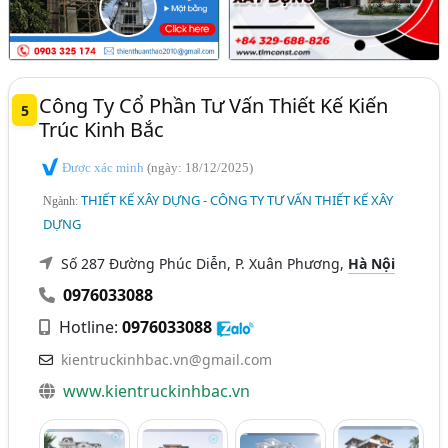
Công Ty Cổ Phần Tư Vấn Thiết Kế Kiến
5
Trúc Kinh Bắc
Được xác minh
(ngày: 18/12/2025)
THIẾT KẾ XÂY DỰNG - CÔNG TY TƯ VẤN THIẾT KẾ XÂY
Ngành:
DỰNG
Số 287 Đường Phúc Diễn, P. Xuân Phương,
Hà Nội
0976033088
Hotline:
0976033088
kientruckinhbac.vn@gmail.com
www.kientruckinhbac.vn