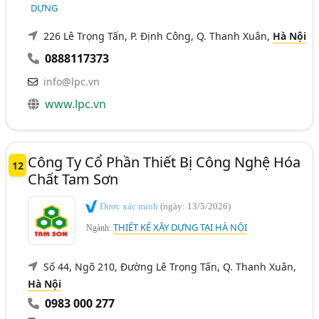
DỰNG
226 Lê Trọng Tấn, P. Định Công, Q. Thanh Xuân,
Hà Nội
0888117373
info@lpc.vn
www.lpc.vn
Công Ty Cổ Phần Thiết Bị Công Nghệ Hóa
12
Chất Tam Sơn
Được xác minh
(ngày: 13/5/2026)
THIẾT KẾ XÂY DỰNG TẠI HÀ NỘI
Ngành:
Số 44, Ngõ 210, Đường Lê Trọng Tấn, Q. Thanh Xuân,
Hà Nội
0983 000 277