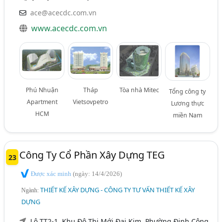
ace@acecdc.com.vn
www.acecdc.com.vn
Phú Nhuận
Tháp
Tòa nhà Mitec
Tổng công ty
Apartment
Vietsovpetro
Lương thực
HCM
miền Nam
Công Ty Cổ Phần Xây Dựng TEG
23
Được xác minh
(ngày: 14/4/2026)
THIẾT KẾ XÂY DỰNG - CÔNG TY TƯ VẤN THIẾT KẾ XÂY
Ngành:
DỰNG
Lô TT2-1, Khu Đô Thị Mới Đại Kim, Phường Định Công,