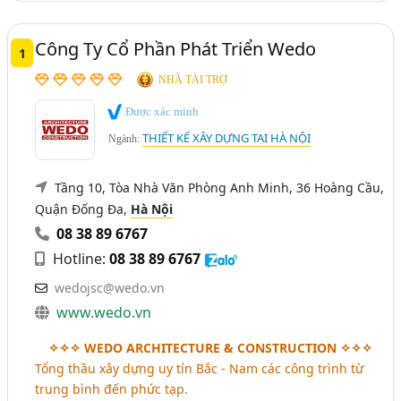
Kiến Trúc - Thiết Kế Kiến Trúc (585)
Thừa Thiên Huế
Quảng Ninh
Nghệ An
Công Ty Cổ Phần Phát Triển Wedo
Xây Dựng - Quản Lý Và Giám Sát (310)
1
Quảng Trị
Thái Nguyên
Thanh Hóa
NHÀ TÀI TRỢ
TP. Cần Thơ
Đắk Lắk
Bạc Liêu
Long An
Được xác minh
Kiên Giang
Cà Mau
Hải Dương
Bến Tre
THIẾT KẾ XÂY DỰNG TẠI HÀ NỘI
Ngành:
Ninh Thuận
Bình Định
Lai Châu
Trà Vinh
Tầng 10, Tòa Nhà Văn Phòng Anh Minh, 36 Hoàng Cầu,
Quảng Nam
Hậu Giang
Tây Ninh
Quận Đống Đa,
Hà Nội
Ninh Bình
Sóc Trăng
Quảng Ngãi
08 38 89 6767
Hotline:
08 38 89 6767
Tiền Giang
Quảng Bình
Vĩnh Long
wedojsc@wedo.vn
www.wedo.vn
✧✧✧ WEDO ARCHITECTURE & CONSTRUCTION ✧✧✧
Tổng thầu xây dựng uy tín Bắc - Nam các công trình từ
trung bình đến phức tạp.