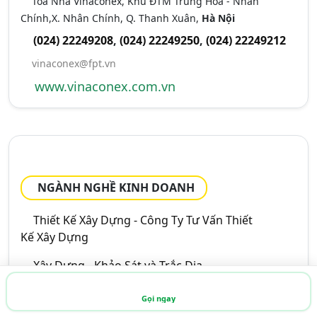
Tòa Nhà Vinaconex, Khu ĐTM Trung Hòa - Nhân
Chính,X. Nhân Chính, Q. Thanh Xuân,
Hà Nội
(024) 22249208
,
(024) 22249250
,
(024) 22249212
vinaconex@fpt.vn
www.vinaconex.com.vn
NGÀNH NGHỀ KINH DOANH
Thiết Kế Xây Dựng - Công Ty Tư Vấn Thiết
Kế Xây Dựng
Xây Dựng - Khảo Sát và Trắc Địa
Xây Dựng - Nhà Thầu Xây Dựng
Gọi ngay