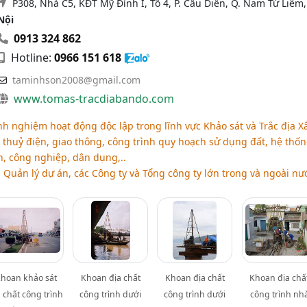
P308, Nhà C5, KĐT Mỹ Đình I, Tổ 4, P. Cầu Diễn, Q. Nam Từ Liêm
Nội
0913 324 862
Hotline:
0966 151 618
taminhson2008@gmail.com
www.tomas-tracdiabando.com
h nghiệm hoạt động độc lập trong lĩnh vực Khảo sát và Trắc địa X
 thuỷ điện, giao thông, công trình quy hoạch sử dụng đất, hệ thố
n, công nghiệp, dân dụng,..
n Quản lý dự án, các Công ty và Tổng công ty lớn trong và ngoài nư
hoan khảo sát
Khoan địa chất
Khoan địa chất
Khoan địa chấ
a chất công trình
công trình dưới
công trình dưới
công trình nh