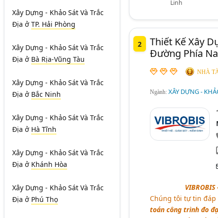
Linh
Xây Dựng - Khảo Sát Và Trắc
Địa
ở
TP. Hải Phòng
Thiết Kế Xây D
2
Xây Dựng - Khảo Sát Và Trắc
Đường Phía N
Địa
ở
Bà Rịa-Vũng Tàu
NHÀ TÀ
Xây Dựng - Khảo Sát Và Trắc
XÂY DỰNG - KHẢO
Ngành:
Địa
ở
Bắc Ninh
Xây Dựng - Khảo Sát Và Trắc
Địa
ở
Hà Tĩnh
Xây Dựng - Khảo Sát Và Trắc
Địa
ở
Khánh Hòa
aaaaaaaaa
VIBROBIS
Xây Dựng - Khảo Sát Và Trắc
Chúng tôi tự tin đáp
Địa
ở
Phú Thọ
toán công trình đo đ