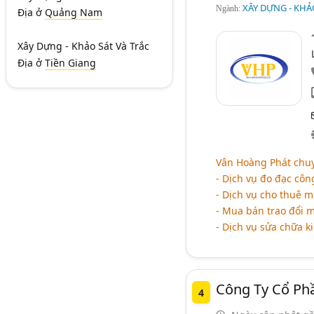
XÂY DỰNG - KHẢO
Ngành:
Địa
ở
Quảng Nam
Xây Dựng - Khảo Sát Và Trắc
Địa
ở
Tiền Giang
Vân Hoàng Phát chuy
- Dịch vụ đo đạc côn
- Dịch vụ cho thuê m
- Mua bán trao đổi má
- Dịch vụ sửa chữa ki
Công Ty Cổ Phầ
4