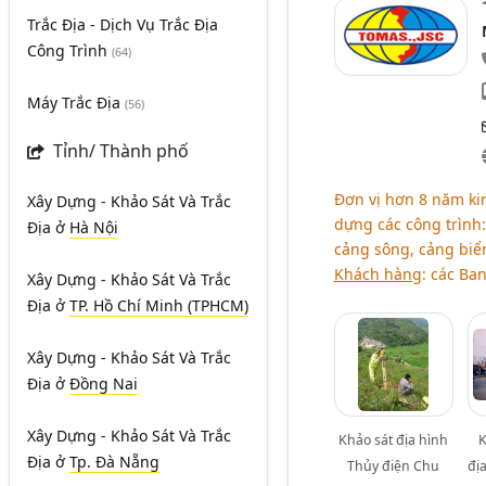
Trắc Địa - Dịch Vụ Trắc Địa
Công Trình
(64)
Máy Trắc Địa
(56)
Tỉnh/ Thành phố
Đơn vị hơn 8 năm kin
Xây Dựng - Khảo Sát Và Trắc
dựng các công trình:
Địa
ở
Hà Nội
cảng sông, cảng biể
Khách hàng
: các Ba
Xây Dựng - Khảo Sát Và Trắc
Địa
ở
TP. Hồ Chí Minh (TPHCM)
Xây Dựng - Khảo Sát Và Trắc
Địa
ở
Đồng Nai
Xây Dựng - Khảo Sát Và Trắc
Khảo sát địa hình
K
Địa
ở
Tp. Đà Nẵng
Thủy điện Chu
đị