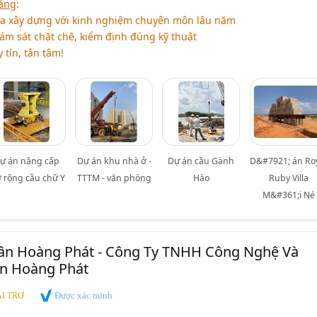
ằng
:
a xây dựng với kinh nghiệm chuyên môn lâu năm
iám sát chặt chẽ, kiểm định đúng kỹ thuật
tín, tận tâm!
ự án nâng cấp
Dự án khu nhà ở -
Dự án cầu Gành
D&#7921; án Ro
 rộng cầu chữ Y
TTTM - văn phòng
Hào
Ruby Villa
M&#361;i Né
Vân Hoàng Phát - Công Ty TNHH Công Nghệ Và
n Hoàng Phát
Được xác minh
I TRỢ