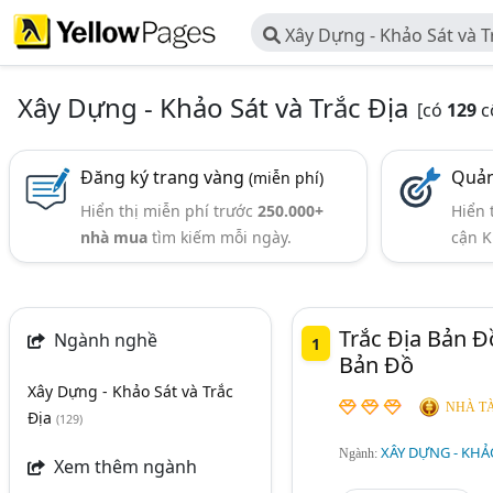
Xây Dựng - Khảo Sát và T
Xây Dựng - Khảo Sát và Trắc Địa
[có
129
c
Đăng ký trang vàng
Quản
(miễn phí)
Hiển thị miễn phí trước
250.000+
Hiển 
nhà mua
tìm kiếm mỗi ngày.
cận K
Trắc Địa Bản Đ
Ngành nghề
1
Bản Đồ
Xây Dựng - Khảo Sát và Trắc
NHÀ TÀ
Địa
(129)
XÂY DỰNG - KHẢO
Ngành:
Xem thêm ngành