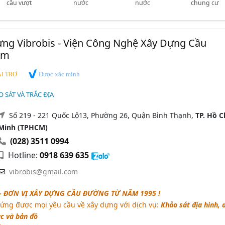
cầu vượt
nước
nước
chung cư
ựng Vibrobis - Viện Công Nghệ Xây Dựng Cầu
am
Được xác minh
I TRỢ
 SÁT VÀ TRẮC ĐỊA
Số 219 - 221 Quốc Lộ13, Phường 26, Quận Bình Thạnh,
TP. Hồ C
Minh (TPHCM)
(028) 3511 0994
Hotline:
0918 639 635
vibrobis@gmail.com
 - ĐƠN VỊ XÂY DỰNG CẦU ĐƯỜNG TỪ NĂM 1995 !
 ứng được mọi yêu cầu về xây dựng với dịch vụ:
Khảo sát địa hình, 
ạc và bản đồ