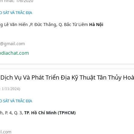
n nhất: 1/6/2020
 SÁT VÀ TRẮC ĐỊA
g Lê Văn Hiến ,P. Đức Thắng, Q. Bắc Từ Liêm
Hà Nội
t@gmail.com
diachat.com
ịch Vụ Và Phát Triển Địa Kỹ Thuật Tân Thủy Ho
: 1/11/2024)
 SÁT VÀ TRẮC ĐỊA
, P. 4, Q. 3,
TP. Hồ Chí Minh (TPHCM)
l.com