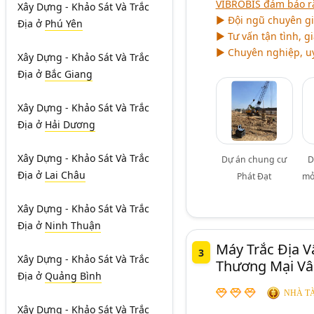
VIBROBIS đảm bảo r
Xây Dựng - Khảo Sát Và Trắc
► Đội ngũ chuyên gi
Địa
ở
Phú Yên
► Tư vấn tận tình, g
► Chuyên nghiệp, uy 
Xây Dựng - Khảo Sát Và Trắc
Địa
ở
Bắc Giang
Xây Dựng - Khảo Sát Và Trắc
Địa
ở
Hải Dương
Xây Dựng - Khảo Sát Và Trắc
Dự án chung cư
D
Địa
ở
Lai Châu
Phát Đạt
mở
Xây Dựng - Khảo Sát Và Trắc
Địa
ở
Ninh Thuận
Máy Trắc Địa 
3
Xây Dựng - Khảo Sát Và Trắc
Thương Mại Vâ
Địa
ở
Quảng Bình
NHÀ TÀ
Xây Dựng - Khảo Sát Và Trắc