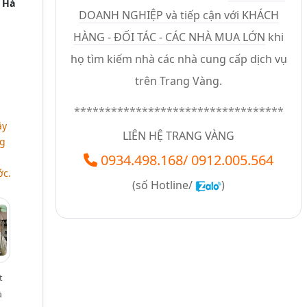
,
Hà
DOANH NGHIỆP và tiếp cận với KHÁCH
HÀNG - ĐỐI TÁC - CÁC NHÀ MUA LỚN
khi
họ tìm kiếm nhà các nhà cung cấp dịch vụ
trên Trang Vàng.
**********************************
ây
LIÊN HỆ TRANG VÀNG
ng
0934.498.168
/
0912.005.564
ớc.
(số
Hotline/
)
t
à