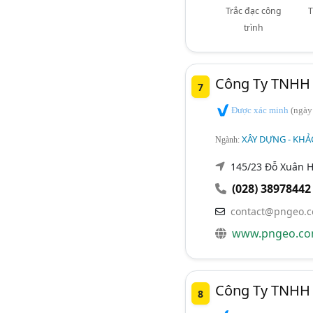
Trắc đạc công
T
trình
Công Ty TNHH 
7
Được xác minh
(ngày
XÂY DỰNG - KHẢO
Ngành:
145/23 Đỗ Xuân H
(028) 38978442
contact@pngeo.
www.pngeo.c
Công Ty TNHH 
8