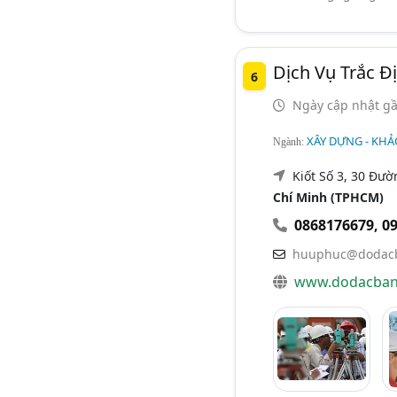
Dịch Vụ Trắc Đ
6
Ngày cập nhật gầ
XÂY DỰNG - KHẢO
Ngành:
Kiốt Số 3, 30 Đườ
Chí Minh (TPHCM)
0868176679
,
0
huuphuc@dodac
www.dodacba