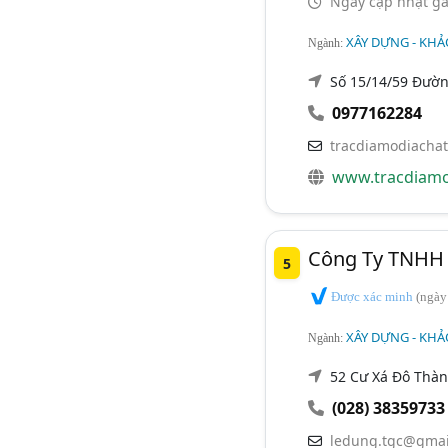
Ngày cập nhật gầ
XÂY DỰNG - KHẢO
Ngành:
Số 15/14/59 Đườn
0977162284
tracdiamodiacha
www.tracdiamo
Công Ty TNHH D
5
Được xác minh
(ngày
XÂY DỰNG - KHẢO
Ngành:
52 Cư Xá Đô Thành
(028) 38359733
ledung.tgc@gmai