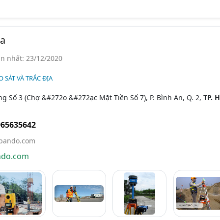
ịa
n nhất: 23/12/2020
 SÁT VÀ TRẮC ĐỊA
ng Số 3 (Chợ &#272o &#272ạc Mặt Tiền Số 7), P. Bình An, Q. 2,
TP. 
965635642
bando.com
ndo.com