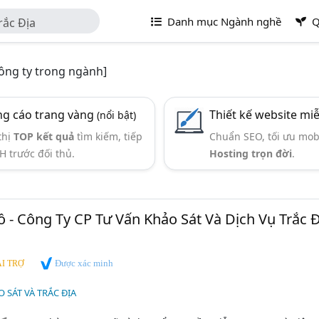
Danh mục Ngành nghề
Q
rắc Địa
ông ty trong ngành]
g cáo trang vàng
Thiết kế website mi
(nổi bật)
thị
TOP kết quả
tìm kiếm, tiếp
Chuẩn SEO, tối ưu mob
H trước đối thủ.
Hosting trọn đời
.
ồ - Công Ty CP Tư Vấn Khảo Sát Và Dịch Vụ Trắc Đ
Được xác minh
I TRỢ
 SÁT VÀ TRẮC ĐỊA