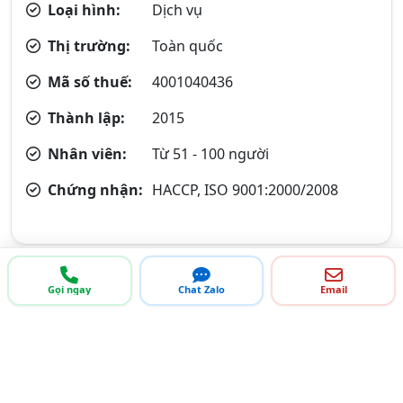
Loại hình:
Dịch vụ
Thị trường:
Toàn quốc
Mã số thuế:
4001040436
Thành lập:
2015
Nhân viên:
Từ 51 - 100 người
Chứng nhận:
HACCP, ISO 9001:2000/2008
Gọi ngay
Chat Zalo
Email
Bạn là doanh nghiệp?
Đăng ký Trang Vàng giúp bạn quảng bá doanh nghiệp,
tiếp cận với KHÁCH HÀNG - ĐỐI TÁC - NHÀ MUA LỚN khi