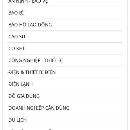
AN NINH - BẢO VỆ
BAO BÌ
BẢO HỘ LAO ĐỘNG
CAO SU
CƠ KHÍ
CÔNG NGHIỆP - THIẾT BỊ
ĐIỆN & THIẾT BỊ ĐIỆN
ĐIỆN LẠNH
ĐỒ GIA DỤNG
DOANH NGHIỆP CẦN DÙNG
DU LỊCH