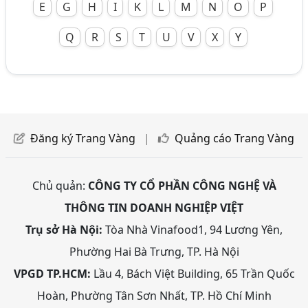
E
G
H
I
K
L
M
N
O
P
Q
R
S
T
U
V
X
Y
Đăng ký Trang Vàng
|
Quảng cáo Trang Vàng
Chủ quản:
CÔNG TY CỔ PHẦN CÔNG NGHỆ VÀ
THÔNG TIN DOANH NGHIỆP VIỆT
Trụ sở Hà Nội:
Tòa Nhà Vinafood1, 94 Lương Yên,
Phường Hai Bà Trưng, TP. Hà Nội
VPGD TP.HCM:
Lầu 4, Bách Việt Building, 65 Trần Quốc
Hoàn, Phường Tân Sơn Nhất, TP. Hồ Chí Minh