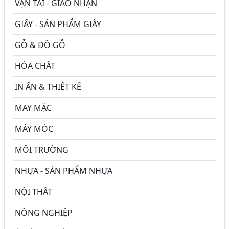
VẬN TẢI - GIAO NHẬN
GIẤY - SẢN PHẨM GIẤY
GỖ & ĐỒ GỖ
HÓA CHẤT
IN ẤN & THIẾT KẾ
MAY MẶC
MÁY MÓC
MÔI TRƯỜNG
NHỰA - SẢN PHẨM NHỰA
NỘI THẤT
NÔNG NGHIỆP