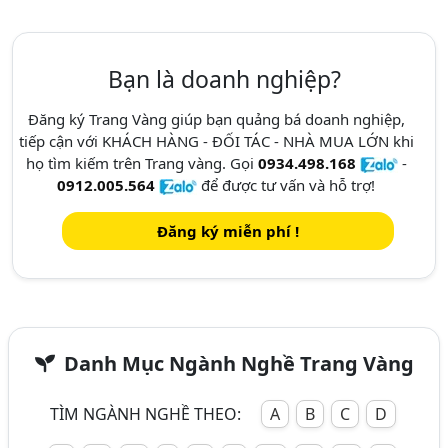
Bạn là doanh nghiệp?
Đăng ký Trang Vàng giúp bạn quảng bá doanh nghiệp,
tiếp cận với KHÁCH HÀNG - ĐỐI TÁC - NHÀ MUA LỚN khi
họ tìm kiếm trên Trang vàng. Gọi
0934.498.168
-
0912.005.564
để được tư vấn và hỗ trợ!
Đăng ký miễn phí !
Danh Mục Ngành Nghề Trang Vàng
TÌM NGÀNH NGHỀ THEO:
A
B
C
D