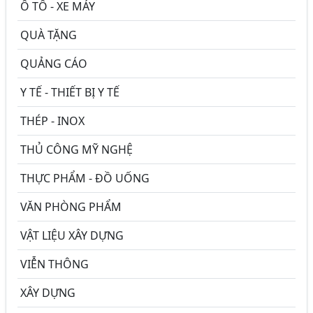
Ô TÔ - XE MÁY
QUÀ TẶNG
QUẢNG CÁO
Y TẾ - THIẾT BỊ Y TẾ
THÉP - INOX
THỦ CÔNG MỸ NGHỆ
THỰC PHẨM - ĐỒ UỐNG
VĂN PHÒNG PHẨM
VẬT LIỆU XÂY DỰNG
VIỄN THÔNG
XÂY DỰNG