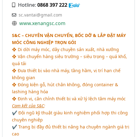
Hotline:
0868 397 222
sc.vantai@gmail.com
www.xenangsc.com
S&C – CHUYÊN VẬN CHUYỂN, BỐC DỠ & LẮP ĐẶT MÁY
MÓC CÔNG NGHIỆP TRỌN GÓI
❖ Di dời máy móc, dây chuyền sản xuất, nhà xưởng
❖ Vận chuyển hàng siêu trường – siêu trọng – quá khổ,
quá tải
❖ Đưa thiết bị vào nhà máy, tầng hầm, vị trí hạn chế
không gian
❖ Đóng kiện gỗ, hút chân không, đóng container &
lashing hàng hóa
❖ Định vị, cân chỉnh thiết bị và xử lý lệch tâm máy móc
Cam kết của S&C
:
✔ Đội ngũ kỹ thuật giàu kinh nghiệm phối hợp thi công
chuyên nghiệp
✔ Trang bị đầy đủ thiết bị nâng hạ chuyên ngành giá trị
cao