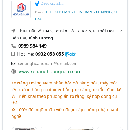
Được xác minh
BỐC XẾP HÀNG HÓA - BẰNG XE NÂNG, XE
Ngành:
CẨU
Thửa Đất Số 1043, Tờ Bản Đồ 17, KP. 6, P. Thới Hòa, TP.
Bến Cát,
Bình Dương
0989 984 149
Hotline:
0932 058 055
xenanghoangnam@gmail.com
www.xenanghoangnam.com
Xe Nâng Hoàng Nam nhận bốc dỡ hàng hóa, máy móc,
lên xuống hàng container bằng xe nâng, xe cẩu. Cam kết:
☆ Triển khai theo phương án rõ ràng, ký hợp đồng cụ
thể.
☆ 100% đội ngũ nhân viên được cấp chứng nhận hành
nghề.