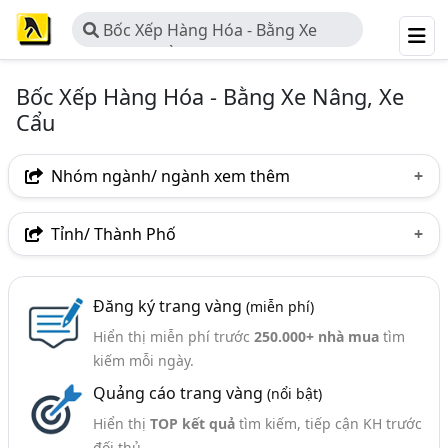
Bốc Xếp Hàng Hóa - Bằng Xe
Nâng, Xe Cẩu
Bốc Xếp Hàng Hóa - Bằng Xe Nâng, Xe
Cẩu
Nhóm ngành/ ngành xem thêm
Ngành nghề
Tỉnh/ Thành Phố
Bốc Xếp Hàng Hóa - Bằng Xe Nâng, Xe Cẩu
(226)
Hà Nội
TP. Hồ Chí Minh (TPHCM)
Đồng Nai
Ngành xem thêm
Đăng ký trang vàng
(miễn phí)
Bình Dương
Tp. Đà Nẵng
TP. Hải Phòng
Hiển thị miễn phí trước
250.000+ nhà mua
tìm
Xe Nâng Hàng (555)
Bà Rịa-Vũng Tàu
Bắc Ninh
Bình Thuận
kiếm mỗi ngày.
Xe Nâng, Xe Cẩu - Cho Thuê Xe Nâng, Xe Cẩu (304)
Quảng cáo trang vàng
(nổi bật)
Hưng Yên
Khánh Hòa
Lào Cai
Nghệ An
Bốc Xếp Hàng Hóa - Thiết Bị Bốc Xếp Hàng Hóa (86)
Hiển thị
TOP kết quả
tìm kiếm, tiếp cận KH trước
Phú Yên
Quảng Ninh
Thái Nguyên
đối thủ.