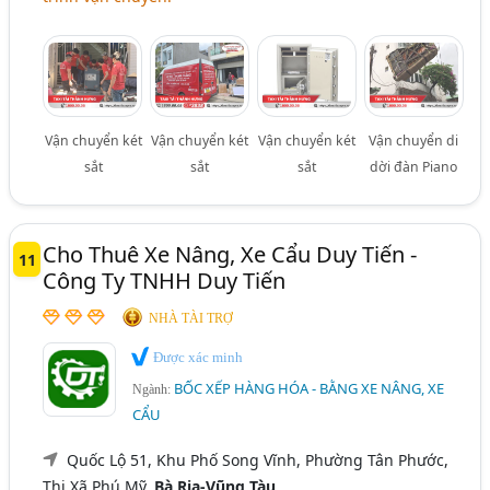
Vận chuyển két
Vận chuyển két
Vận chuyển két
Vận chuyển di
sắt
sắt
sắt
dời đàn Piano
Cho Thuê Xe Nâng, Xe Cẩu Duy Tiến -
11
Công Ty TNHH Duy Tiến
NHÀ TÀI TRỢ
Được xác minh
BỐC XẾP HÀNG HÓA - BẰNG XE NÂNG, XE
Ngành:
CẨU
Quốc Lộ 51, Khu Phố Song Vĩnh, Phường Tân Phước,
Thị Xã Phú Mỹ,
Bà Rịa-Vũng Tàu