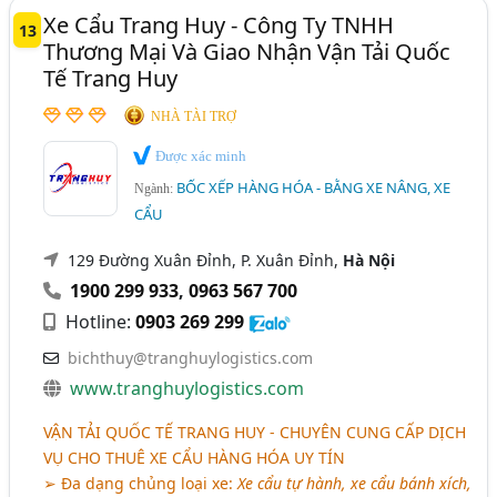
Xe Cẩu Trang Huy - Công Ty TNHH
13
Thương Mại Và Giao Nhận Vận Tải Quốc
Tế Trang Huy
NHÀ TÀI TRỢ
Được xác minh
BỐC XẾP HÀNG HÓA - BẰNG XE NÂNG, XE
Ngành:
CẨU
129 Đường Xuân Đỉnh, P. Xuân Đỉnh,
Hà Nội
1900 299 933
,
0963 567 700
Hotline:
0903 269 299
bichthuy@tranghuylogistics.com
www.tranghuylogistics.com
VẬN TẢI QUỐC TẾ TRANG HUY - CHUYÊN CUNG CẤP DỊCH
VỤ CHO THUÊ XE CẨU HÀNG HÓA UY TÍN
➢ Đa dạng chủng loại xe:
Xe cẩu tự hành, xe cẩu bánh xích,