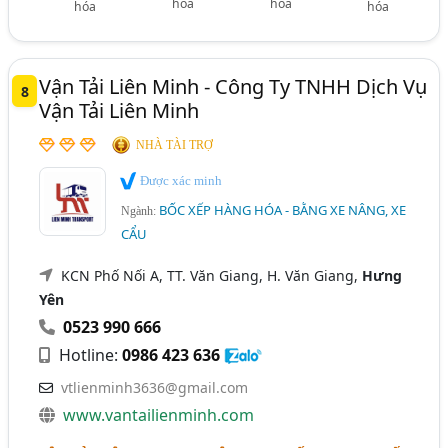
hóa
hóa
hóa
hóa
Vận Tải Liên Minh - Công Ty TNHH Dịch Vụ
8
Vận Tải Liên Minh
NHÀ TÀI TRỢ
Được xác minh
BỐC XẾP HÀNG HÓA - BẰNG XE NÂNG, XE
Ngành:
CẨU
KCN Phố Nối A, TT. Văn Giang, H. Văn Giang,
Hưng
Yên
0523 990 666
Hotline:
0986 423 636
vtlienminh3636@gmail.com
www.vantailienminh.com