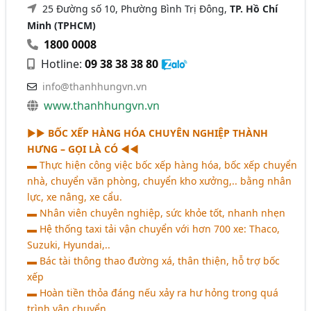
25 Đường số 10, Phường Bình Trị Đông,
TP. Hồ Chí
Minh (TPHCM)
1800 0008
Hotline:
09 38 38 38 80
info@thanhhungvn.vn
www.thanhhungvn.vn
►►
BỐC XẾP HÀNG HÓA CHUYÊN NGHIỆP THÀNH
HƯNG – GỌI LÀ CÓ
◄◄
▬ Thực hiện công việc bốc xếp hàng hóa, bốc xếp chuyển
nhà, chuyển văn phòng, chuyển kho xưởng,.. bằng nhân
lực, xe nâng, xe cẩu.
▬ Nhân viên chuyên nghiệp, sức khỏe tốt, nhanh nhẹn
▬ Hệ thống taxi tải vận chuyển với hơn 700 xe: Thaco,
Suzuki, Hyundai,..
▬ Bác tài thông thao đường xá, thân thiện, hỗ trợ bốc
xếp
▬ Hoàn tiền thỏa đáng nếu xảy ra hư hỏng trong quá
trình vận chuyển.