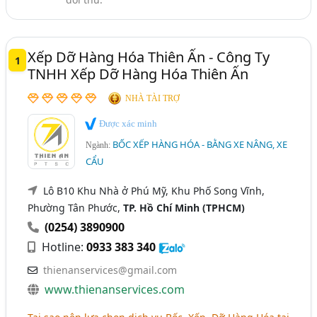
Thừa Thiên Huế
TP. Cần Thơ
Vĩnh Phúc
Bắc Giang
Hải Dương
Long An
Xếp Dỡ Hàng Hóa Thiên Ấn - Công Ty
1
Quảng Nam
Vĩnh Long
TNHH Xếp Dỡ Hàng Hóa Thiên Ấn
NHÀ TÀI TRỢ
Được xác minh
BỐC XẾP HÀNG HÓA - BẰNG XE NÂNG, XE
Ngành:
CẨU
Lô B10 Khu Nhà ở Phú Mỹ, Khu Phố Song Vĩnh,
Phường Tân Phước,
TP. Hồ Chí Minh (TPHCM)
(0254) 3890900
Hotline:
0933 383 340
thienanservices@gmail.com
www.thienanservices.com