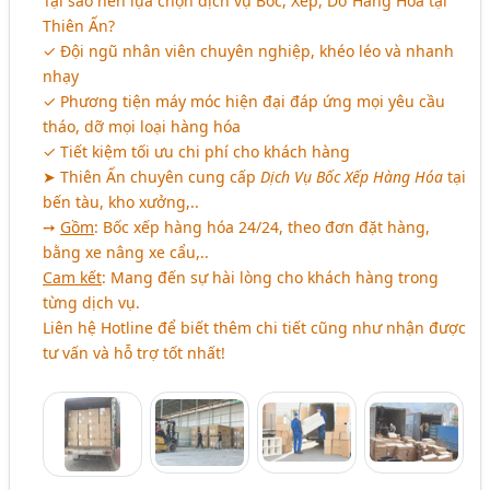
Tại sao nên lựa chọn dịch vụ Bốc, Xếp, Dỡ Hàng Hóa tại
Thiên Ấn?
✓ Đội ngũ nhân viên chuyên nghiệp, khéo léo và nhanh
nhạy
✓ Phương tiện máy móc hiện đại đáp ứng mọi yêu cầu
tháo, dỡ mọi loại hàng hóa
✓ Tiết kiệm tối ưu chi phí cho khách hàng
➤ Thiên Ấn chuyên cung cấp
Dịch Vụ Bốc Xếp Hàng Hóa
tại
bến tàu, kho xưởng,..
➙
Gồm
: Bốc xếp hàng hóa 24/24, theo đơn đặt hàng,
bằng xe nâng xe cẩu,..
Cam kết
: Mang đến sự hài lòng cho khách hàng trong
từng dịch vụ.
Liên hệ Hotline để biết thêm chi tiết cũng như nhận được
tư vấn và hỗ trợ tốt nhất!