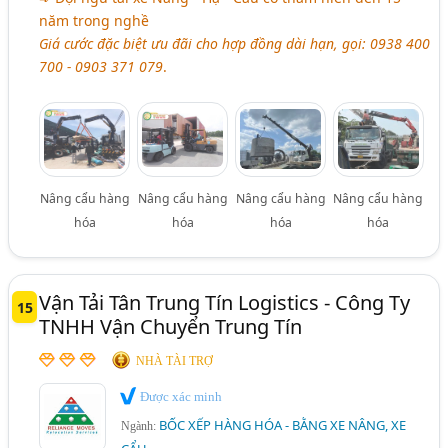
năm trong nghề
Giá cước đặc biệt ưu đãi cho hợp đồng dài hạn, gọi: 0938 400
700 - 0903 371 079
.
Nâng cẩu hàng
Nâng cẩu hàng
Nâng cẩu hàng
Nâng cẩu hàng
hóa
hóa
hóa
hóa
Vận Tải Tân Trung Tín Logistics - Công Ty
15
TNHH Vận Chuyển Trung Tín
NHÀ TÀI TRỢ
Được xác minh
BỐC XẾP HÀNG HÓA - BẰNG XE NÂNG, XE
Ngành: