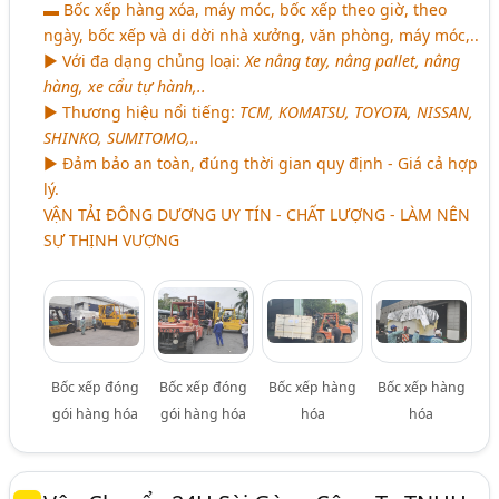
▬ Bốc xếp hàng xóa, máy móc, bốc xếp theo giờ, theo
ngày, bốc xếp và di dời nhà xưởng, văn phòng, máy móc,..
► Với đa dạng chủng loại:
Xe nâng tay, nâng pallet, nâng
hàng, xe cẩu tự hành,..
► Thương hiệu nổi tiếng:
TCM, KOMATSU, TOYOTA, NISSAN,
SHINKO, SUMITOMO,..
► Đảm bảo an toàn, đúng thời gian quy định - Giá cả hợp
lý.
VẬN TẢI ĐÔNG DƯƠNG UY TÍN - CHẤT LƯỢNG - LÀM NÊN
SỰ THỊNH VƯỢNG
Bốc xếp đóng
Bốc xếp đóng
Bốc xếp hàng
Bốc xếp hàng
gói hàng hóa
gói hàng hóa
hóa
hóa