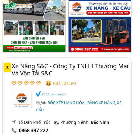
Xe Nâng S&C - Công Ty TNHH Thương Mại
3
Và Vận Tải S&C
NHÀ TÀI TRỢ
Được xác minh
BỐC XẾP HÀNG HÓA - BẰNG XE NÂNG, XE
Ngành:
CẨU
Tổ Dân Phố Trúc Tay, Phường Nếnh,
Bắc Ninh
0868 397 222