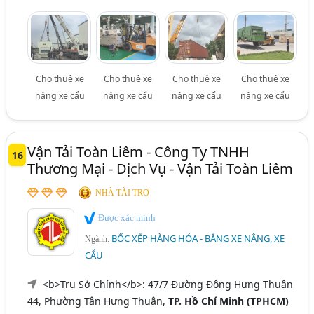
Cho thuê xe
Cho thuê xe
Cho thuê xe
Cho thuê xe
nâng xe cẩu
nâng xe cẩu
nâng xe cẩu
nâng xe cẩu
Vận Tải Toàn Liêm - Công Ty TNHH
16
Thương Mại - Dịch Vụ - Vận Tải Toàn Liêm
NHÀ TÀI TRỢ
Được xác minh
BỐC XẾP HÀNG HÓA - BẰNG XE NÂNG, XE
Ngành:
CẨU
<b>Trụ Sở Chính</b>: 47/7 Đường Đông Hưng Thuận
44, Phường Tân Hưng Thuận,
TP. Hồ Chí Minh (TPHCM)