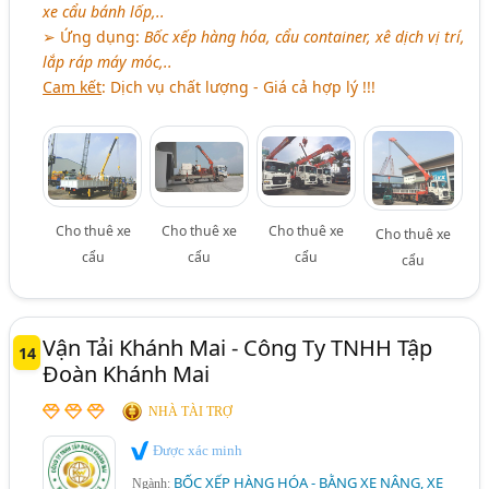
xe cẩu bánh lốp,..
➢ Ứng dụng:
Bốc xếp hàng hóa, cẩu container, xê dịch vị trí,
lắp ráp máy móc,..
Cam kết
: Dịch vụ chất lượng - Giá cả hợp lý !!!
Cho thuê xe
Cho thuê xe
Cho thuê xe
Cho thuê xe
cẩu
cẩu
cẩu
cẩu
Vận Tải Khánh Mai - Công Ty TNHH Tập
14
Đoàn Khánh Mai
NHÀ TÀI TRỢ
Được xác minh
BỐC XẾP HÀNG HÓA - BẰNG XE NÂNG, XE
Ngành: