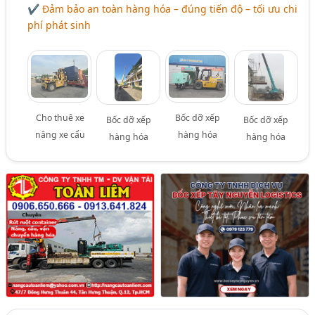
✔ Đảm bảo an toàn hàng hóa – đúng tiến độ – tối ưu chi
phí phát sinh
Cho thuê xe
Bốc dỡ xếp
Bốc dỡ xếp
Bốc dỡ xếp
nâng xe cẩu
hàng hóa
hàng hóa
hàng hóa