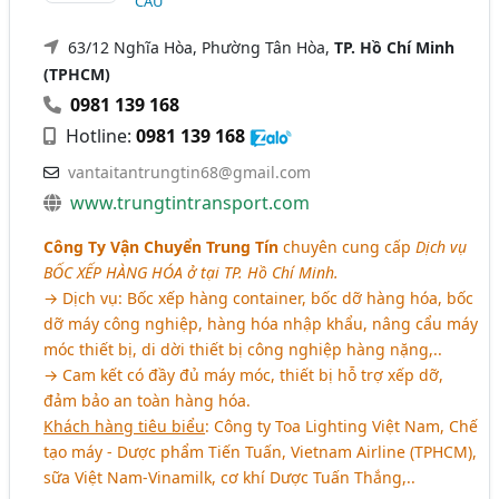
CẨU
63/12 Nghĩa Hòa, Phường Tân Hòa,
TP. Hồ Chí Minh
(TPHCM)
0981 139 168
Hotline:
0981 139 168
vantaitantrungtin68@gmail.com
www.trungtintransport.com
Công Ty Vận Chuyển Trung Tín
chuyên cung cấp
Dịch vụ
BỐC XẾP HÀNG HÓA
ở tại TP. Hồ Chí Minh.
→ Dịch vụ: Bốc xếp hàng container, bốc dỡ hàng hóa, bốc
dỡ máy công nghiệp, hàng hóa nhập khẩu, nâng cẩu máy
móc thiết bị, di dời thiết bị công nghiệp hàng nặng,..
→ Cam kết có đầy đủ máy móc, thiết bị hỗ trợ xếp dỡ,
đảm bảo an toàn hàng hóa.
Khách hàng tiêu biểu
: Công ty Toa Lighting Việt Nam, Chế
tạo máy - Dược phẩm Tiến Tuấn, Vietnam Airline (TPHCM),
sữa Việt Nam-Vinamilk, cơ khí Dược Tuấn Thắng,..