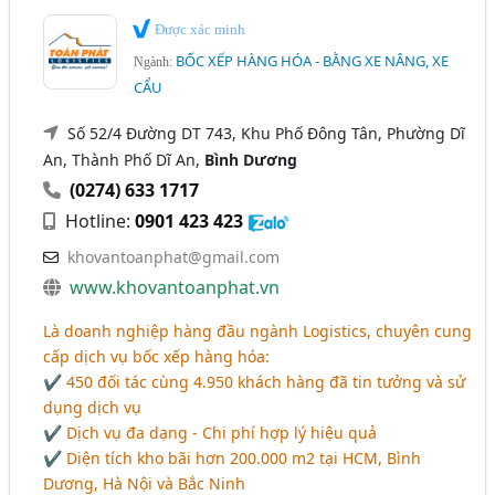
Được xác minh
BỐC XẾP HÀNG HÓA - BẰNG XE NÂNG, XE
Ngành:
CẨU
Số 52/4 Đường DT 743, Khu Phố Đông Tân, Phường Dĩ
An, Thành Phố Dĩ An,
Bình Dương
(0274) 633 1717
Hotline:
0901 423 423
khovantoanphat@gmail.com
www.khovantoanphat.vn
Là doanh nghiệp hàng đầu ngành Logistics, chuyên cung
cấp dịch vụ bốc xếp hàng hóa:
✔ 450 đối tác cùng 4.950 khách hàng đã tin tưởng và sử
dụng dịch vụ
✔ Dịch vụ đa dạng - Chi phí hợp lý hiệu quả
✔ Diện tích kho bãi hơn 200.000 m2 tại HCM, Bình
Dương, Hà Nội và Bắc Ninh