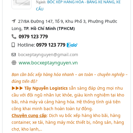
BỐC XẾP HÀNG HÓA - BẰNG XE NÂNG, XE
Ngành:
CẨU
27/8A Đường 147, Tổ 9, Khu Phố 3, Phường Phước
Long,
TP. Hồ Chí Minh (TPHCM)
0979 123 779
Hotline:
0979 123 779
bocxeptaynguyen@gmail.com
www.bocxeptaynguyen.vn
Bạn cần bốc xếp hàng hóa nhanh – an toàn – chuyên nghiệp –
đúng tiến độ?
►►►
Tây Nguyễn Logistics
sẵn sàng đáp ứng mọi nhu
cầu với đội ngũ nhân lực khỏe, giàu kinh nghiệm tại kho
bãi, nhà máy và cảng hàng hóa. Hệ thống tính giá tiện
công khai minh bạch hoàn toàn tự động.
Chuyên cung cấp
: Dịch vụ bốc xếp hàng kho bãi, hàng
container, xe tải, hàng máy móc thiết bị, nông sản, hàng
chợ, kho lạnh,..