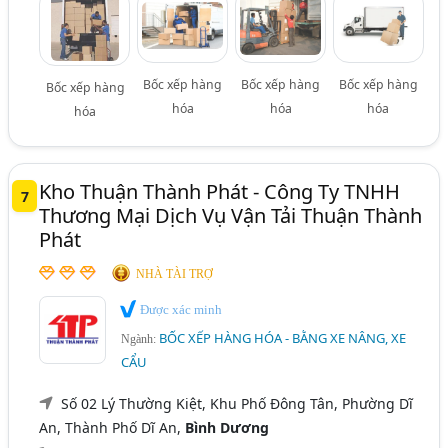
Bốc xếp hàng
Bốc xếp hàng
Bốc xếp hàng
Bốc xếp hàng
hóa
hóa
hóa
hóa
Kho Thuận Thành Phát - Công Ty TNHH
7
Thương Mại Dịch Vụ Vận Tải Thuận Thành
Phát
NHÀ TÀI TRỢ
Được xác minh
BỐC XẾP HÀNG HÓA - BẰNG XE NÂNG, XE
Ngành:
CẨU
Số 02 Lý Thường Kiệt, Khu Phố Đông Tân, Phường Dĩ
An, Thành Phố Dĩ An,
Bình Dương