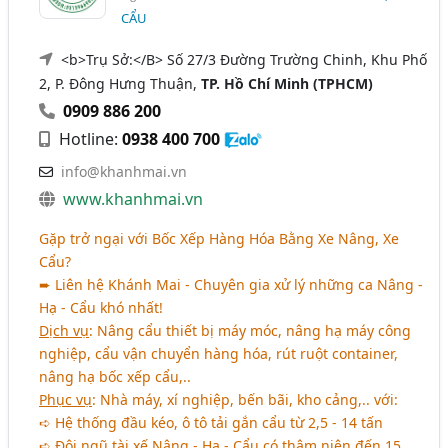
CẨU
<b>Trụ Sở:</B> Số 27/3 Đường Trường Chinh, Khu Phố
2, P. Đông Hưng Thuận,
TP. Hồ Chí Minh (TPHCM)
0909 886 200
Hotline:
0938 400 700
info@khanhmai.vn
www.khanhmai.vn
Gặp trở ngại với Bốc Xếp Hàng Hóa Bằng Xe Nâng, Xe
Cẩu?
➨ Liên hệ Khánh Mai - Chuyên gia xử lý những ca Nâng -
Hạ - Cẩu khó nhất!
Dịch vụ
: Nâng cẩu thiết bị máy móc, nâng hạ máy công
nghiệp, cẩu vận chuyển hàng hóa, rút ruột container,
nâng hạ bốc xếp cẩu,..
Phục vụ
: Nhà máy, xí nghiệp, bến bãi, kho cảng,.. với:
➪ Hệ thống đầu kéo, ô tô tải gắn cẩu từ 2,5 - 14 tấn
➪ Đội ngũ tài xế Nâng - Hạ - Cẩu có thâm niên đến 15