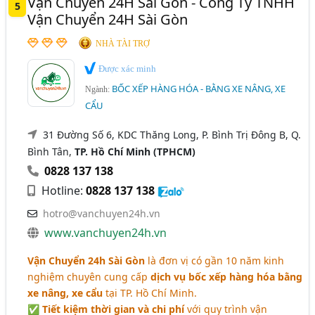
Vận Chuyển 24H Sài Gòn - Công Ty TNHH
5
Vận Chuyển 24H Sài Gòn
NHÀ TÀI TRỢ
Được xác minh
BỐC XẾP HÀNG HÓA - BẰNG XE NÂNG, XE
Ngành:
CẨU
31 Đường Số 6, KDC Thăng Long, P. Bình Trị Đông B, Q.
Bình Tân,
TP. Hồ Chí Minh (TPHCM)
0828 137 138
Hotline:
0828 137 138
hotro@vanchuyen24h.vn
www.vanchuyen24h.vn
Vận Chuyển 24h Sài Gòn
là đơn vị có gần 10 năm kinh
nghiệm chuyên cung cấp
dịch vụ bốc xếp hàng hóa bằng
xe nâng, xe cẩu
tại TP. Hồ Chí Minh.
✅
Tiết kiệm thời gian và chi phí
với quy trình vận