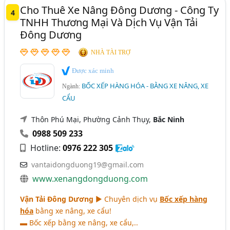
Cho Thuê Xe Nâng Đông Dương - Công Ty
4
TNHH Thương Mại Và Dịch Vụ Vận Tải
Đông Dương
NHÀ TÀI TRỢ
Được xác minh
BỐC XẾP HÀNG HÓA - BẰNG XE NÂNG, XE
Ngành:
CẨU
Thôn Phú Mại, Phường Cảnh Thụy,
Bắc Ninh
0988 509 233
Hotline:
0976 222 305
vantaidongduong19@gmail.com
www.xenangdongduong.com
Vận Tải Đông Dương
► Chuyên dịch vụ
Bốc xếp hàng
hóa
bằng xe nâng, xe cẩu!
▬ Bốc xếp bằng xe nâng, xe cẩu,..