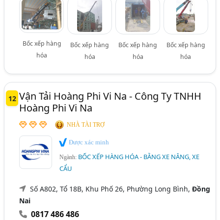
Bốc xếp hàng
Bốc xếp hàng
Bốc xếp hàng
Bốc xếp hàng
hóa
hóa
hóa
hóa
Vận Tải Hoàng Phi Vi Na - Công Ty TNHH
12
Hoàng Phi Vi Na
NHÀ TÀI TRỢ
Được xác minh
BỐC XẾP HÀNG HÓA - BẰNG XE NÂNG, XE
Ngành:
CẨU
Số A802, Tổ 18B, Khu Phố 26, Phường Long Bình,
Đồng
Nai
0817 486 486