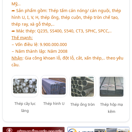
Mỹ,..
➦ Sản phẩm gồm: Thép tấm cán nóng/ cán nguội, thép
hình U, I, V, H, thép ống, thép cuộn, thép tròn chế tạo,
thép ray, xà gỗ thép,..
➦ Mác thép: Q235, SS400, S540, CT3, SPHC, SPCC,..
Thế mạnh:
− Vốn điều lệ: 9.900.000.000
− Năm thành lập: Năm 2008
Nhận
: Gia công khoan lỗ, đột lỗ, cắt, xấn thép,.. theo yêu
cầu.
Thép cây lục
Thép hình U
Thép ống tròn
Thép hộp mạ
lăng
kẽm