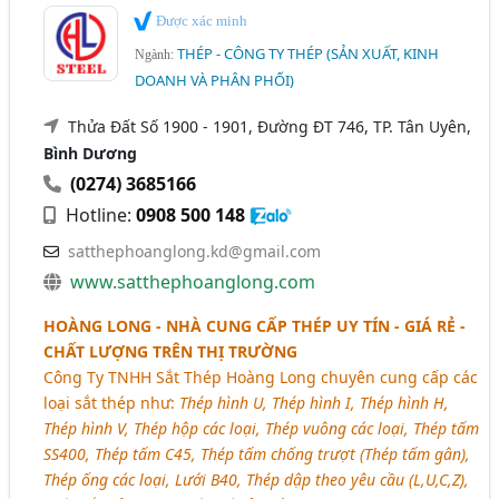
Được xác minh
THÉP - CÔNG TY THÉP (SẢN XUẤT, KINH
Ngành:
DOANH VÀ PHÂN PHỐI)
Thửa Đất Số 1900 - 1901, Đường ĐT 746, TP. Tân Uyên,
Bình Dương
(0274) 3685166
Hotline:
0908 500 148
satthephoanglong.kd@gmail.com
www.satthephoanglong.com
HOÀNG LONG - NHÀ CUNG CẤP THÉP UY TÍN - GIÁ RẺ -
CHẤT LƯỢNG TRÊN THỊ TRƯỜNG
Công Ty TNHH Sắt Thép Hoàng Long chuyên cung cấp các
loại sắt thép như:
Thép hình U, Thép hình I, Thép hình H,
Thép hình V, Thép hộp các loại, Thép vuông các loại, Thép tấm
SS400, Thép tấm C45, Thép tấm chống trượt (Thép tấm gân),
Thép ống các loại, Lưới B40, Thép dập theo yêu cầu (L,U,C,Z),