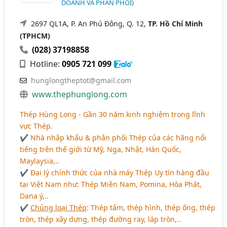
DOANH VÀ PHÂN PHỐI)
2697 QL1A, P. An Phú Đông, Q. 12,
TP. Hồ Chí Minh
(TPHCM)
(028) 37198858
Hotline:
0905 721 099
hunglongtheptot@gmail.com
www.thephunglong.com
Thép Hùng Long - Gần 30 năm kinh nghiệm trong lĩnh
vực Thép.
✔ Nhà nhập khẩu & phân phối Thép của các hãng nổi
tiếng trên thế giới từ Mỹ, Nga, Nhật, Hàn Quốc,
Maylaysia,..
✔ Đại lý chính thức của nhà máy Thép Uy tín hàng đầu
tại Việt Nam như: Thép Miền Nam, Pomina, Hòa Phát,
Dana ý,..
✔
Chủng loại Thép
: Thép tấm, thép hình, thép ống, thép
tròn, thép xây dựng, thép đường ray, láp tròn,..