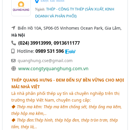
Được xác minh
THÉP - CÔNG TY THÉP (SẢN XUẤT, KINH
Ngành:
DOANH VÀ PHÂN PHỐI)
Biển Hồ 10A, SP06-05 Vinhomes Ocean Park, Gia Lâm,
Hà Nội
(024) 39913999
,
0913611177
Hotline:
0989 531 596
quanghung.cse@gmail.com
www.congtyquanghung.com.vn
THÉP QUANG HƯNG - ĐEM ĐẾN SỰ BỀN VỮNG CHO MỌI
MÁI NHÀ VIỆT
Là nhà phân phối thép uy tín và chuyên nghiệp trên thị
trường thép Việt Nam, chuyên cung cấp:
◆ Thép mạ kẽm: Thép mạ kẽm chống sét, thép ống mạ kẽm,
thép hộp mạ kẽm,..
◆ Thép đen:Thép hình, thép hộp đen, thép tròn trơn, thép
tấm, thép lá,..