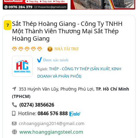
Sắt Thép Hoàng Giang - Công Ty TNHH
7
Một Thành Viên Thương Mại Sắt Thép
Hoàng Giang
NHÀ TÀI TRỢ
Được xác minh
THÉP - CÔNG TY THÉP (SẢN XUẤT, KINH
Ngành:
DOANH VÀ PHÂN PHỐI)
353 Huỳnh Văn Lũy, Phường Phú Lợi,
TP. Hồ Chí Minh
(TPHCM)
(0274) 3856626
Hotline:
0846 576 888
cnhoanggiang2014@gmail.com
www.hoanggiangsteel.com