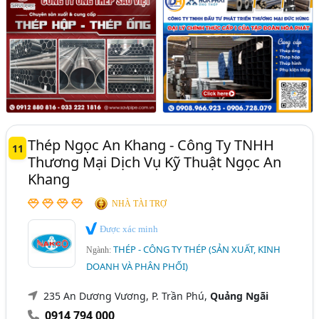
Thép Ngọc An Khang - Công Ty TNHH
11
Thương Mại Dịch Vụ Kỹ Thuật Ngọc An
Khang
NHÀ TÀI TRỢ
Được xác minh
THÉP - CÔNG TY THÉP (SẢN XUẤT, KINH
Ngành:
DOANH VÀ PHÂN PHỐI)
235 An Dương Vương, P. Trần Phú,
Quảng Ngãi
0914 794 000