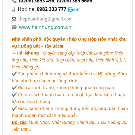
(0208) 3653 456
,
(0208) 365 6686
Hotline:
0982 333 777
thephainhung@gmail.com
www.hainhung.com.vn
Nhà phân phối độc quyền Thép Ống Hộp Hòa Phát khu
vực Đông Bắc - Tây Bắc!!!
➞
Hải Nhung
-
Chuyên cung cấp Thép Các Loại gồm: Thép
ống hộp, thép kết cấu, thép cuộn, thép hộp, thép hình V, I, H,
thép không gỉ
,..
✔ Sản phẩm chất lượng và được kiểm tra kỹ lưỡng, đảm
bảo phù hợp cho mọi công trình.
✔ Giá cả cạnh tranh, không thông qua trung gian.
✔ Chính sách thanh toán linh hoạt, tạo điều kiện thuận
lợi cho khách hàng.
✔ Giao hàng nhanh chóng, đúng tiến độ, giúp bạn hoàn
thành dự án một cách hiệu quả.
Đối tác
:
Minh Ngọc, Nhật Quang, Chính Đại, Inox Hoàng Vũ,
Tiến Đạt
,..