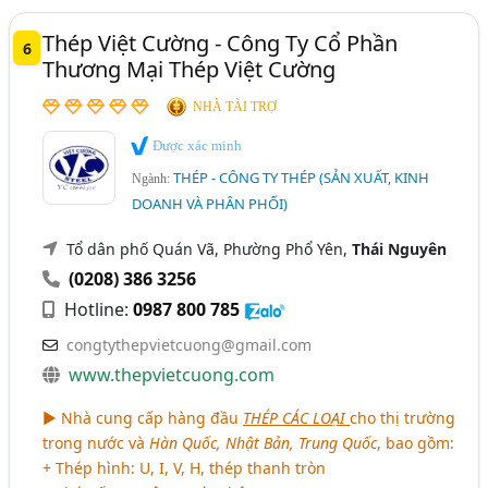
Thép Việt Cường - Công Ty Cổ Phần
6
Thương Mại Thép Việt Cường
NHÀ TÀI TRỢ
Được xác minh
THÉP - CÔNG TY THÉP (SẢN XUẤT, KINH
Ngành:
DOANH VÀ PHÂN PHỐI)
Tổ dân phố Quán Vã, Phường Phổ Yên,
Thái Nguyên
(0208) 386 3256
Hotline:
0987 800 785
congtythepvietcuong@gmail.com
www.thepvietcuong.com
► Nhà cung cấp hàng đầu
THÉP CÁC LOẠI
cho thị trường
trong nước và
Hàn Quốc, Nhật Bản, Trung Quốc
, bao gồm:
+ Thép hình: U, I, V, H, thép thanh tròn