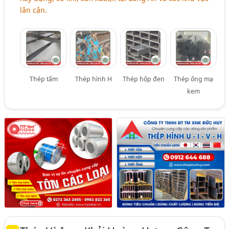
lân cận.
Thép tấm
Thép hình H
Thép hộp đen
Thép ống mạ
kem