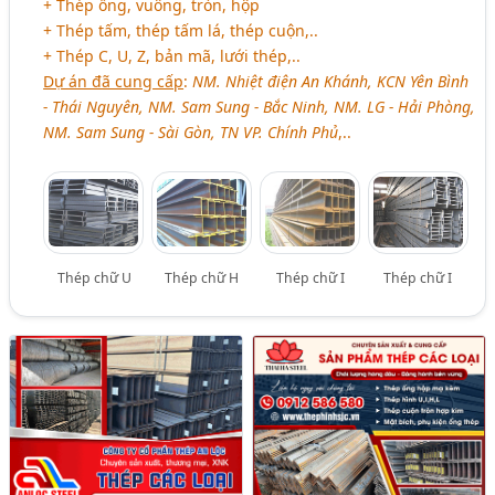
+ Thép ống, vuông, tròn, hộp
+ Thép tấm, thép tấm lá, thép cuộn,..
+ Thép C, U, Z, bản mã, lưới thép,..
Dự án đã cung cấp
:
NM. Nhiệt điện An Khánh, KCN Yên Bình
- Thái Nguyên, NM. Sam Sung - Bắc Ninh, NM. LG - Hải Phòng,
NM. Sam Sung - Sài Gòn, TN VP. Chính Phủ
,..
Thép chữ U
Thép chữ H
Thép chữ I
Thép chữ I