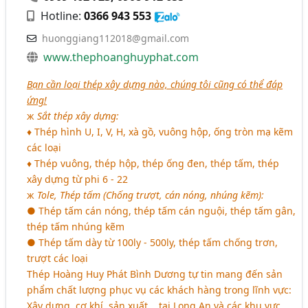
Hotline:
0366 943 553
huonggiang112018@gmail.com
www.thephoanghuyphat.com
Bạn cần loại thép xây dựng nào, chúng tôi cũng có thể đáp
ứng!
ж
Sắt thép xây dựng:
♦ Thép hình U, I, V, H, xà gồ, vuông hộp, ống tròn mạ kẽm
các loại
♦ Thép vuông, thép hộp, thép ống đen, thép tấm, thép
xây dựng từ phi 6 - 22
ж
Tole, Thép tấm (Chống trượt, cán nóng, nhúng kẽm):
● Thép tấm cán nóng, thép tấm cán nguội, thép tấm gân,
thép tấm nhúng kẽm
● Thép tấm dày từ 100ly - 500ly, thép tấm chống trơn,
trượt các loại
Thép Hoàng Huy Phát Bình Dương tự tin mang đến sản
phẩm chất lượng phục vụ các khách hàng trong lĩnh vực:
Xây dựng, cơ khí, sản xuất,.. tại Long An và các khu vực