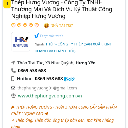
Thép Hưng Vượng - Công Ty TNHH
1
Thép Xây Dựng (Tròn Trơn, Cuộn, Cây Vằn) (347)
Phú Yên
Quảng Ninh
Thái Bình
Thương Mại Và Dịch Vụ Kỹ Thuật Công
Nghiệp Hưng Vượng
Thép Hộp (Mạ Kẽm, Vuông, Chữ Nhật, Đen) (269)
Thái Nguyên
Thanh Hóa
Thừa Thiên Huế
Thép Cuộn (Cán Nóng, Cán Nguội, Mạ Kẽm,..) (243)
NHÀ TÀI TRỢ
TP. Cần Thơ
Tuyên Quang
Vĩnh Phúc
Thép Phế Liệu (50)
Được xác minh
Đắk Lắk
Bắc Cạn
Bắc Giang
Bình Định
THÉP - CÔNG TY THÉP (SẢN XUẤT, KINH
Ngành:
Phôi Kim Loại (Phôi Đồng, Nhôm, Sắt, Thép,.. Các Loại)
Cà Mau
Gia Lai
Hà Nam
Hải Dương
DOANH VÀ PHÂN PHỐI)
(35)
Hậu Giang
Kiên Giang
Kon Tum
Long An
Ngành xem thêm
Thôn Trai Túc, Xã Như Quỳnh,
Hưng Yên
Ninh Bình
Quảng Bình
Quảng Nam
0869 538 688
Thép Chế Tạo (185)
Hotline:
0869 538 688
Quảng Ngãi
Tây Ninh
Tiền Giang
Thép - Gia Công Bản Mã, Cắt, Xẻ, Dập, Uốn Thép.. (122)
thephungvuong01@gmail.com
Vĩnh Long
Thép - Thép Nhập Khẩu (96)
www.thephungvuong.com.vn
Thép - Nhà Sản Xuất Thép (94)
► THÉP HƯNG VƯỢNG - HƠN 5 NĂM CUNG CẤP SẢN PHẨM
CHẤT LƯỢNG CAO ◄
✧ Thép ống: Thép đặc, ống thép hàn đen, mạ kẽm nhúng
nóng,..