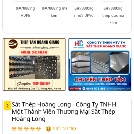
&#7888;ng
&#7888;ng mạ
&#7888;ng
&#7888;ng
HDPE
kẽm
nhựa UPVC
thép đúc mạ
kẽm
Sắt Thép Hoàng Long - Công Ty TNHH
2
Một Thành Viên Thương Mại Sắt Thép
Hoàng Long
NHÀ TÀI TRỢ