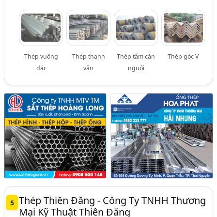
Thép vuông
Thép thanh
Thép tấm cán
Thép góc V
đặc
vằn
nguội
Thép Thiên Đăng - Công Ty TNHH Thương
5
Mại Kỹ Thuật Thiên Đăng