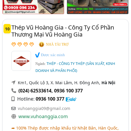
Thép Vũ Hoàng Gia - Công Ty Cổ Phần
10
Thương Mại Vũ Hoàng Gia
NHÀ TÀI TRỢ
Được xác minh
THÉP - CÔNG TY THÉP (SẢN XUẤT, KINH
Ngành:
DOANH VÀ PHÂN PHỐI)
Km1, Quốc Lộ 3, X. Mai Lâm, H. Đông Anh,
Hà Nội
(024) 62533614
,
0936 100 377
Hotline:
0936 100 377
vuhoanggia09@gmail.com
www.vuhoanggia.com
➦ 100% Thép được nhập khẩu từ Nhật Bản, Hàn Quốc,