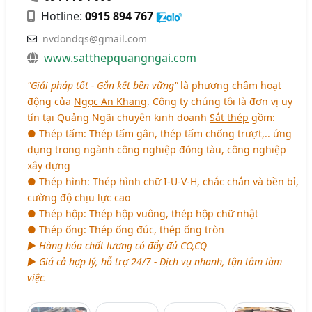
Hotline:
0915 894 767
nvdondqs@gmail.com
www.satthepquangngai.com
"Giải pháp tốt - Gắn kết bền vững"
là phương châm hoạt
động của
Ngọc An Khang
. Công ty chúng tôi là đơn vị uy
tín tại Quảng Ngãi chuyên kinh doanh
Sắt thép
gồm:
● Thép tấm: Thép tấm gân, thép tấm chống trượt,.. ứng
dụng trong ngành công nghiệp đóng tàu, công nghiệp
xây dựng
● Thép hình: Thép hình chữ I-U-V-H, chắc chắn và bền bỉ,
cường độ chịu lực cao
● Thép hộp: Thép hộp vuông, thép hộp chữ nhật
● Thép ống: Thép ống đúc, thép ống tròn
► Hàng hóa chất lương có đẩy đủ CO,CQ
► Giá cả hợp lý, hỗ trợ 24/7 - Dịch vụ nhanh, tận tâm làm
việc.