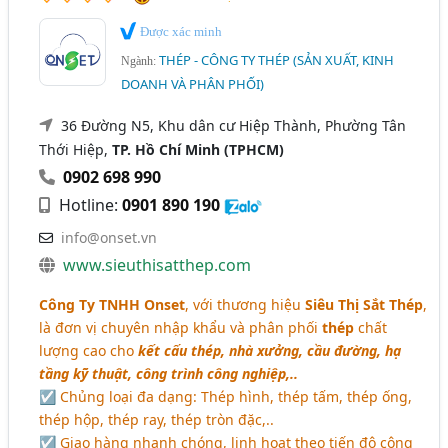
Được xác minh
THÉP - CÔNG TY THÉP (SẢN XUẤT, KINH
Ngành:
DOANH VÀ PHÂN PHỐI)
36 Đường N5, Khu dân cư Hiệp Thành, Phường Tân
Thới Hiệp,
TP. Hồ Chí Minh (TPHCM)
0902 698 990
Hotline:
0901 890 190
info@onset.vn
www.sieuthisatthep.com
Công Ty TNHH Onset
, với thương hiệu
Siêu Thị Sắt Thép
,
là đơn vị chuyên nhập khẩu và phân phối
thép
chất
lượng cao cho
kết cấu thép, nhà xưởng, cầu đường, hạ
tầng kỹ thuật, công trình công nghiệp,..
☑ Chủng loại đa dạng: Thép hình, thép tấm, thép ống,
thép hộp, thép ray, thép tròn đặc,..
☑ Giao hàng nhanh chóng, linh hoạt theo tiến độ công