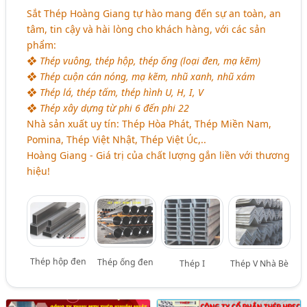
Sắt Thép Hoàng Giang tự hào mang đến sự an toàn, an
tâm, tin cậy và hài lòng cho khách hàng, với các sản
phẩm:
❖ Thép vuông, thép hộp, thép ống (loại đen, mạ kẽm)
❖ Thép cuộn cán nóng, mạ kẽm, nhũ xanh, nhũ xám
❖ Thép lá, thép tấm, thép hình U, H, I, V
❖ Thép xây dựng từ phi 6 đến phi 22
Nhà sản xuất uy tín: Thép Hòa Phát, Thép Miền Nam,
Pomina, Thép Việt Nhật, Thép Việt Úc,..
Hoàng Giang - Giá trị của chất lượng gắn liền với thương
hiệu!
Thép hộp đen
Thép ống đen
Thép I
Thép V Nhà Bè