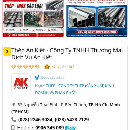
Thép An Kiệt - Công Ty TNHH Thương Mại
3
Dịch Vụ An Kiệt
NHÀ TÀI TRỢ
Được xác minh
THÉP - CÔNG TY THÉP (SẢN XUẤT, KINH
Ngành:
DOANH VÀ PHÂN PHỐI)
82 Nguyễn Thái Bình, P. Bến Thành,
TP. Hồ Chí Minh
(TPHCM)
(028) 2246 3084
,
(028) 5428 2129
Hotline:
0906 345 089