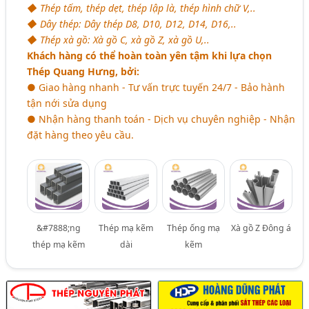
◆ Thép tấm, thép dẹt, thép lập là, thép hình chữ V,..
◆ Dây thép: Dây thép D8, D10, D12, D14, D16,..
◆ Thép xà gồ: Xà gồ C, xà gồ Z, xà gồ U,..
Khách hàng có thể hoàn toàn yên tậm khi lựa chọn
Thép Quang Hưng, bởi:
● Giao hàng nhanh - Tư vấn trực tuyến 24/7 - Bảo hành
tận nới sửa dụng
● Nhận hàng thanh toán - Dịch vụ chuyên nghiệp - Nhận
đặt hàng theo yêu cầu.
&#7888;ng
Thép mạ kẽm
Thép ống mạ
Xà gồ Z Đông á
thép mạ kẽm
dài
kẽm