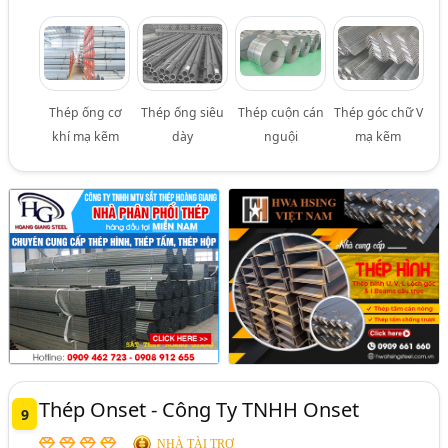
Thép ống cơ
Thép ống siêu
Thép cuộn cán
Thép góc chữ V
khí mạ kẽm
dày
nguội
mạ kẽm
Thép Onset - Công Ty TNHH Onset
9
NHÀ TÀI TRỢ