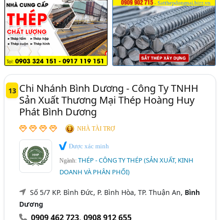
Chi Nhánh Bình Dương - Công Ty TNHH
13
Sản Xuất Thương Mại Thép Hoàng Huy
Phát Bình Dương
NHÀ TÀI TRỢ
Được xác minh
THÉP - CÔNG TY THÉP (SẢN XUẤT, KINH
Ngành:
DOANH VÀ PHÂN PHỐI)
Số 5/7 KP. Bình Đức, P. Bình Hòa, TP. Thuận An,
Bình
Dương
0909 462 723
,
0908 912 655