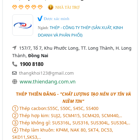
NHÀ TÀI TRỢ
Được xác minh
THÉP - CÔNG TY THÉP (SẢN XUẤT, KINH
Ngành:
DOANH VÀ PHÂN PHỐI)
157/7, Tổ 7, Khu Phước Long, TT. Long Thành, H. Long
Thành,
Đồng Nai
1900 8180
thangkhoi123@gmail.com
www.thiendang.com.vn
THÉP THIÊN ĐĂNG -
"CHẤT LƯỢNG TẠO NÊN UY TÍN VÀ
NIỀM TIN"
➀ Thép cacbon:S55C, S50C, S45C, SS400
➁ Thép hợp kim: SUJ2, SCM415, SCM420, SCM440,..
➂ Thép không gỉ: SUS316L, SUS316, SUS304L, SUS304,..
➃ Thép làm khuôn: KP4M, NAK 80, SKT4, DC53,
SKD11,SKS3,..