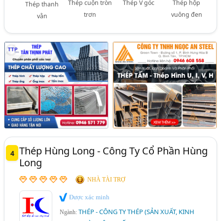
Thép cuộn tròn
Thép V góc
Thép hộp
Thép thanh
trơn
vuông đen
vằn
Thép Hùng Long - Công Ty Cổ Phần Hùng
4
Long
NHÀ TÀI TRỢ
Được xác minh
THÉP - CÔNG TY THÉP (SẢN XUẤT, KINH
Ngành: