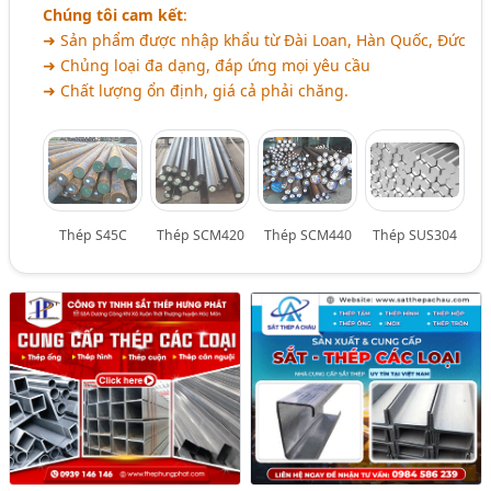
Chúng tôi cam kết
:
➜ Sản phẩm được nhập khẩu từ Đài Loan, Hàn Quốc, Đức
➜ Chủng loại đa dạng, đáp ứng mọi yêu cầu
➜ Chất lượng ổn định, giá cả phải chăng.
Thép S45C
Thép SCM420
Thép SCM440
Thép SUS304