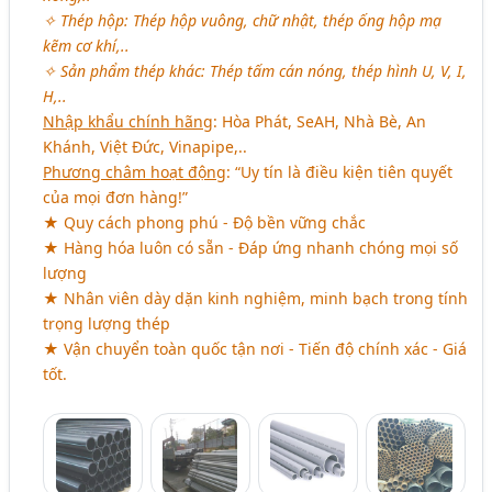
✧ Thép hộp: Thép hộp vuông, chữ nhật, thép ống hộp mạ
kẽm cơ khí,..
✧ Sản phẩm thép khác: Thép tấm cán nóng, thép hình U, V, I,
H,..
Nhập khẩu chính hãng
: Hòa Phát, SeAH, Nhà Bè, An
Khánh, Việt Đức, Vinapipe,..
Phương châm hoạt động
: “Uy tín là điều kiện tiên quyết
của mọi đơn hàng!”
★ Quy cách phong phú - Độ bền vững chắc
★ Hàng hóa luôn có sẵn - Đáp ứng nhanh chóng mọi số
lượng
★ Nhân viên dày dặn kinh nghiệm, minh bạch trong tính
trọng lượng thép
★ Vận chuyển toàn quốc tận nơi - Tiến độ chính xác - Giá
tốt.