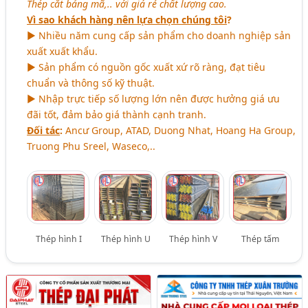
Thép cắt bảng mã,.. với giá rẻ chất lượng cao.
Vì sao khách hàng nên lựa chọn chúng tôi
?
► Nhiều năm cung cấp sản phẩm cho doanh nghiệp sản
xuất xuất khẩu.
► Sản phẩm có nguồn gốc xuất xứ rõ ràng, đạt tiêu
chuẩn và thông số kỹ thuật.
► Nhập trực tiếp số lượng lớn nên được hưởng giá ưu
đãi tốt, đảm bảo giá thành cạnh tranh.
Đối tác
:
Ancư Group, ATAD, Duong Nhat, Hoang Ha Group,
Truong Phu Sreel, Waseco,..
Thép hình I
Thép hình U
Thép hình V
Thép tấm