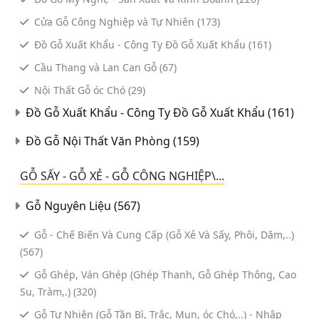
Cửa Gỗ Công Nghiệp và Tự Nhiên
(173)
Môi Trường
Đồ Gỗ Xuất Khẩu - Công Ty Đồ Gỗ Xuất Khẩu
(161)
Nhựa - Sản Phẩm Nhựa
Cầu Thang và Lan Can Gỗ
(67)
Nội Thất
Nội Thất Gỗ óc Chó
(29)
Đồ Gỗ Xuất Khẩu - Công Ty Đồ Gỗ Xuất Khẩu
(161)
Nông Nghiệp
Đồ Gỗ Nội Thất Văn Phòng
(159)
Ô Tô - Xe Máy
Quà Tặng
GỖ SẤY - GỖ XẺ - GỖ CÔNG NGHIỆP\...
Quảng Cáo
Gỗ Nguyên Liệu
(567)
Y Tế - Thiết Bị Y Tế
Gỗ - Chế Biến Và Cung Cấp (Gỗ Xẻ Và Sấy, Phôi, Dăm,..)
(567)
Thép - Inox
Gỗ Ghép, Ván Ghép (Ghép Thanh, Gỗ Ghép Thông, Cao
Thủ Công Mỹ Nghệ
Su, Tràm,.)
(320)
Gỗ Tự Nhiên (Gỗ Tần Bì, Trắc, Mun, óc Chó,..) - Nhập