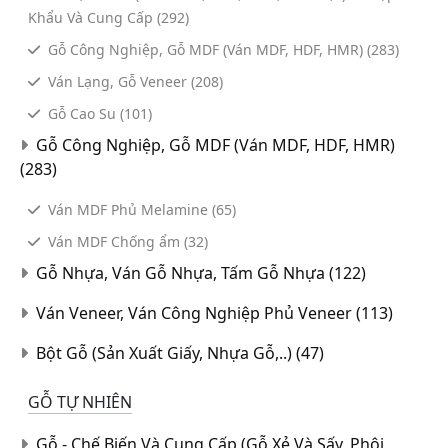
Thực Phẩm - Đồ Uống
Khẩu Và Cung Cấp
(292)
Văn Phòng Phẩm
Gỗ Công Nghiệp, Gỗ MDF (Ván MDF, HDF, HMR)
(283)
Vật Liệu Xây Dựng
Ván Lạng, Gỗ Veneer
(208)
Gỗ Cao Su
(101)
Viễn Thông
Gỗ Công Nghiệp, Gỗ MDF (Ván MDF, HDF, HMR)
Xây Dựng
(283)
Xuất Nhập Khẩu
Ván MDF Phủ Melamine
(65)
Ván MDF Chống ẩm
(32)
Gỗ Nhựa, Ván Gỗ Nhựa, Tấm Gỗ Nhựa
(122)
Ván Veneer, Ván Công Nghiệp Phủ Veneer
(113)
Bột Gỗ (Sản Xuất Giấy, Nhựa Gỗ,..)
(47)
GỖ TỰ NHIÊN
Gỗ - Chế Biến Và Cung Cấp (Gỗ Xẻ Và Sấy, Phôi,