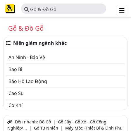
Gỗ & Đồ Gỗ
Gỗ & Đồ Gỗ
Niên giám ngành khác
An Ninh - Bảo Vệ
Bao Bì
Bảo Hộ Lao Động
Cao Su
Cơ Khí
Công Nghiệp - Thiết Bị
Đến nhanh:
Đồ Gỗ
|
Gỗ Sấy - Gỗ Xẻ - Gỗ Công
Nghiệp\...
|
Gỗ Tự Nhiên
|
Máy Móc -Thiết Bị & Linh Phụ
Điện & Thiết Bị Điện