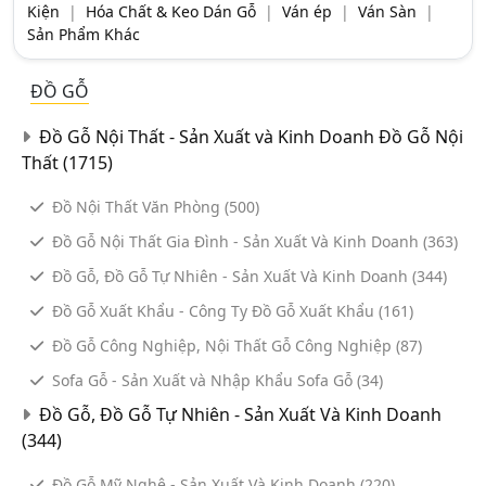
Kiện
|
Hóa Chất & Keo Dán Gỗ
|
Ván ép
|
Ván Sàn
|
Sản Phẩm Khác
Điện Lạnh
Đồ Gia Dụng
ĐỒ GỖ
Doanh Nghiệp Cần Dùng
Đồ Gỗ Nội Thất - Sản Xuất và Kinh Doanh Đồ Gỗ Nội
Thất
(1715)
Du Lịch
Đồ Nội Thất Văn Phòng
(500)
Vận Tải - Giao Nhận
Đồ Gỗ Nội Thất Gia Đình - Sản Xuất Và Kinh Doanh
(363)
Giấy - Sản Phẩm Giấy
Đồ Gỗ, Đồ Gỗ Tự Nhiên - Sản Xuất Và Kinh Doanh
(344)
Gỗ & Đồ Gỗ
Đồ Gỗ Xuất Khẩu - Công Ty Đồ Gỗ Xuất Khẩu
(161)
Đồ Gỗ Công Nghiệp, Nội Thất Gỗ Công Nghiệp
(87)
Hóa Chất
Sofa Gỗ - Sản Xuất và Nhập Khẩu Sofa Gỗ
(34)
In Ấn & Thiết Kế
Đồ Gỗ, Đồ Gỗ Tự Nhiên - Sản Xuất Và Kinh Doanh
May Mặc
(344)
Máy Móc
Đồ Gỗ Mỹ Nghệ - Sản Xuất Và Kinh Doanh
(220)