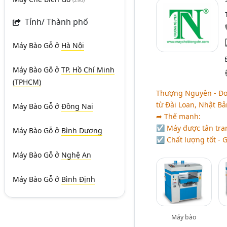
(290)
Tỉnh/ Thành phố
Máy Bào Gỗ
ở
Hà Nội
Máy Bào Gỗ
ở
TP. Hồ Chí Minh
(TPHCM)
Thượng Nguyên - Đơ
từ Đài Loan, Nhật Bả
Máy Bào Gỗ
ở
Đồng Nai
➦ Thế mạnh:
☑ Máy được tân tran
Máy Bào Gỗ
ở
Bình Dương
☑ Chất lượng tốt - G
Máy Bào Gỗ
ở
Nghệ An
Máy Bào Gỗ
ở
Bình Định
Máy bào