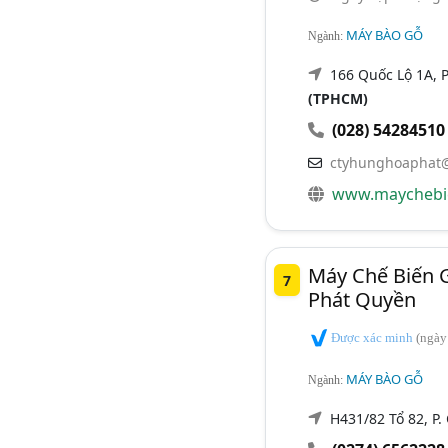
MÁY BÀO GỖ
Ngành:
166 Quốc Lộ 1A, 
(TPHCM)
(028) 54284510
ctyhunghoaphat
www.maychebi
Máy Chế Biến 
7
Phát Quyền
Được xác minh
(ngày
MÁY BÀO GỖ
Ngành:
H431/82 Tổ 82, P