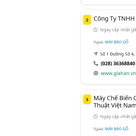
Công Ty TNHH 
2
Ngày cập nhật gầ
MÁY BÀO GỖ
Ngành:
Số 1 Đường Số 4, 
(028) 36368840
www.giahan.vn
Máy Chế Biến G
3
Thuật Việt Na
Ngày cập nhật gầ
MÁY BÀO GỖ
Ngành: