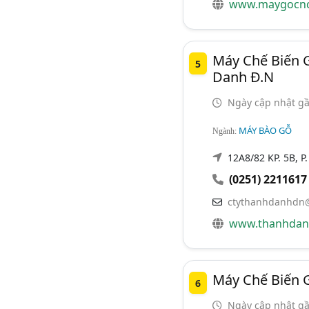
www.maygocn
Máy Chế Biến 
5
Danh Đ.N
Ngày cập nhật gầ
MÁY BÀO GỖ
Ngành:
12A8/82 KP. 5B, P.
(0251) 2211617
ctythanhdanhdn
www.thanhdan
Máy Chế Biến 
6
Ngày cập nhật gầ