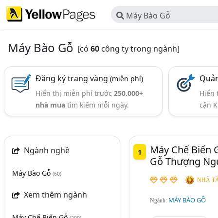
Máy Bào Gỗ
Máy Bào Gỗ
[có
60
công ty trong ngành]
Đăng ký trang vàng
Quản
(miễn phí)
Hiển thị miễn phí trước
250.000+
Hiển 
nhà mua
tìm kiếm mỗi ngày.
cận K
Máy Chế Biến 
Ngành nghề
1
Gỗ Thượng Ng
Máy Bào Gỗ
(60)
NHÀ TÀ
Xem thêm ngành
MÁY BÀO GỖ
Ngành:
Máy Chế Biến Gỗ