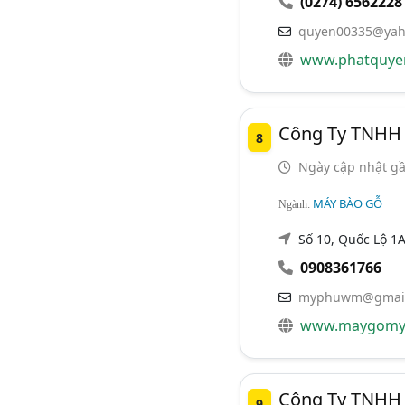
(0274) 6562228
quyen00335@yah
www.phatquye
Công Ty TNHH 
8
Ngày cập nhật gầ
MÁY BÀO GỖ
Ngành:
Số 10, Quốc Lộ 1
0908361766
myphuwm@gmail
www.maygomy
Công Ty TNHH 
9