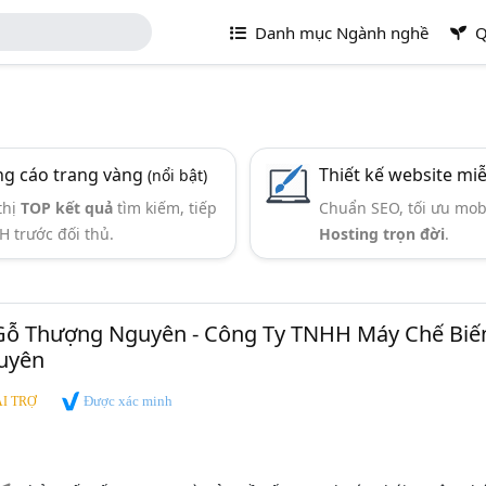
Danh mục Ngành nghề
Q
g cáo trang vàng
Thiết kế website mi
(nổi bật)
thị
TOP kết quả
tìm kiếm, tiếp
Chuẩn SEO, tối ưu mob
H trước đối thủ.
Hosting trọn đời
.
Gỗ Thượng Nguyên - Công Ty TNHH Máy Chế Biế
uyên
Được xác minh
I TRỢ