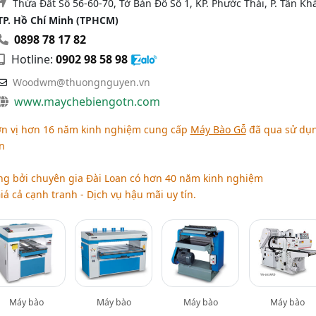
Thửa Đất Số 56-60-70, Tờ Bản Đồ Số 1, KP. Phước Thái, P. Tân Kh
TP. Hồ Chí Minh (TPHCM)
0898 78 17 82
Hotline:
0902 98 58 98
Woodwm@thuongnguyen.vn
www.maychebiengotn.com
n vị hơn 16 năm kinh nghiệm cung cấp
Máy Bào Gỗ
đã qua sử dụ
n
g bởi chuyên gia Đài Loan có hơn 40 năm kinh nghiệm
iá cả cạnh tranh - Dịch vụ hậu mãi uy tín.
Máy bào
Máy bào
Máy bào
Máy bào