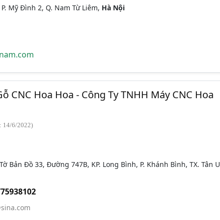
 P. Mỹ Đình 2, Q. Nam Từ Liêm,
Hà Nội
tnam.com
Gỗ CNC Hoa Hoa - Công Ty TNHH Máy CNC Hoa
: 14/6/2022)
Tờ Bản Đồ 33, Đường 747B, KP. Long Bình, P. Khánh Bình, TX. Tân U
775938102
sina.com