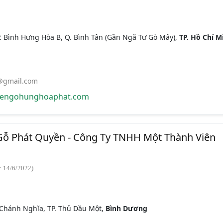
P. Bình Hưng Hòa B, Q. Bình Tân (Gần Ngã Tư Gò Mây),
TP. Hồ Chí M
@gmail.com
engohunghoaphat.com
Gỗ Phát Quyền - Công Ty TNHH Một Thành Viên
: 14/6/2022)
. Chánh Nghĩa, TP. Thủ Dầu Một,
Bình Dương