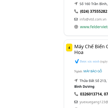
Số 160 Trần Bình,
(024) 37555282
info@vtd.com.vn
www.feldervie
Máy Chế Biến 
4
Hoa
Được xác minh
(ngày
MÁY BÀO GỖ
Ngành:
Thửa Đất Số 213, 
Bình Dương
0326013714
,
0
yuexuegang123@