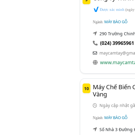
Được xác minh
(ngày
MÁY BÀO GỖ
Ngành:
290 Trường Chinh
(024) 39965961
maycamtay@gmai
www.maycamta
Máy Chế Biến 
10
Vàng
Ngày cập nhật gầ
MÁY BÀO GỖ
Ngành:
Số Nhà 3 Đường H