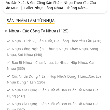
Vụ Sản Xuất & Gia Công Sản Phẩm Nhựa Theo Yêu Cầu
|
áo Mưa
|
Pallet Nhựa - ống Nhựa - Thùng Rác\...
Điện Lạnh
Đồ Gia Dụng
SẢN PHẨM LÀM TỪ NHỰA
Doanh Nghiệp Cần Dùng
Nhựa - Các Công Ty Nhựa
(1125)
Du Lịch
Nhựa - Dịch Vụ Sản Xuất, Gia Công Theo Yêu Cầu
(420)
Vận Tải - Giao Nhận
Nhựa Công Nghiệp - Thùng Nhựa, Khay Nhựa, Sóng
Nhựa, Sọt Nhựa
(340)
Giấy - Sản Phẩm Giấy
Bao Bì Nhựa - Chai Nhựa, Lọ Nhựa, Hộp Nhựa, Can
Nhựa
(335)
Gỗ & Đồ Gỗ
Cốc Nhựa Dùng 1 Lần, Hộp Nhựa Dùng 1 Lần,..Các Loại
Hóa Chất
Nhựa Dùng 1 Lần
(296)
In Ấn & Thiết Kế
Nhựa Gia Dụng - Sản Xuất và Bán Buôn Đồ Nhựa Gia
Dụng
(237)
May Mặc
Nhựa Gia Dụng - Sản Xuất và Bán Buôn Đồ Nhựa Gia
Máy Móc
Dụng
(237)