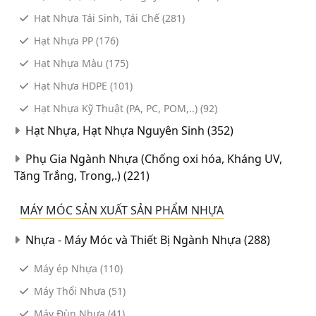
Thực Phẩm - Đồ Uống
Hạt Nhựa Tái Sinh, Tái Chế
(281)
Văn Phòng Phẩm
Hạt Nhựa PP
(176)
Vật Liệu Xây Dựng
Hạt Nhựa Màu
(175)
Viễn Thông
Hạt Nhựa HDPE
(101)
Hạt Nhựa Kỹ Thuật (PA, PC, POM,..)
(92)
Xây Dựng
Hạt Nhựa, Hạt Nhựa Nguyên Sinh
(352)
Xuất Nhập Khẩu
Phụ Gia Ngành Nhựa (Chống oxi hóa, Kháng UV,
Tăng Trắng, Trong,.)
(221)
MÁY MÓC SẢN XUẤT SẢN PHẨM NHỰA
Nhựa - Máy Móc và Thiết Bị Ngành Nhựa
(288)
Máy ép Nhựa
(110)
Máy Thổi Nhựa
(51)
Máy Đùn Nhựa
(41)