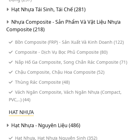
Hạt Nhựa Tái Sinh, Tái Chế
(281)
Môi Trường
Nhựa Composite - Sản Phẩm Và Vật Liệu Nhựa
Nhựa - Sản Phẩm Nhựa
Composite
(218)
Nội Thất
Bồn Composite (FRP) - Sản Xuất Và Kinh Doanh
(122)
Nông Nghiệp
Composite - Dịch Vụ Bọc Phủ Composite
(80)
Nắp Hố Ga Composite, Song Chắn Rác Composite
(71)
Ô Tô - Xe Máy
Chậu Composite, Chậu Hoa Composite
(52)
Quà Tặng
Thùng Rác Composite
(48)
Quảng Cáo
Vách Ngăn Composite, Vách Ngăn Nhựa (Compact,
PVC,..)
(44)
Y Tế - Thiết Bị Y Tế
HAT NHỰA
Thép - Inox
Hạt Nhựa - Nguyên Liệu
(486)
Thủ Công Mỹ Nghệ
Hạt Nhựa, Hạt Nhựa Nguyên Sinh
(352)