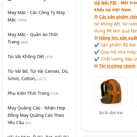
Hà Nội PIE
-
Một tron
khẩu tại Việt Nam.
May Mặc - Các Công Ty May
✪
Các sản phẩm chí
Mặc
(1974)
túi không dệt, túi rượu
dụng để làm quà tặng
May Mặc - Quần áo Thời
✪
Năng lực sản xuấ
Trang
(466)
✔ Sản phẩm đã đạt 
✔ Quy mô nhà máy: 
Túi Vải Không Dệt
(314)
✔ Chất lượng đáp ứn
✪
Thị trường chính
:
Túi Vải Bố, Túi Vải Canvas, Dù,
Simili, Cotton,.
(217)
Phụ Kiện Thời Trang
(154)
May Quảng Cáo - Nhận Hợp
Ba lô cắm trại
Đồng May Quảng Cáo Theo
Yêu Cầu
(91)