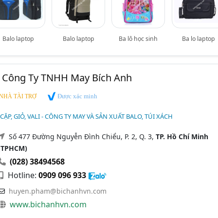
Balo laptop
Balo laptop
Ba lô học sinh
Ba lo laptop
- Công Ty TNHH May Bích Anh
Được xác minh
NHÀ TÀI TRỢ
 CẶP, GIỎ, VALI - CÔNG TY MAY VÀ SẢN XUẤT BALO, TÚI XÁCH
Số 477 Đường Nguyễn Đình Chiểu, P. 2, Q. 3,
TP. Hồ Chí Minh
(TPHCM)
(028) 38494568
Hotline:
0909 096 933
huyen.pham@bichanhvn.com
www.bichanhvn.com