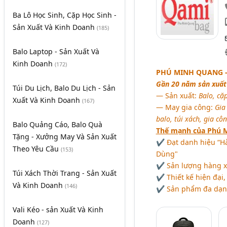
Ba Lô Học Sinh, Cặp Học Sinh -
Sản Xuất Và Kinh Doanh
(185)
Balo Laptop - Sản Xuất Và
Kinh Doanh
(172)
PHÚ MINH QUANG -
Gần 20 năm sản xuất 
Túi Du Lịch, Balo Du Lịch - Sản
― Sản xuất:
Balo, cặp
Xuất Và Kinh Doanh
(167)
― May gia công:
Gia
balo, túi xách, gia cô
Balo Quảng Cáo, Balo Quà
Thế mạnh của Phú 
Tặng - Xưởng May Và Sản Xuất
✔ Đạt danh hiệu “H
Theo Yêu Cầu
(153)
Dùng"
✔ Sản lượng hàng x
Túi Xách Thời Trang - Sản Xuất
✔ Thiết kế hiện đại
Và Kinh Doanh
(146)
✔ Sản phẩm đa dạng k
Vali Kéo - sản Xuất Và Kinh
Doanh
(127)