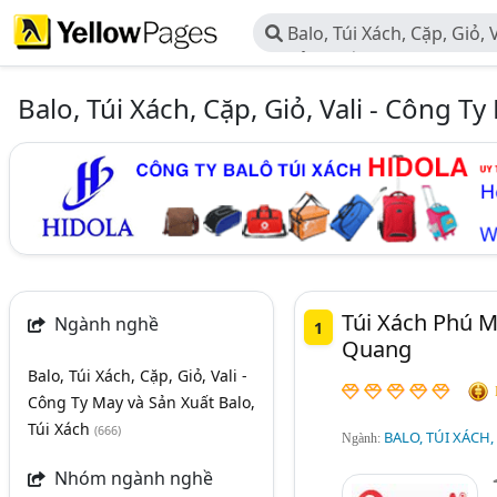
Balo, Túi Xách, Cặp, Giỏ, Vali - Công
và Sản Xuất Balo, Túi Xách
Balo, Túi Xách, Cặp, Giỏ, Vali - Công T
Túi Xách Phú 
Ngành nghề
1
Quang
Balo, Túi Xách, Cặp, Giỏ, Vali -
Công Ty May và Sản Xuất Balo,
Túi Xách
(666)
BALO, TÚI XÁCH,
Ngành:
Nhóm ngành nghề