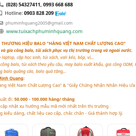
(028) 54327411
,
0993 668 688
Hotline:
0903 828 209
phuminhquang2005@gmail.com
www.tuixachphuminhquang.com
 THƯƠNG HIỆU BALO "HÀNG VIỆT NAM CHẤT LƯỢNG CAO"
và gia công balo, túi xách phục vụ thị trường trong và ngoài nước.
 laptop, cặp học sinh, túi xách, vali kéo, bóp, ví,..
 công balo, túi xách theo yêu cầu, may balo xuất khẩu, gia công ODM,
ng balo quảng cáo, balo quà tặng,..
Minh Quang
:
àng Việt Nam Chất Lượng Cao” & "Giấy Chứng Nhận Nhãn Hiệu Ưa
uất đi:
50.000 - 100.000 hàng/ tháng
, cập nhật xu hướng mẫu mã mới nhất trên thị trường
iểu dáng, chất liệu cao cấp, chắc chắn - Giá thành hợp lý.