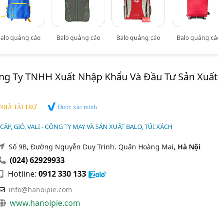
alo quảng cáo
Balo quảng cáo
Balo quảng cáo
Balo quảng cá
ng Ty TNHH Xuất Nhập Khẩu Và Đầu Tư Sản Xuất
Được xác minh
NHÀ TÀI TRỢ
 CẶP, GIỎ, VALI - CÔNG TY MAY VÀ SẢN XUẤT BALO, TÚI XÁCH
Số 9B, Đường Nguyễn Duy Trinh, Quận Hoàng Mai,
Hà Nội
(024) 62929933
Hotline:
0912 330 133
info@hanoipie.com
www.hanoipie.com