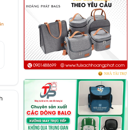
ân
NHÀ TÀI TRỢ
h