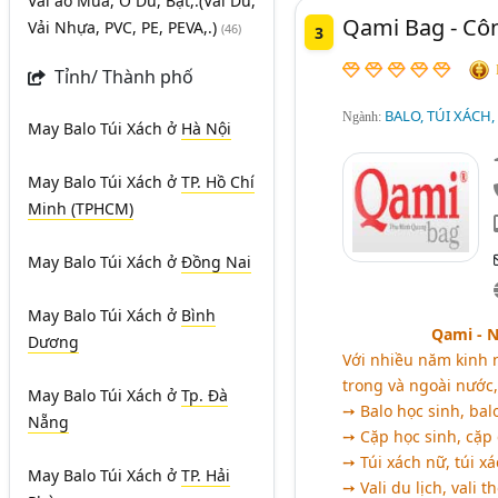
Vải áo Mưa, Ô Dù, Bạt,.(Vải Dù,
Qami Bag - Cô
Vải Nhựa, PVC, PE, PEVA,.)
(46)
3
Tỉnh/ Thành phố
BALO, TÚI XÁCH,
Ngành:
May Balo Túi Xách
ở
Hà Nội
May Balo Túi Xách
ở
TP. Hồ Chí
Minh (TPHCM)
May Balo Túi Xách
ở
Đồng Nai
May Balo Túi Xách
ở
Bình
Qami - N
Dương
Với nhiều năm kinh
trong và ngoài nước,
May Balo Túi Xách
ở
Tp. Đà
➙ Balo học sinh, balo
Nẵng
➙ Cặp học sinh, cặp
➙ Túi xách nữ, túi xá
May Balo Túi Xách
ở
TP. Hải
➙ Vali du lịch, vali th