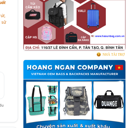
uất
rút,
 sử
NHÀ TÀI TRỢ
 du