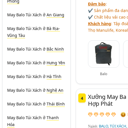
Phòng
Đảm bảo
:
✔ Sản phẩm đa dạng 
May Balo Túi Xách
ở
An Giang
✔ Chất liệu vải cao 
Khách hàng
: Tập đo
May Balo Túi Xách
ở
Bà Rịa-
Thọ Manulife, Koreali
Vũng Tàu
May Balo Túi Xách
ở
Bắc Ninh
May Balo Túi Xách
ở
Hưng Yên
Balo
May Balo Túi Xách
ở
Hà Tĩnh
May Balo Túi Xách
ở
Nghệ An
Xưởng May Ba L
4
Hợp Phát
May Balo Túi Xách
ở
Thái Bình
May Balo Túi Xách
ở
Thanh
Hóa
BALO, TÚI XÁCH,
Ngành: