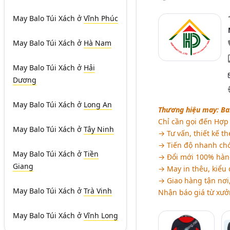
May Balo Túi Xách
ở
Vĩnh Phúc
May Balo Túi Xách
ở
Hà Nam
May Balo Túi Xách
ở
Hải
Dương
May Balo Túi Xách
ở
Long An
Thương hiệu may: Balo
Chỉ cần gọi đến Hợp 
May Balo Túi Xách
ở
Tây Ninh
→ Tư vấn, thiết kế th
→ Tiến độ nhanh chó
May Balo Túi Xách
ở
Tiền
→ Đổi mới 100% hàn
Giang
→ May in thêu, kiểu
→ Giao hàng tận nơi
May Balo Túi Xách
ở
Trà Vinh
Nhận báo giá từ xưở
May Balo Túi Xách
ở
Vĩnh Long