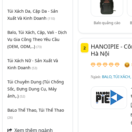
Túi Xách Da, Cặp Da - Sản
Xuất Và Kinh Doanh
(110)
Balo quảng cáo
B
Balo, Túi Xách, Cặp, Vali - Dịch
Vụ Gia Công Theo Yêu Cầu
HANOIPIE - Cô
(OEM, ODM,..)
(73)
2
Hà Nội
Túi Xách Nữ - Sản Xuất Và
Kinh Doanh
(53)
BALO, TÚI XÁCH,
Ngành:
Túi Chuyên Dụng (Túi Chống
Sốc, Đựng Dụng Cụ, Máy
ảnh,.)
(52)
BaLo Thể Thao, Túi Thể Thao
(26)
Xem thêm ngành