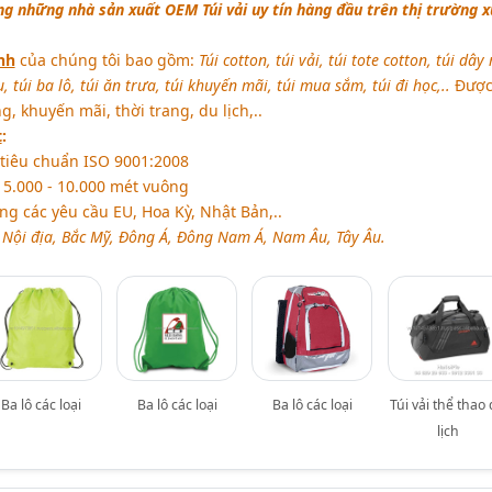
g những nhà sản xuất OEM Túi vải uy tín hàng đầu trên thị trường x
nh
của chúng tôi bao gồm:
Túi cotton, túi vải, túi tote cotton, túi dây 
, túi ba lô, túi ăn trưa, túi khuyến mãi, túi mua sắm, túi đi học,..
Được
, khuyến mãi, thời trang, du lịch,..
t
:
tiêu chuẩn ISO 9001:2008
5.000 - 10.000 mét vuông
g các yêu cầu EU, Hoa Kỳ, Nhật Bản,..
Nội địa, Bắc Mỹ, Đông Á, Đông Nam Á, Nam Âu, Tây Âu.
Ba lô các loại
Ba lô các loại
Ba lô các loại
Túi vải thể thao
lịch