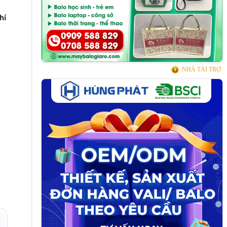
hí
NHÀ TÀI TRỢ