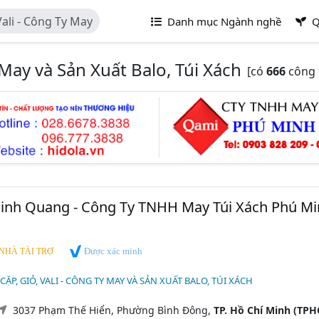
 Ty May
Danh mục Ngành nghề
Q
y May và Sản Xuất Balo, Túi Xách
[có
666
công 
Minh Quang - Công Ty TNHH May Túi Xách Phú M
Được xác minh
NHÀ TÀI TRỢ
 CẶP, GIỎ, VALI - CÔNG TY MAY VÀ SẢN XUẤT BALO, TÚI XÁCH
3037 Phạm Thế Hiển, Phường Bình Đông,
TP. Hồ Chí Minh (TP