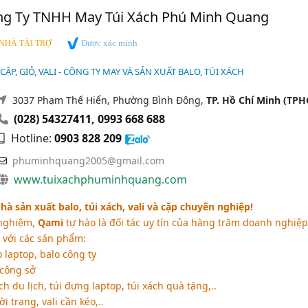
ng Ty TNHH May Túi Xách Phú Minh Quang
Được xác minh
NHÀ TÀI TRỢ
 CẶP, GIỎ, VALI - CÔNG TY MAY VÀ SẢN XUẤT BALO, TÚI XÁCH
3037 Phạm Thế Hiển, Phường Bình Đông,
TP. Hồ Chí Minh (TP
(028) 54327411
,
0993 668 688
Hotline:
0903 828 209
phuminhquang2005@gmail.com
www.tuixachphuminhquang.com
hà sản xuất balo, túi xách, vali và cặp chuyên nghiệp!
 nghiệm,
Qami
tự hào là đối tác uy tín của hàng trăm doanh nghiệp
 với các sản phẩm:
 laptop, balo công ty
 công sở
ch du lịch, túi đựng laptop, túi xách quà tặng,..
ời trang, vali cần kéo,..