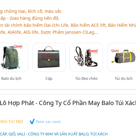
chủng loại, kích cỡ, màu sắc
cấp - Giao hàng đúng tiến độ.
àn tài chính bảo hiểm Dai-Ichi Life, Bảo hiểm ACE lift, Bảo Hiểm Nh
fe, AIAlife, AIG life, Dược Phẩm Janssen-CILag,..
Balo du lịch
Cặp
Túi đeo chéo
Túi du lịch
ô Hợp Phát - Công Ty Cổ Phần May Balo Túi Xác
Được xác minh
NHÀ TÀI TRỢ
 CẶP, GIỎ, VALI - CÔNG TY MAY VÀ SẢN XUẤT BALO, TÚI XÁCH