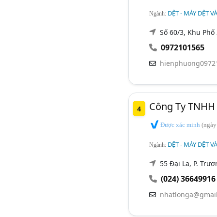
DỆT - MÁY DỆT VÀ
Ngành:
Số 60/3, Khu Phố
0972101565
hienphuong0972
Công Ty TNHH 
4
Được xác minh
(ngày
DỆT - MÁY DỆT VÀ
Ngành:
55 Đại La, P. Trư
(024) 36649916
nhatlonga@gmai