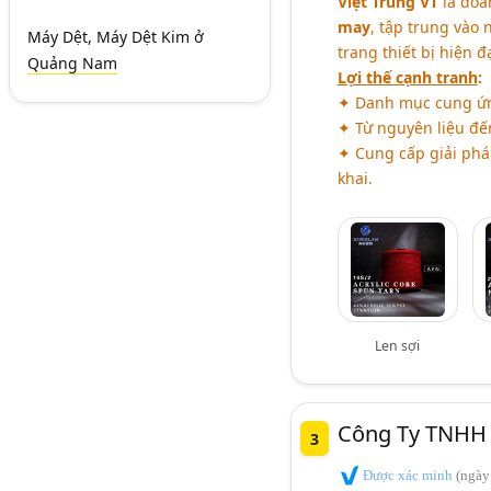
Việt Trung VT
là doa
may
, tập trung vào
Máy Dệt, Máy Dệt Kim
ở
trang thiết bị hiện đ
Quảng Nam
Lợi thế cạnh tranh
:
✦ Danh mục cung ứn
✦ Từ nguyên liệu đến
✦ Cung cấp giải phá
khai.
Len sợi
Công Ty TNHH 
3
Được xác minh
(ngày