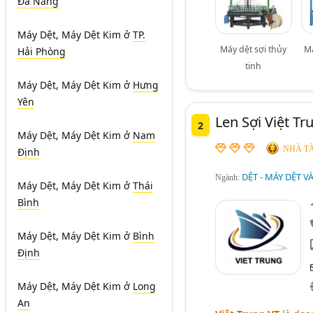
Đà Nẵng
Máy Dệt, Máy Dệt Kim
ở
TP.
Máy dệt sợi thủy
M
Hải Phòng
tinh
Máy Dệt, Máy Dệt Kim
ở
Hưng
Yên
Len Sợi Việt T
2
Máy Dệt, Máy Dệt Kim
ở
Nam
NHÀ TÀ
Định
DỆT - MÁY DỆT VÀ
Ngành:
Máy Dệt, Máy Dệt Kim
ở
Thái
Bình
Máy Dệt, Máy Dệt Kim
ở
Bình
Định
Máy Dệt, Máy Dệt Kim
ở
Long
An