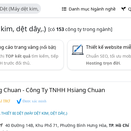
 Dệt (Máy dệt kim,
Danh mục Ngành nghề
Q
kim, dệt dây,.)
[có
153
công ty trong ngành]
g cáo trang vàng
Thiết kế website mi
(nổi bật)
thị
TOP kết quả
tìm kiếm, tiếp
Chuẩn SEO, tối ưu mob
H trước đối thủ.
Hosting trọn đời
.
g Chuan - Công Ty TNHH Hsiang Chuan
Được xác minh
I TRỢ
 THIẾT BỊ DỆT (MÁY DỆT KIM, DỆT DÂY,.)
40 Đường 14B, Khu Phố 71, Phường Bình Hưng Hòa,
TP. Hồ Chí