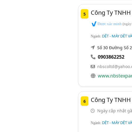
Công Ty TNHH 
5
Được xác minh
(ngày
DỆT - MÁY DỆT VÀ
Ngành:
Số 30 Đường Số 2
0903862252
nbscoltd@yahoo
www.nbstexpa
Công Ty TNHH
6
Ngày cập nhật gầ
DỆT - MÁY DỆT VÀ
Ngành: