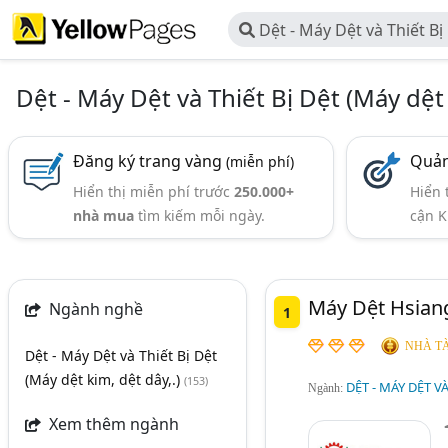
Dệt - Máy Dệt và Thiết Bị
dệt dây,.)
Dệt - Máy Dệt và Thiết Bị Dệt (Máy dệt 
Đăng ký trang vàng
Quản
(miễn phí)
Hiển thị miễn phí trước
250.000+
Hiển 
nhà mua
tìm kiếm mỗi ngày.
cận K
Máy Dệt Hsian
Ngành nghề
1
NHÀ TÀ
Dệt - Máy Dệt và Thiết Bị Dệt
(Máy dệt kim, dệt dây,.)
(153)
DỆT - MÁY DỆT VÀ
Ngành:
Xem thêm ngành