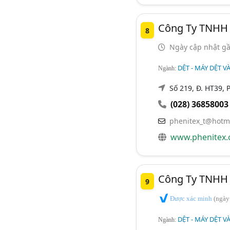
Công Ty TNHH 
8
Ngày cập nhật gầ
DỆT - MÁY DỆT VÀ
Ngành:
Số 219, Đ. HT39, 
(028) 36858003
phenitex_t@hotm
www.phenitex.
Công Ty TNHH 
9
Được xác minh
(ngày
DỆT - MÁY DỆT VÀ
Ngành: