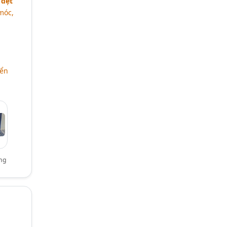
 dệt
móc,
iển
ung