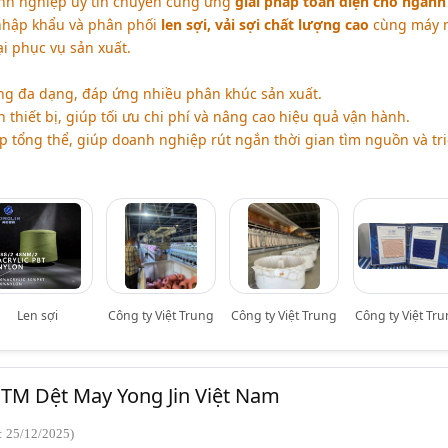
nh nghiệp uy tín chuyên cung ứng
giải pháp toàn diện cho ngành
 nhập khẩu và phân phối
len sợi, vải sợi chất lượng cao
cùng máy 
ại phục vụ sản xuất.
g đa dạng, đáp ứng nhiều phân khúc sản xuất.
 thiết bị, giúp tối ưu chi phí và nâng cao hiệu quả vận hành.
p tổng thể, giúp doanh nghiệp rút ngắn thời gian tìm nguồn và tr
Len sợi
Công ty Việt Trung
Công ty Việt Trung
Công ty Việt Tr
TM Dệt May Yong Jin Việt Nam
: 25/12/2025)