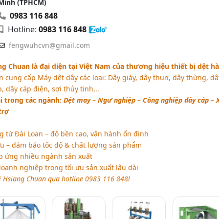
Minh (TPHCM)
0983 116 848
Hotline:
0983 116 848
fengwuhcvn@gmail.com
 Chuan là đại diện tại Việt Nam của thương hiệu thiết bị dệt h
n cung cấp Máy dệt dây các loại: Dây giày, dây thun, dây thừng, dâ
, dây cáp điện, sợi thủy tinh,..
i trong các ngành:
Dệt may – Ngư nghiệp – Công nghiệp dây cáp – 
trợ
g từ Đài Loan – độ bền cao, vận hành ổn định
 ưu – đảm bảo tốc độ & chất lượng sản phẩm
p ứng nhiều ngành sản xuất
anh nghiệp trong tối ưu sản xuất lâu dài
ới Hsiang Chuan qua hotline 0983 116 848!