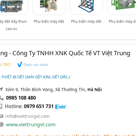
áy dệt dây thun
Phụ kiện máy dệt
Phụ kiện máy dệt
Phụ kiện máy d
cao su
rung - Công Ty TNHH XNK Quốc Tế VT Việt Trung
Được xác minh
I TRỢ
 THIẾT BỊ DỆT (MÁY DỆT KIM, DỆT DÂY,.)
Xóm 9, Thôn Bình Vọng, Xã Thường Tín,
Hà Nội
0985 108 480
Hotline:
0979 651 731
info@viettrungvt.com
www.viettrungvt.com