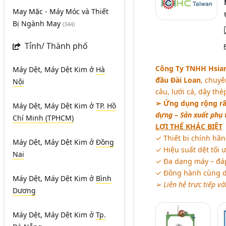
May Mặc - Máy Móc và Thiết
Bị Ngành May
(344)
Tỉnh/ Thành phố
Công Ty TNHH Hsiang
Máy Dệt, Máy Dệt Kim
ở
Hà
đầu Đài Loan
, chuyê
Nội
câu, lưới cá, dây thép
➢ Ứng dụng rộng rã
Máy Dệt, Máy Dệt Kim
ở
TP. Hồ
dựng – Sản xuất phụ 
Chí Minh (TPHCM)
LỢI THẾ KHÁC BIỆT
✓ Thiết bị chính hãn
Máy Dệt, Máy Dệt Kim
ở
Đồng
✓ Hiệu suất dệt tối
Nai
✓ Đa dạng máy – đá
✓ Đồng hành cùng do
Máy Dệt, Máy Dệt Kim
ở
Bình
➢ Liên hệ trực tiếp v
Dương
Máy Dệt, Máy Dệt Kim
ở
Tp.