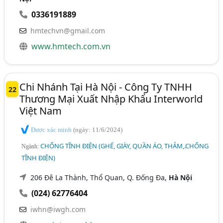
0336191889
hmtechvn@gmail.com
www.hmtech.com.vn
Chi Nhánh Tại Hà Nội - Công Ty TNHH
22
Thương Mại Xuất Nhập Khẩu Interworld
Việt Nam
Được xác minh
(ngày: 11/6/2024)
CHỐNG TĨNH ĐIỆN (GHẾ, GIÀY, QUẦN ÁO, THẢM,.CHỐNG
Ngành:
TĨNH ĐIỆN)
206 Đê La Thành, Thổ Quan, Q. Đống Đa,
Hà Nội
(024) 62776404
iwhn@iwgh.com