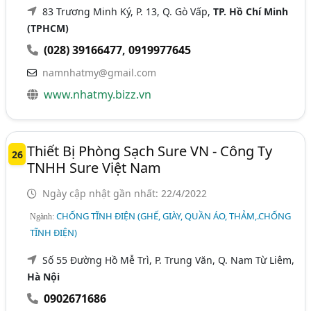
83 Trương Minh Ký, P. 13, Q. Gò Vấp,
TP. Hồ Chí Minh
(TPHCM)
(028) 39166477
,
0919977645
namnhatmy@gmail.com
www.nhatmy.bizz.vn
Thiết Bị Phòng Sạch Sure VN - Công Ty
26
TNHH Sure Việt Nam
Ngày cập nhật gần nhất: 22/4/2022
CHỐNG TĨNH ĐIỆN (GHẾ, GIÀY, QUẦN ÁO, THẢM,.CHỐNG
Ngành:
TĨNH ĐIỆN)
Số 55 Đường Hồ Mễ Trì, P. Trung Văn, Q. Nam Từ Liêm,
Hà Nội
0902671686