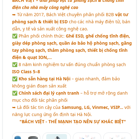
BÁCH VIỆT
–
Giải pháp vật tư phòng sạch & chống tĩnh
Sơn Tĩnh Điện - Dịch Vụ Sơn Tĩnh Điện Kim Loại (207)
điện cho nhà máy công nghệ cao
Dây Thun Phòng Sạch (Dây Thun TPU, Dây Thun EDS,..)
➥ Từ năm 2017, Bách Việt chuyên phân phối B2B
vật tư
(22)
phòng sạch & thiết bị ESD
cho các nhà máy điện tử, bán
dẫn, y tế và sản xuất công nghệ cao.
Vải Bảo Hộ Chuyên Dụng (Vải Chống Cháy, Chống Tĩnh
✅ Phân phối chính thức:
Ghế ESD, ghế chống tĩnh điện,
Điện, Chống Thấm, Dầu,.) (20)
giày dép phòng sạch, quần áo bảo hộ phòng sạch, găng
tay phòng sạch, thảm phòng sạch, thiết bị chống tĩnh
điện & quạt ION,…
✅ 8 năm kinh nghiệm tư vấn đúng chuẩn phòng sạch
ISO Class 5–8
✅
Kho sẵn hàng tại Hà Nội
– giao nhanh, đảm bảo
không gián đoạn sản xuất
✅
Chính sách đại lý cạnh tranh
– hỗ trợ mở rộng danh
mục cho đối tác phân phối
➥ Là đối tác tin cậy của
Samsung, LG, Vinmec, VSIP…
với
năng lực cung ứng ổn định tại Hà Nội.
"BÁCH VIỆT - THẾ MẠNH TẠO NÊN SỰ KHÁC BIỆT"