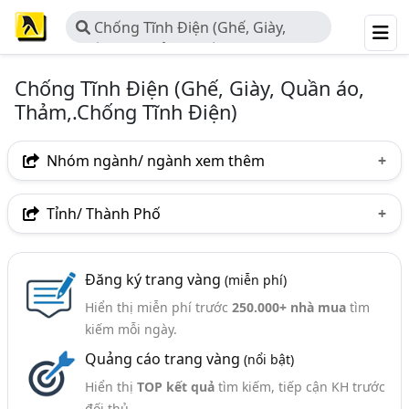
Chống Tĩnh Điện (Ghế, Giày,
Quần áo, Thảm,.Chống Tĩnh Điện)
Chống Tĩnh Điện (Ghế, Giày, Quần áo,
Thảm,.Chống Tĩnh Điện)
Nhóm ngành/ ngành xem thêm
Ngành nghề
Tỉnh/ Thành Phố
Chống Tĩnh Điện (Ghế, Giày, Quần Áo, Thảm,.Chống
Hà Nội
TP. Hồ Chí Minh (TPHCM)
Bình Dương
Tĩnh Điện)
(95)
Đăng ký trang vàng
(miễn phí)
TP. Hải Phòng
Bắc Ninh
Bình Phước
Nhóm ngành nghề
Hiển thị miễn phí trước
250.000+ nhà mua
tìm
Hưng Yên
Vĩnh Phúc
Bắc Giang
Hà Nam
kiếm mỗi ngày.
Túi Chống Tĩnh Điện (40)
Quảng cáo trang vàng
(nổi bật)
Hải Dương
Găng Tay Chống Tĩnh Điện (28)
Hiển thị
TOP kết quả
tìm kiếm, tiếp cận KH trước
Thảm Chống Tĩnh Điện, Thảm Cao Su Chống Tĩnh Điện
đối thủ.