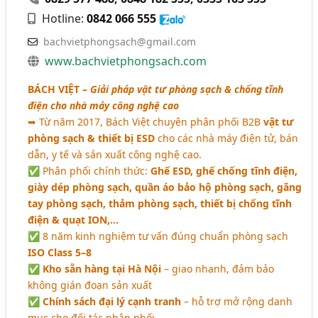
Hotline:
0842 066 555
bachvietphongsach@gmail.com
www.bachvietphongsach.com
BÁCH VIỆT
–
Giải pháp vật tư phòng sạch & chống tĩnh
điện cho nhà máy công nghệ cao
➥ Từ năm 2017, Bách Việt chuyên phân phối B2B
vật tư
phòng sạch & thiết bị ESD
cho các nhà máy điện tử, bán
dẫn, y tế và sản xuất công nghệ cao.
✅ Phân phối chính thức:
Ghế ESD, ghế chống tĩnh điện,
giày dép phòng sạch, quần áo bảo hộ phòng sạch, găng
tay phòng sạch, thảm phòng sạch, thiết bị chống tĩnh
điện & quạt ION,…
✅ 8 năm kinh nghiệm tư vấn đúng chuẩn phòng sạch
ISO Class 5–8
✅
Kho sẵn hàng tại Hà Nội
– giao nhanh, đảm bảo
không gián đoạn sản xuất
✅
Chính sách đại lý cạnh tranh
– hỗ trợ mở rộng danh
mục cho đối tác phân phối