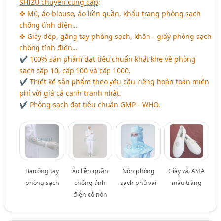
SHIZU chuyên cung cấp
:
✜ Mũ, áo blouse, áo liền quần, khẩu trang phòng sạch
chống tĩnh điện,..
✜ Giày dép, găng tay phòng sạch, khăn - giấy phòng sạch
chống tĩnh điện,..
✔ 100% sản phẩm đạt tiêu chuẩn khắt khe về phòng
sạch cấp 10, cấp 100 và cấp 1000.
✔ Thiết kế sản phẩm theo yêu cầu riêng hoàn toàn miễn
phí với giá cả cạnh tranh nhất.
✔ Phòng sạch đạt tiêu chuẩn GMP - WHO.
Bao ống tay
Áo liền quần
Nón phòng
Giày vải ASIA
phòng sạch
chống tĩnh
sạch phủ vai
màu trắng
điện có nón