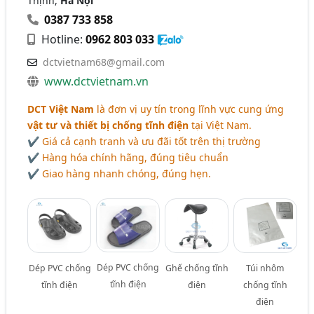
Thịnh,
Hà Nội
0387 733 858
Hotline:
0962 803 033
dctvietnam68@gmail.com
www.dctvietnam.vn
DCT Việt Nam
là đơn vị uy tín trong lĩnh vực cung ứng
vật tư và thiết bị chống tĩnh điện
tại Việt Nam.
✔ Giá cả cạnh tranh và ưu đãi tốt trên thị trường
✔ Hàng hóa chính hãng, đúng tiêu chuẩn
✔ Giao hàng nhanh chóng, đúng hẹn.
Dép PVC chống
Dép PVC chống
Ghế chống tĩnh
Túi nhôm
tĩnh điện
tĩnh điện
điện
chống tĩnh
điện