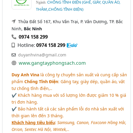
CHỐNG TĨNH ĐIỆN (GHẾ, GIÀY, QUẦN ÁO,
Ngành:
THẢM,.CHỐNG TĨNH ĐIỆN)
Thửa Đất Số 167, Khu Vân Trại, P. Vân Dương, TP. Bắc
Ninh,
Bắc Ninh
0974 158 299
Hotline:
0974 158 299
duyanhvina@gmail.com
www.gangtayphongsach.com
Duy Anh Vina
là công ty chuyên sản xuất và cung cấp sản
phẩm
Chống Tĩnh Điện
: Găng tay, giày dép, quần áo, vật
tư chống tĩnh điện,..
✔ Khách hàng mua với số lượng lớn được giảm 10 % giá
trị đơn hàng.
✔ Bảo hành tất cả các sản phẩm lỗi do nhà sản xuất với
thời gian lên đến 3 tháng.
Khách hàng tiêu biểu
:
Samsung, Canon, Foxconn Hồng Hải,
Orion, Sentec Hà Nội, Wintek,..