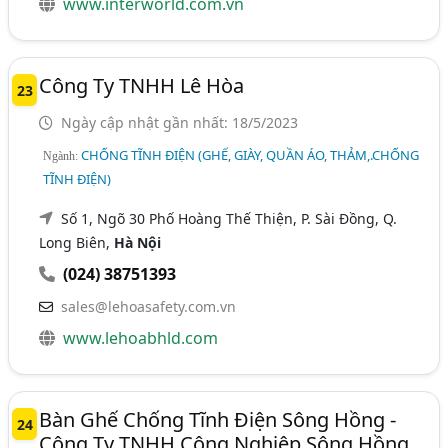
www.interworld.com.vn
Công Ty TNHH Lê Hòa
23
Ngày cập nhật gần nhất: 18/5/2023
CHỐNG TĨNH ĐIỆN (GHẾ, GIÀY, QUẦN ÁO, THẢM,.CHỐNG
Ngành:
TĨNH ĐIỆN)
Số 1, Ngõ 30 Phố Hoàng Thế Thiện, P. Sài Đồng, Q.
Long Biên,
Hà Nội
(024) 38751393
sales@lehoasafety.com.vn
www.lehoabhld.com
Bàn Ghế Chống Tĩnh Điện Sông Hồng -
24
Công Ty TNHH Công Nghiệp Sông Hồng