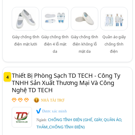
Giày chống tĩnh
Giày chống tĩnh
Giày chống tĩnh
Quần áo giấy
điện mặt lưới
điện 4 lỗ mặt
điện không lỗ
chống tĩnh
da
mặt da
điện
Thiết Bị Phòng Sạch TD TECH - Công Ty
4
TNHH Sản Xuất Thương Mại Và Công
Nghệ TD TECH
NHÀ TÀI TRỢ
Được xác minh
CHỐNG TĨNH ĐIỆN (GHẾ, GIÀY, QUẦN ÁO,
Ngành:
THẢM,.CHỐNG TĨNH ĐIỆN)