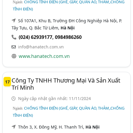
CHỐNG TĨNH ĐIỆN (GHẾ, GIÀY, QUẦN ÁO, THẢM,.CHỐNG
Ngành:
TĨNH ĐIỆN)
Số 107A1, Khu B, Trường ĐH Công Nghiệp Hà Nội, P.
Tây Tựu, Q. Bắc Từ Liêm,
Hà Nội
(024) 62939177
,
0984986260
info@hanatech.com.vn
www.hanatech.com.vn
Công Ty TNHH Thương Mại Và Sản Xuất
17
Trí Minh
Ngày cập nhật gần nhất: 11/11/2024
CHỐNG TĨNH ĐIỆN (GHẾ, GIÀY, QUẦN ÁO, THẢM,.CHỐNG
Ngành:
TĨNH ĐIỆN)
Thôn 3, X. Đông Mỹ, H. Thanh Trì,
Hà Nội