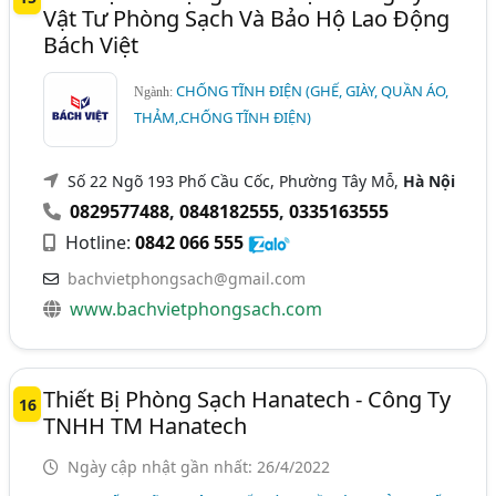
Vật Tư Phòng Sạch Và Bảo Hộ Lao Động
Bách Việt
CHỐNG TĨNH ĐIỆN (GHẾ, GIÀY, QUẦN ÁO,
Ngành:
THẢM,.CHỐNG TĨNH ĐIỆN)
Số 22 Ngõ 193 Phố Cầu Cốc, Phường Tây Mỗ,
Hà Nội
0829577488
,
0848182555
,
0335163555
Hotline:
0842 066 555
bachvietphongsach@gmail.com
www.bachvietphongsach.com
Thiết Bị Phòng Sạch Hanatech - Công Ty
16
TNHH TM Hanatech
Ngày cập nhật gần nhất: 26/4/2022