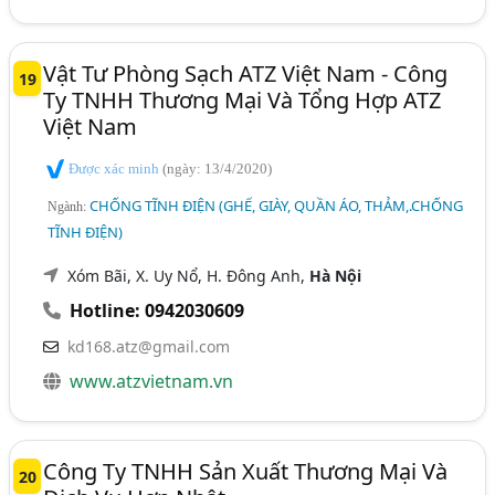
Vật Tư Phòng Sạch ATZ Việt Nam - Công
19
Ty TNHH Thương Mại Và Tổng Hợp ATZ
Việt Nam
Được xác minh
(ngày: 13/4/2020)
CHỐNG TĨNH ĐIỆN (GHẾ, GIÀY, QUẦN ÁO, THẢM,.CHỐNG
Ngành:
TĨNH ĐIỆN)
Xóm Bãi, X. Uy Nổ, H. Đông Anh,
Hà Nội
Hotline: 0942030609
kd168.atz@gmail.com
www.atzvietnam.vn
Công Ty TNHH Sản Xuất Thương Mại Và
20