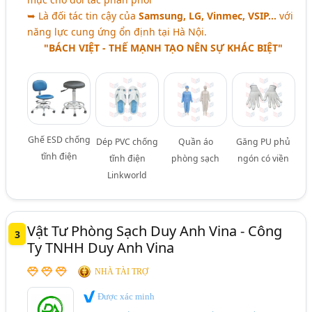
➥ Là đối tác tin cậy của
Samsung, LG, Vinmec, VSIP…
với
năng lực cung ứng ổn định tại Hà Nội.
"BÁCH VIỆT - THẾ MẠNH TẠO NÊN SỰ KHÁC BIỆT"
Ghế ESD chống
Dép PVC chống
Quần áo
Găng PU phủ
tĩnh điện
tĩnh điện
phòng sạch
ngón có viền
Linkworld
Vật Tư Phòng Sạch Duy Anh Vina - Công
3
Ty TNHH Duy Anh Vina
NHÀ TÀI TRỢ
Được xác minh