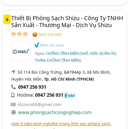
Thiết Bị Phòng Sạch Shizu - Công Ty TNHH
6
Sản Xuất - Thương Mại - Dịch Vụ Shizu
NHÀ TÀI TRỢ
Được xác minh
CHỐNG TĨNH ĐIỆN (GHẾ, GIÀY, QUẦN ÁO,
Ngành:
THẢM,.CHỐNG TĨNH ĐIỆN)
Số 114 Bùi Công Trừng, &#7844p 3, Xã Nhị Bình,
Huyện Hóc Môn,
Tp. Hồ Chí Minh (TPHCM)
0947 256 931
Hotline:
0947 256 931
shizucoltd@gmail.com
www.phongsachcongnghiep.com
Hơn 9 năm kinh nghiệm trong lĩnh vực phòng sạch,