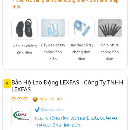
☞
Cam kết
: Sản phẩm chất lượng nhất - Giá thành thấp
nhất.
Dây đeo cổ tay
Dây đeo cổ tay
Nhíp nhựa
Dép PU chống
chống tĩnh
chống tĩnh
chống tĩnh
tĩnh điện
điện
điện
điện
Bảo Hộ Lao Động LEXFAS - Công Ty TNHH
9
LEXFAS
NHÀ TÀI TRỢ
Được xác minh
CHỐNG TĨNH ĐIỆN (GHẾ, GIÀY, QUẦN ÁO,
Ngành:
THẢM,.CHỐNG TĨNH ĐIỆN)