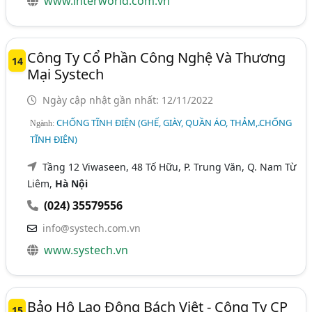
www.interworld.com.vn
Công Ty Cổ Phần Công Nghệ Và Thương
14
Mại Systech
Ngày cập nhật gần nhất: 12/11/2022
CHỐNG TĨNH ĐIỆN (GHẾ, GIÀY, QUẦN ÁO, THẢM,.CHỐNG
Ngành:
TĨNH ĐIỆN)
Tầng 12 Viwaseen, 48 Tố Hữu, P. Trung Văn, Q. Nam Từ
Liêm,
Hà Nội
(024) 35579556
info@systech.com.vn
www.systech.vn
Bảo Hộ Lao Động Bách Việt - Công Ty CP
15