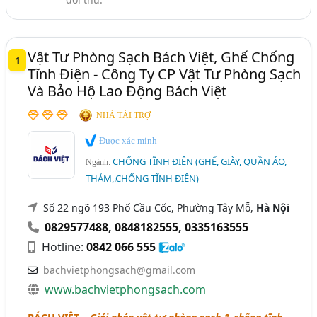
(21)
Tem Chống Tĩnh Điện, Tem ESD (17)
Vật Tư Phòng Sạch Bách Việt, Ghế Chống
Giày Chống Tĩnh Điện, Dép Chống Tĩnh Điện (12)
1
Tĩnh Điện - Công Ty CP Vật Tư Phòng Sạch
Quần Áo Chống Tĩnh Điện (9)
Và Bảo Hộ Lao Động Bách Việt
Ghế Chống Tĩnh Điện (7)
NHÀ TÀI TRỢ
Vòng Chống Tĩnh Điện (6)
Được xác minh
Quạt Ion, Quạt Chống Tĩnh Điện (4)
CHỐNG TĨNH ĐIỆN (GHẾ, GIÀY, QUẦN ÁO,
Ngành:
THẢM,.CHỐNG TĨNH ĐIỆN)
Vải Chống Tĩnh Điện (2)
Thanh Khử Tĩnh Điện (1)
Số 22 ngõ 193 Phố Cầu Cốc, Phường Tây Mỗ,
Hà Nội
0829577488
,
0848182555
,
0335163555
Ngành xem thêm
Hotline:
0842 066 555
Phòng Sạch - Thiết Bị Phòng Sạch, Thi Công Phòng
bachvietphongsach@gmail.com
Sạch (333)
www.bachvietphongsach.com
Sơn Tĩnh Điện (221)