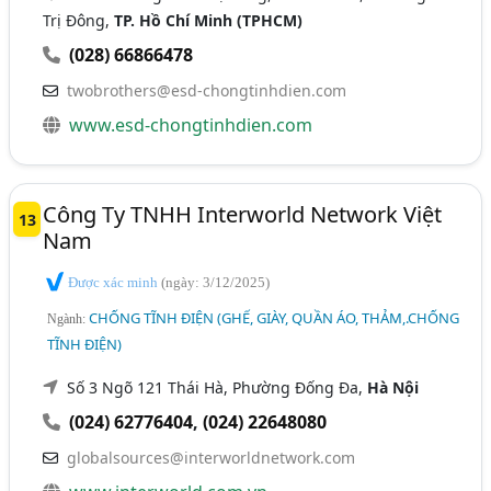
Trị Đông,
TP. Hồ Chí Minh (TPHCM)
(028) 66866478
twobrothers@esd-chongtinhdien.com
www.esd-chongtinhdien.com
Công Ty TNHH Interworld Network Việt
13
Nam
Được xác minh
(ngày: 3/12/2025)
CHỐNG TĨNH ĐIỆN (GHẾ, GIÀY, QUẦN ÁO, THẢM,.CHỐNG
Ngành:
TĨNH ĐIỆN)
Số 3 Ngõ 121 Thái Hà, Phường Đống Đa,
Hà Nội
(024) 62776404
,
(024) 22648080
globalsources@interworldnetwork.com