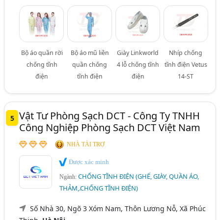
Bộ áo quần rời
Bộ áo mũ liền
Giày Linkworld
Nhíp chống
chống tĩnh
quần chống
4 lỗ chống tĩnh
tĩnh điện Vetus
điện
tĩnh điện
điện
14-ST
Vật Tư Phòng Sạch DCT - Công Ty TNHH
5
Công Nghiệp Phòng Sạch DCT Việt Nam
NHÀ TÀI TRỢ
Được xác minh
CHỐNG TĨNH ĐIỆN (GHẾ, GIÀY, QUẦN ÁO,
Ngành:
THẢM,.CHỐNG TĨNH ĐIỆN)
Số Nhà 30, Ngõ 3 Xóm Nam, Thôn Lương Nỗ, Xã Phúc