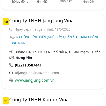
tĩnh điện
hộ lao động
tĩnh điện
tĩnh điện
Công Ty TNHH Jang Jung Vina
10
Ngày cập nhật gần nhất: 18/5/2023
CHỐNG TĨNH ĐIỆN (GHẾ, GIÀY, QUẦN ÁO, THẢM,.CHỐNG
Ngành:
TĨNH ĐIỆN)
Đường D4, Khu D, KCN Phố Nối A, X. Giai Phạm, H. Yên
Mỹ,
Hưng Yên
(0221) 3587441
kdjangjungvina@gmail.com
www.jangjung.com.vn
Công Ty TNHH Komex Vina
11