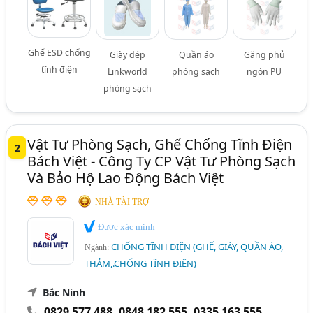
Ghế ESD chống
Giày dép
Quần áo
Găng phủ
tĩnh điện
Linkworld
phòng sạch
ngón PU
phòng sạch
Vật Tư Phòng Sạch, Ghế Chống Tĩnh Điện
2
Bách Việt - Công Ty CP Vật Tư Phòng Sạch
Và Bảo Hộ Lao Động Bách Việt
NHÀ TÀI TRỢ
Được xác minh
CHỐNG TĨNH ĐIỆN (GHẾ, GIÀY, QUẦN ÁO,
Ngành:
THẢM,.CHỐNG TĨNH ĐIỆN)
Bắc Ninh
0829 577 488
,
0848 182 555
,
0335 163 555