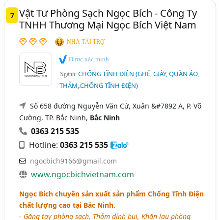
Vật Tư Phòng Sạch Ngọc Bích - Công Ty
7
TNHH Thương Mại Ngọc Bích Việt Nam
NHÀ TÀI TRỢ
Được xác minh
CHỐNG TĨNH ĐIỆN (GHẾ, GIÀY, QUẦN ÁO,
Ngành:
THẢM,.CHỐNG TĨNH ĐIỆN)
Số 658 đường Nguyễn Văn Cừ, Xuân &#7892 A, P. Võ
Cường, TP. Bắc Ninh,
Bắc Ninh
0363 215 535
Hotline:
0363 215 535
ngocbich9166@gmail.com
www.ngocbichvietnam.com
Ngọc Bích chuyên sản xuất sản phẩm Chống Tĩnh Điện
chất lượng cao tại Bắc Ninh.
-
Găng tay phòng sạch, Thảm dính bụi, Khăn lau phòng