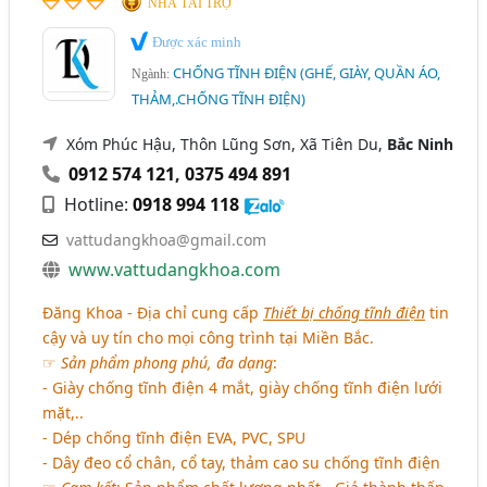
NHÀ TÀI TRỢ
Được xác minh
CHỐNG TĨNH ĐIỆN (GHẾ, GIÀY, QUẦN ÁO,
Ngành:
THẢM,.CHỐNG TĨNH ĐIỆN)
Xóm Phúc Hậu, Thôn Lũng Sơn, Xã Tiên Du,
Bắc Ninh
0912 574 121
,
0375 494 891
Hotline:
0918 994 118
vattudangkhoa@gmail.com
www.vattudangkhoa.com
Đăng Khoa - Địa chỉ cung cấp
Thiết bị chống tĩnh điện
tin
cậy và uy tín cho mọi công trình tại Miền Bắc.
☞
Sản phẩm phong phú, đa dạng
:
- Giày chống tĩnh điện 4 mắt, giày chống tĩnh điện lưới
mặt,..
- Dép chống tĩnh điện EVA, PVC, SPU
- Dây đeo cổ chân, cổ tay, thảm cao su chống tĩnh điện