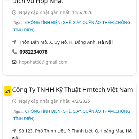
Dịch Vụ Hợp Nhật
Ngày cập nhật gần nhất: 14/5/2026
CHỐNG TĨNH ĐIỆN (GHẾ, GIÀY, QUẦN ÁO, THẢM,.CHỐNG
Ngành:
TĨNH ĐIỆN)
Thôn Đản Mỗ, X. Uy Nỗ, H. Đông Anh,
Hà Nội
0982234078
hopnhat68@gmail.com
Công Ty TNHH Kỹ Thuật Hmtech Việt Nam
21
Ngày cập nhật gần nhất: 4/2/2025
CHỐNG TĨNH ĐIỆN (GHẾ, GIÀY, QUẦN ÁO, THẢM,.CHỐNG
Ngành:
TĨNH ĐIỆN)
Số 123, Phố Thịnh Liệt, P. Thịnh Liệt, Q. Hoàng Mai,
Hà
Nội