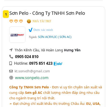
Sơn Pelo - Công Ty TNHH Sơn Pelo
1
NHÀ TÀI TRỢ
Được xác minh
SƠN ACRYLIC ( SƠN AC)
Ngành:
Thôn Kênh Cầu, Xã Hoàn Long
Hưng Yên
0905 024 810
Hotline:
0975 851 423
kt.sonvdh@gmail.com
www.sonpelo.com
Công Ty TNHH Sơn Pelo
- Đơn vị uy tín chyên sản xuất và
cung cấp
Sơn gỗ AC
chất lượng nhằm đáp ứng nhu cầu
cho ngành trang trí nội thất.
➣ Đạt chứng chỉ xuất khẩu thị trường Châu Âu:
EU, USA,