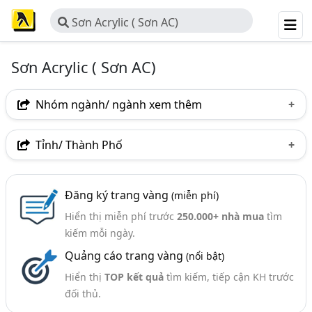
Sơn Acrylic ( Sơn AC)
Sơn Acrylic ( Sơn AC)
Nhóm ngành/ ngành xem thêm
Ngành nghề
Tỉnh/ Thành Phố
Sơn Acrylic ( Sơn AC)
(12)
Hà Nội
TP. Hồ Chí Minh (TPHCM)
Đồng Nai
Ngành xem thêm
Đăng ký trang vàng
(miễn phí)
Bắc Ninh
Hưng Yên
Hiển thị miễn phí trước
250.000+ nhà mua
tìm
Sơn - Công Ty Sản Xuất Và Cung Cấp Sơn (737)
kiếm mỗi ngày.
Sơn Công Nghiệp - Công Ty Sản Xuất Và Cung Cấp
Quảng cáo trang vàng
(nổi bật)
(260)
Hiển thị
TOP kết quả
tìm kiếm, tiếp cận KH trước
Sơn Gỗ - Sản Xuất Và Cung Cấp (Sơn Gỗ PU, NC, AC,.)
đối thủ.
(169)