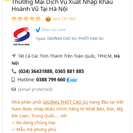
Thương Mại Dịch Vụ Xuất Nhập Khẩu
Hoành Vũ Tại Hà Nội
Long An
Quảng Ngãi
NHÀ TÀI TRỢ
Được xác minh
GIOĂNG CAO SU, PHỚT CAO SU
Ngành:
Tất Cả Các Tỉnh Thành Trên Toàn Quốc, TPHCM,
Hà
Nội
(024) 36431888
,
0365 881 885
Hotline:
0388 799 660
[email protected]
Nhà phân phối
GIOĂNG PHỚT CAO SU
hàng đầu tại Việt
Nam được nhập khẩu chính hãng từ Nhật Bản, Đức, Mỹ,
Đài Loan, Trung Quốc,.., với:
✓ Đa dạng chủng loại
✓ Mẫu mã phong phú