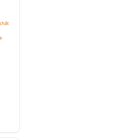
chất
a