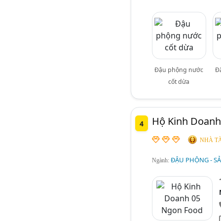
Đậu phộng nước
Đ
cốt dừa
Hộ Kinh Doanh
4
NHÀ TÀ
ĐẬU PHỘNG - SẢ
Ngành: