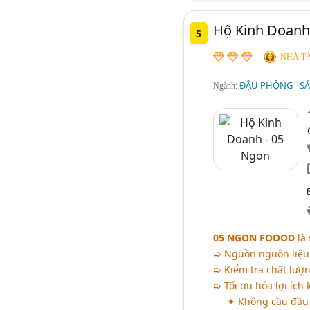
Hộ Kinh Doanh
5
NHÀ TÀ
ĐẬU PHỘNG - SẢ
Ngành:
05 NGON FOOOD
là 
➯ Nguồn nguôn liệu 
➯ Kiểm tra chất lượ
➯ Tối ưu hóa lợi ích
✦ Không cầu đầu 