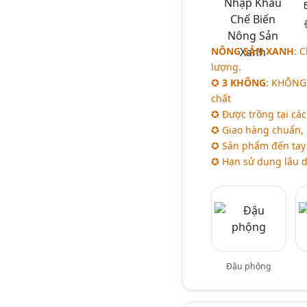
NÔNG SẢN XANH
: 
lượng.
✪
3 KHÔNG
: KHÔNG 
chất
✪ Được trồng tại cá
✪ Giao hàng chuẩn, 
✪ Sản phẩm đến tay
✪ Hạn sử dụng lâu dài
Đậu phộng