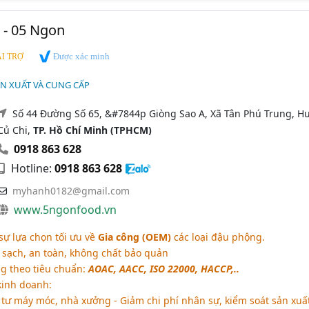
 - 05 Ngon
Được xác minh
I TRỢ
N XUẤT VÀ CUNG CẤP
Số 44 Đường Số 65, &#7844p Giòng Sao A, Xã Tân Phú Trung, H
Củ Chi,
TP. Hồ Chí Minh (TPHCM)
0918 863 628
Hotline:
0918 863 628
myhanh0182@gmail.com
www.5ngonfood.vn
sự lựa chọn tối ưu về
Gia công (OEM)
các loại đậu phộng.
sạch, an toàn, không chất bảo quản
ng theo tiêu chuẩn:
AOAC, AACC, ISO 22000, HACCP,..
 kinh doanh:
tư máy móc, nhà xưởng - Giảm chi phí nhân sự, kiểm soát sản xuấ