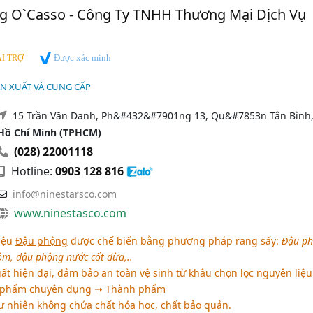
g O`Casso - Công Ty TNHH Thương Mại Dịch Vụ
Được xác minh
I TRỢ
N XUẤT VÀ CUNG CẤP
15 Trần Văn Danh, Ph&#432&#7901ng 13, Qu&#7853n Tân Bình
Hồ Chí Minh (TPHCM)
(028) 22001118
Hotline:
0903 128 816
info@ninestarsco.com
www.ninestasco.com
iệu
Đậu phộng
được chế biến bằng phương pháp rang sấy:
Đậu p
tôm, đậu phộng nước cốt dừa,..
t hiện đại, đảm bảo an toàn vệ sinh từ khâu chọn lọc nguyên liệu
c phẩm chuyên dụng ➝ Thành phẩm
 nhiên không chứa chất hóa học, chất bảo quản.