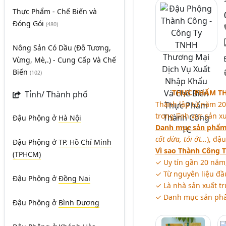
Thực Phẩm - Chế Biến và
Đóng Gói
(480)
Nông Sản Có Dầu (Đỗ Tương,
Vừng, Mè,.) - Cung Cấp Và Chế
Biến
(102)
THỰC PHẨM TH
Tỉnh/ Thành phố
Thành lập từ năm 2
trong lĩnh vực sản x
Đậu Phộng
ở
Hà Nội
Danh mục sản phẩm
cốt dừa, tỏi ớt…
), đậ
Đậu Phộng
ở
TP. Hồ Chí Minh
Vì sao Thành Công T
(TPHCM)
✓ Uy tín gần 20 năm
✓ Từ nguyên liệu đầ
Đậu Phộng
ở
Đồng Nai
✓ Là nhà sản xuất tr
✓ Danh mục sản phẩm
Đậu Phộng
ở
Bình Dương