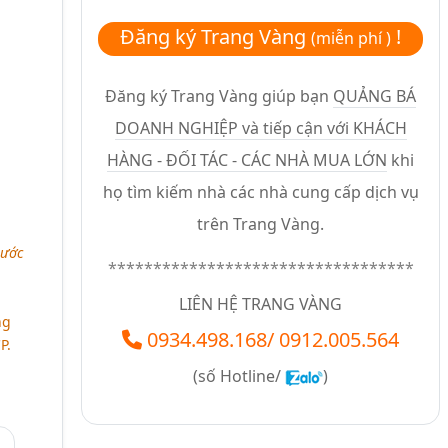
Đăng ký Trang Vàng
!
(miễn phí )
Đăng ký Trang Vàng giúp bạn
QUẢNG BÁ
DOANH NGHIỆP và tiếp cận với KHÁCH
HÀNG - ĐỐI TÁC - CÁC NHÀ MUA LỚN
khi
họ tìm kiếm nhà các nhà cung cấp dịch vụ
trên Trang Vàng.
nước
**********************************
LIÊN HỆ TRANG VÀNG
ng
0934.498.168
/
0912.005.564
P.
(số
Hotline/
)