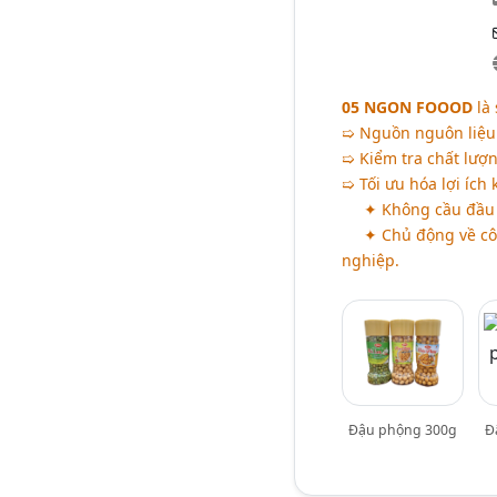
05 NGON FOOOD
là 
➯ Nguồn nguôn liệu 
➯ Kiểm tra chất lượ
➯ Tối ưu hóa lợi ích
✦ Không cầu đầu 
✦ Chủ động về cô
nghiệp.
Đậu phộng 300g
Đ