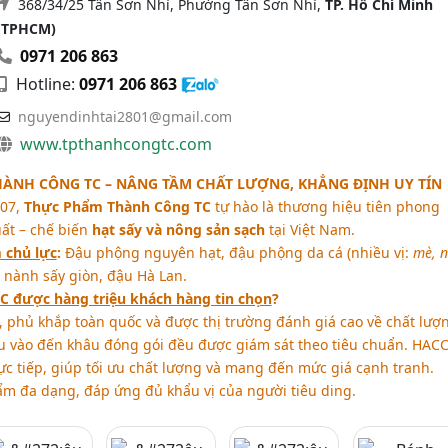
368/34/25 Tân Sơn Nhì, Phường Tân Sơn Nhì,
TP. Hồ Chí Minh
(TPHCM)
0971 206 863
Hotline:
0971 206 863
nguyendinhtai2801@gmail.com
www.tpthanhcongtc.com
ÀNH CÔNG TC – NÂNG TẦM CHẤT LƯỢNG, KHẲNG ĐỊNH UY TÍN
007,
Thực Phẩm Thành Công TC
tự hào là thương hiệu tiên phong
uất – chế biến
hạt sấy và nông sản sạch
tại Việt Nam.
 chủ lực
:
Đậu phộng nguyên hạt, đậu phộng da cá (nhiều vị:
mè, 
u nành sấy giòn, đậu Hà Lan.
C được hàng triệu khách hàng tin chọn
?
, phủ khắp toàn quốc và được thị trường đánh giá cao về chất lượ
u vào đến khâu đóng gói đều được giám sát theo tiêu chuẩn. HACC
ực tiếp, giúp tối ưu chất lượng và mang đến mức giá cạnh tranh.
 đa dạng, đáp ứng đủ khẩu vị của người tiêu ding.