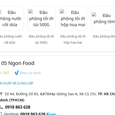
ậu phộng nước
Đậu phộng tỏi ớt
Đậu phộng tỏi ớt
Đậu phộng tô
cốt dừa
túi 500G
hộp hoa mai
 05 Ngon Food
Được xác minh
I TRỢ
N XUẤT VÀ CUNG CẤP
Số 44, Đường Số 65, &#7844p Giòng Sao A, Xã Củ Chi,
TP. Hồ Ch
Minh (TPHCM)
0918 863 628
Hotline:
0918 863 628