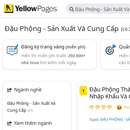
Đậu Phộng - Sản Xuất V
Đậu Phộng - Sản Xuất Và Cung Cấp
[có
Đăng ký trang vàng
Quản
(miễn phí)
Hiển thị miễn phí trước
250.000+
Hiển 
nhà mua
tìm kiếm mỗi ngày.
cận K
Đậu Phộng Thà
Ngành nghề
1
Nhập Khẩu Và 
Đậu Phộng - Sản Xuất Và
NHÀ
Cung Cấp
(37)
ĐẬU PHỘNG - SẢ
Ngành:
Xem thêm ngành