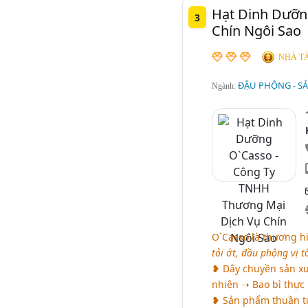
Hạt Dinh Dưỡn
3
Chín Ngôi Sao
NHÀ TÀ
ĐẬU PHỘNG - SẢ
Ngành:
O`Casso là thương h
tỏi ớt, đầu phộng vị 
❥ Dây chuyền sản xuấ
nhiên ➝ Bao bì thự
❥ Sản phẩm thuần tự