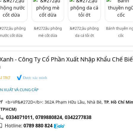
#272;ậu phộng
&#272ậu phộng
&#272;ậu phộng
Bánh thuyền n
nước cốt dừa
mè cốt dừa
da cá tỏi ớt
cốc
Xanh - Công Ty Cổ Phần Xuất Nhập Khẩu Chế Bi
h
Được xác minh
I TRỢ
N XUẤT VÀ CUNG CẤP
<b>VP&#272D</b>: 362A Phạm Hữu Lầu, Nhà Bè,
TP. Hồ Chí Mi
(TPHCM)
0334071011
,
0789880824
,
0342277838
Hotline:
0789 880 824