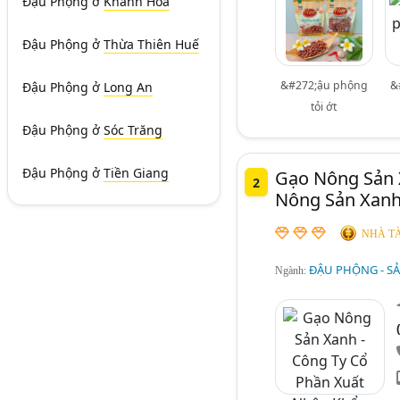
Đậu Phộng
ở
Khánh Hòa
Đậu Phộng
ở
Thừa Thiên Huế
&#272;ậu phộng
&
Đậu Phộng
ở
Long An
tỏi ớt
Đậu Phộng
ở
Sóc Trăng
Đậu Phộng
ở
Tiền Giang
Gạo Nông Sản 
2
Nông Sản Xan
NHÀ TÀ
ĐẬU PHỘNG - SẢ
Ngành: