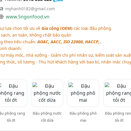
myhanh0182@gmail.com
www.5ngonfood.vn
sự lựa chọn tối ưu về
Gia công (OEM)
các loại đậu phộng.
sạch, an toàn, không chất bảo quản
ng theo tiêu chuẩn:
AOAC, AACC, ISO 22000, HACCP,..
 kinh doanh:
tư máy móc, nhà xưởng - Giảm chi phí nhân sự, kiểm soát sản xuấ
ng thức, số lượng - Thu hút khách hàng với bao bì, nhãn mác chu
ậu phộng rang
Đậu phộng nước
Đậu phộng phô
Đậu phộng ra
tỏi ớt
cốt dừa
mai
tỏi ớt