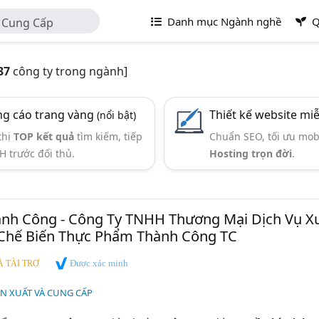
Danh mục Ngành nghề
Q
à Cung Cấp
37
công ty trong ngành]
g cáo trang vàng
Thiết kế website mi
(nổi bật)
thị
TOP kết quả
tìm kiếm, tiếp
Chuẩn SEO, tối ưu mob
H trước đối thủ.
Hosting trọn đời
.
nh Công - Công Ty TNHH Thương Mại Dịch Vụ X
Chế Biến Thực Phẩm Thành Công TC
Được xác minh
 TÀI TRỢ
N XUẤT VÀ CUNG CẤP