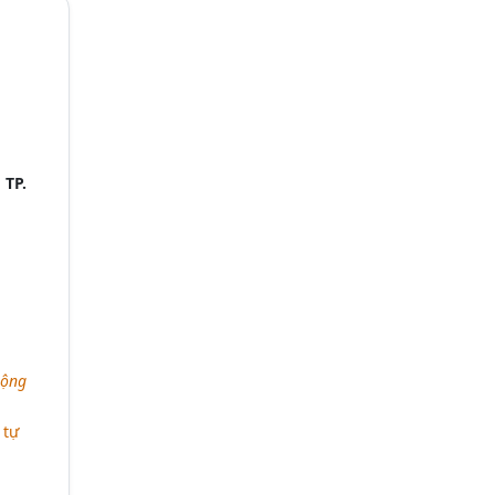
,
TP.
hộng
 tự