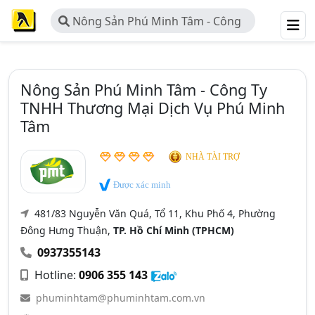
Nông Sản Phú Minh Tâm - Công
Ty TNHH Thương Mại Dịch Vụ Phú
Minh Tâm
Nông Sản Phú Minh Tâm - Công Ty
TNHH Thương Mại Dịch Vụ Phú Minh
Tâm
NHÀ TÀI TRỢ
Được xác minh
481/83 Nguyễn Văn Quá, Tổ 11, Khu Phố 4, Phường
Đông Hưng Thuận,
TP. Hồ Chí Minh (TPHCM)
0937355143
Hotline:
0906 355 143
phuminhtam@phuminhtam.com.vn