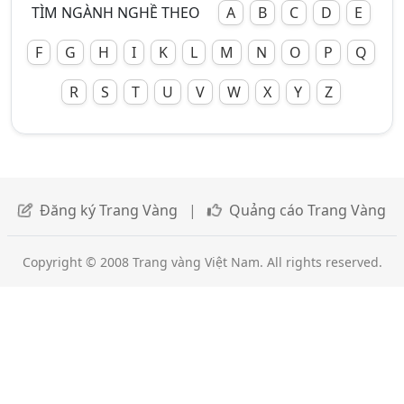
TÌM NGÀNH NGHỀ THEO
A
B
C
D
E
F
G
H
I
K
L
M
N
O
P
Q
R
S
T
U
V
W
X
Y
Z
Đăng ký Trang Vàng
|
Quảng cáo Trang Vàng
Copyright © 2008 Trang vàng Việt Nam. All rights reserved.