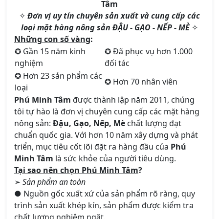
Tâm
✧
Đơn vị uy tín chuyên sản xuất và cung cấp các
loại mặt hàng nông sản
ĐẬU - GẠO - NẾP - MÈ
✧
Những con số vàng
:
✪ Gần 15 năm kinh
✪ Đã phục vụ hơn 1.000
nghiệm
đối tác
✪ Hơn 23 sản phẩm các
✪ Hơn 70 nhân viên
loại
Phú Minh Tâm
được thành lập năm 2011, chúng
tôi tự hào là đơn vị chuyên cung cấp các mặt hàng
nông sản:
Đậu, Gạo, Nếp, Mè
chất lượng đạt
chuẩn quốc gia. Với hơn 10 năm xây dựng và phát
triển, mục tiêu cốt lõi đặt ra hàng đầu của
Phú
Minh Tâm
là sức khỏe của người tiêu dùng.
Tại sao nên chọn Phú Minh Tâm
?
➢
Sản phẩm an toàn
● Nguồn gốc xuất xứ của sản phẩm rõ ràng, quy
trình sản xuất khép kín, sản phẩm được kiểm tra
chất lượng nghiêm ngặt.