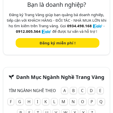
Bạn là doanh nghiệp?
Đăng ký Trang Vàng giúp bạn quảng bá doanh nghiêp,
tiếp cận với KHÁCH HÀNG - ĐỐI TÁC - NHÀ MUA LỚN khi
họ tìm kiếm trên Trang vàng. Gọi
0934.498.168
-
0912.005.564
để được tư vấn và hỗ trợ !
Đăng ký miễn phí !
Danh Mục Ngành Nghề Trang Vàng
TÌM NGÀNH NGHỀ THEO
A
B
C
D
E
F
G
H
I
K
L
M
N
O
P
Q
R
S
T
U
V
W
X
Y
Z