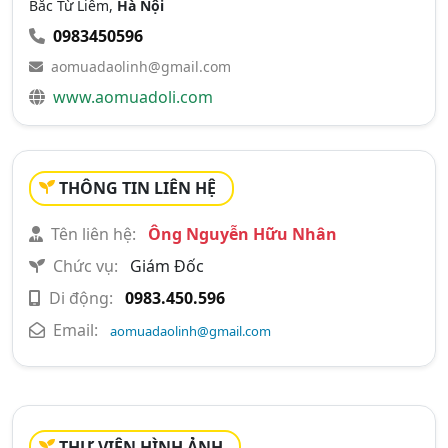
Bắc Từ Liêm,
Hà Nội
0983450596
aomuadaolinh@gmail.com
www.aomuadoli.com
THÔNG TIN LIÊN HỆ
Tên liên hệ:
Ông Nguyễn Hữu Nhân
Chức vụ:
Giám Đốc
Di động:
0983.450.596
Email:
aomuadaolinh@gmail.com
THƯ VIỆN HÌNH ẢNH