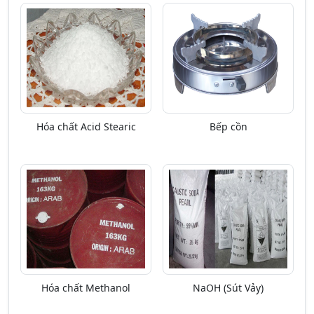
Hóa chất Acid Stearic
Bếp cồn
Hóa chất Methanol
NaOH (Sút Vảy)