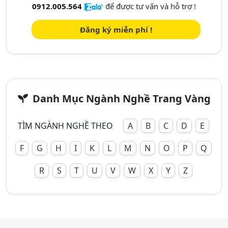
0912.005.564
để được tư vấn và hỗ trợ !
Đăng ký miễn phí !
Danh Mục Ngành Nghề Trang Vàng
TÌM NGÀNH NGHỀ THEO
A
B
C
D
E
F
G
H
I
K
L
M
N
O
P
Q
R
S
T
U
V
W
X
Y
Z