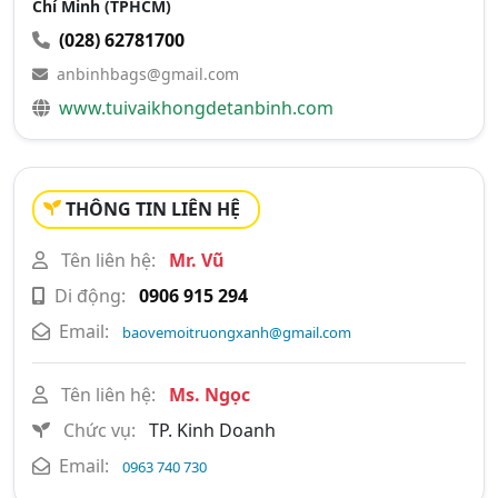
Chí Minh (TPHCM)
(028) 62781700
anbinhbags@gmail.com
www.tuivaikhongdetanbinh.com
THÔNG TIN LIÊN HỆ
Tên liên hệ:
Mr. Vũ
Di động:
0906 915 294
Email:
baovemoitruongxanh@gmail.com
Tên liên hệ:
Ms. Ngọc
Chức vụ:
TP. Kinh Doanh
Email:
0963 740 730