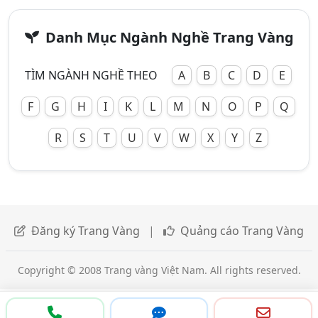
Danh Mục Ngành Nghề Trang Vàng
TÌM NGÀNH NGHỀ THEO
A
B
C
D
E
F
G
H
I
K
L
M
N
O
P
Q
R
S
T
U
V
W
X
Y
Z
Đăng ký Trang Vàng
|
Quảng cáo Trang Vàng
Copyright © 2008 Trang vàng Việt Nam. All rights reserved.