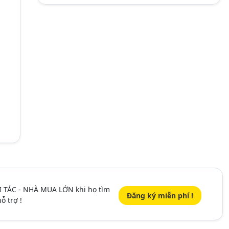
I TÁC - NHÀ MUA LỚN khi họ tìm
Đăng ký miễn phí !
ỗ trợ !