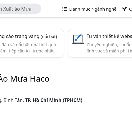
n Xuất áo Mưa
Danh mục Ngành nghề
Q
g cáo trang vàng
Tư vấn thiết kế webs
(nổi bật)
đầu và nổi bật nhất kết quả
Chuyên nghiệp, chuẩn 
iếm, tiếp cận KH trước nhất.
lĩnh vực và miễn phí Ho
 Áo Mưa Haco
. Bình Tân,
TP. Hồ Chí Minh (TPHCM)