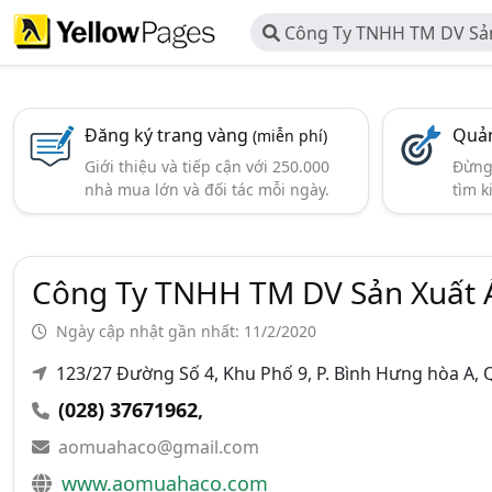
Công Ty TNHH TM DV Sả
Haco
Đăng ký trang vàng
Quản
(miễn phí)
Giới thiệu và tiếp cận với 250.000
Đừng 
nhà mua lớn và đối tác mỗi ngày.
tìm k
Công Ty TNHH TM DV Sản Xuất
Ngày cập nhật gần nhất: 11/2/2020
123/27 Đường Số 4, Khu Phố 9, P. Bình Hưng hòa A, Q
(028) 37671962
,
aomuahaco@gmail.com
www.aomuahaco.com