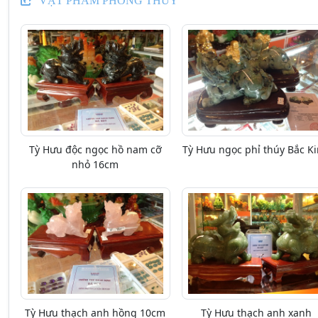
VẬT PHẨM PHONG THỦY
Tỳ Hưu độc ngọc hồ nam cỡ
Tỳ Hưu ngọc phỉ thúy Bắc K
nhỏ 16cm
Tỳ Hưu thạch anh hồng 10cm
Tỳ Hưu thạch anh xanh