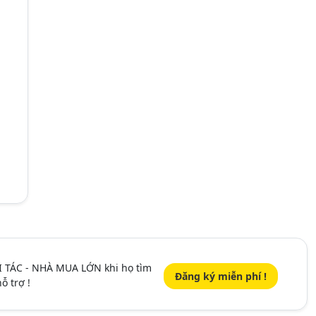
I TÁC - NHÀ MUA LỚN khi họ tìm
Đăng ký miễn phí !
ỗ trợ !