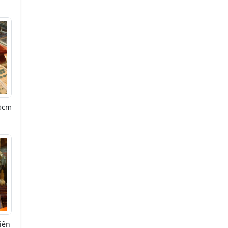
.5cm
iên